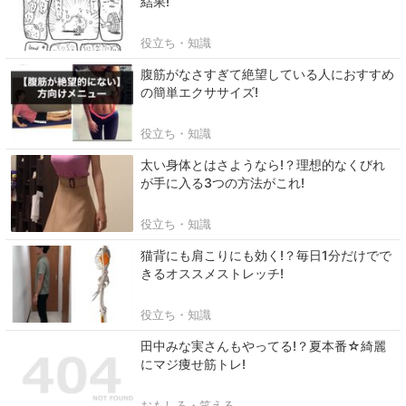
結果!
役立ち・知識
腹筋がなさすぎて絶望している人におすすめ
の簡単エクササイズ!
役立ち・知識
太い身体とはさようなら!？理想的なくびれ
が手に入る3つの方法がこれ!
役立ち・知識
猫背にも肩こりにも効く!？毎日1分だけでで
きるオススメストレッチ!
役立ち・知識
田中みな実さんもやってる!？夏本番☆綺麗
にマジ痩せ筋トレ!
おもしろ・笑える