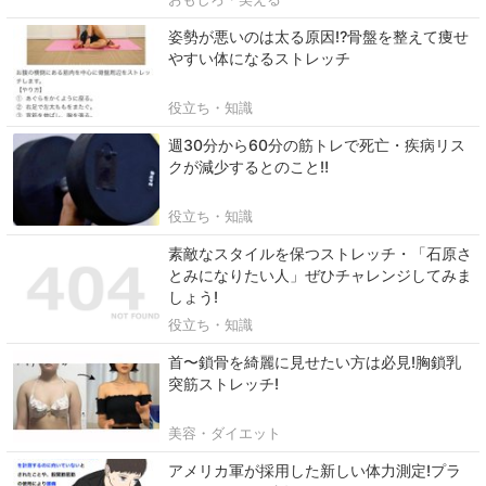
姿勢が悪いのは太る原因⁉骨盤を整えて痩せ
やすい体になるストレッチ
役立ち・知識
週30分から60分の筋トレで死亡・疾病リス
クが減少するとのこと‼
役立ち・知識
素敵なスタイルを保つストレッチ・「石原さ
とみになりたい人」ぜひチャレンジしてみま
しょう!
役立ち・知識
首〜鎖骨を綺麗に見せたい方は必見!胸鎖乳
突筋ストレッチ!
美容・ダイエット
アメリカ軍が採用した新しい体力測定!プラ