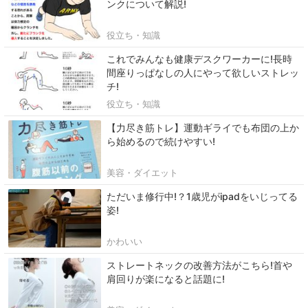
ンクについて解説!
役立ち・知識
これでみんなも健康デスクワーカーに!長時
間座りっぱなしの人にやって欲しいストレッ
チ!
役立ち・知識
【力尽き筋トレ】運動ギライでも布団の上か
ら始めるので続けやすい!
美容・ダイエット
ただいま修行中!？1歳児がipadをいじってる
姿!
かわいい
ストレートネックの改善方法がこちら!首や
肩回りが楽になると話題に!