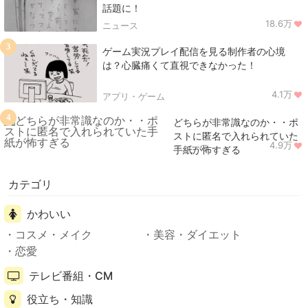
話題に！
18.6万
ニュース
3
ゲーム実況プレイ配信を見る制作者の心境
は？心臓痛くて直視できなかった！
4.1万
アプリ・ゲーム
4
どちらが非常識なのか・・ポ
ストに匿名で入れられていた
4.9万
ニュース
手紙が怖すぎる
カテゴリ
かわいい
コスメ・メイク
美容・ダイエット
恋愛
テレビ番組・CM
役立ち・知識