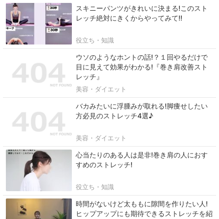
スキニーパンツがきれいに決まる!このスト
レッチ絶対にきくからやってみて!!
役立ち・知識
ウソのようなホントの話!？１回やるだけで
目に見えて効果がわかる!『巻き肩改善スト
レッチ』
美容・ダイエット
バカみたいに浮腫みが取れる!脚痩せしたい
方必見のストレッチ4選♪
美容・ダイエット
心当たりのある人は是非!巻き肩の人におす
すめのストレッチ!
役立ち・知識
時間がないけど太ももに隙間を作りたい人!
ヒップアップにも期待できるストレッチを紹