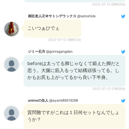
2022-07-12 08時26分
画狂老人卍＠サトシデラックス
@satoshidx
こいつぁひでぇ
2022-07-12 08時12分
ジミー石月
@goriragangdan
beforeは太ってる脚じゃなくて鍛えた脚だと
思う。大腿に筋入るって結構頑張ってる。し
かもお尻も上がってるから良い下半身。
2022-07-12 07時38分
animeの住人
@ayami89519268
質問難ですがこれは１日何セットなんでしょ
うか？