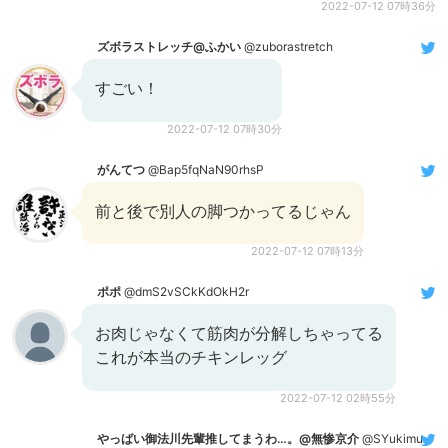
2022-07-12 07時36分
ズボラストレッチ@ふかい
@zuborastretch
すごい！
2022-07-12 07時30分
がんてつ
@Bap5fqNaN90rhsP
前と後で別人の脚つかってるじゃん
2022-07-12 07時13分
ポポ
@dmS2vSCkKdOkH2r
お肉じゃなくて筋肉が分解しちゃってる
これが本当のチキンレッグ
2022-07-12 02時55分
やっばい御法川先輩推してまうわ…。@無惨京介
@SYukimura35