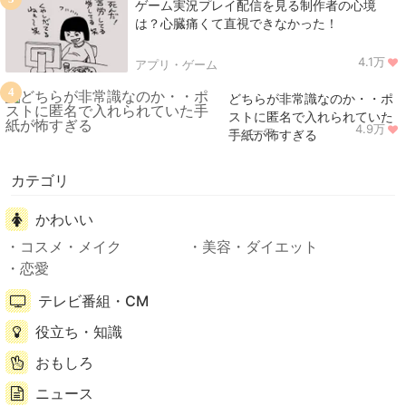
ゲーム実況プレイ配信を見る制作者の心境
は？心臓痛くて直視できなかった！
4.1万
アプリ・ゲーム
4
どちらが非常識なのか・・ポ
ストに匿名で入れられていた
4.9万
ニュース
手紙が怖すぎる
カテゴリ
かわいい
コスメ・メイク
美容・ダイエット
恋愛
テレビ番組・CM
役立ち・知識
おもしろ
ニュース