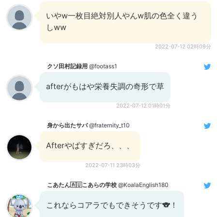
いやw一枚目絶対別人やんw肌の色全く違う
しww
2022-07-12 02時09分
クソ田村記録用
@footass1
afterがもはや栄養失調の奇形で草
2022-07-12 01時01分
身から出たサバ
@fraternity_t10
Afterやばすぎだろ、、、
2022-07-11 23時03分
こあたん🇦🇺こあらの学校
@KoalaEnglish180
これならコアラでもできそうです🐨！