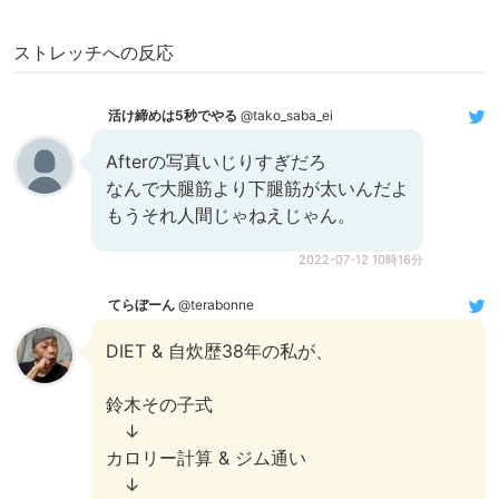
ストレッチへの反応
活け締めは5秒でやる
@tako_saba_ei
Afterの写真いじりすぎだろ
なんで大腿筋より下腿筋が太いんだよ
もうそれ人間じゃねえじゃん。
2022-07-12 10時16分
てらぼーん
@terabonne
DIET & 自炊歴38年の私が、
鈴木その子式
↓
カロリー計算 & ジム通い
↓