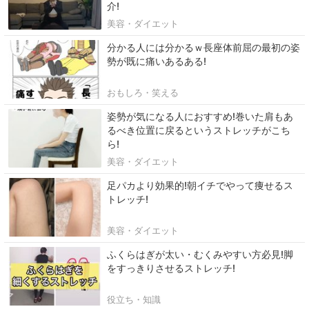
介!
美容・ダイエット
分かる人には分かるｗ長座体前屈の最初の姿
勢が既に痛いあるある!
おもしろ・笑える
姿勢が気になる人におすすめ!巻いた肩もあ
るべき位置に戻るというストレッチがこち
ら!
美容・ダイエット
足パカより効果的!朝イチでやって痩せるス
トレッチ!
美容・ダイエット
ふくらはぎが太い・むくみやすい方必見!脚
をすっきりさせるストレッチ!
役立ち・知識