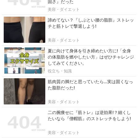
固さ』だった
美容・ダイエット
諦めてない？『しぶとい腰の脂肪』ストレッ
チと筋トレで撃退しよう!
美容・ダイエット
夏に向けて身体を引き締めたい方に!「全身
の体脂肪を燃やしたい方」はぜひチャレンジ
してみてください。
役立ち・知識
筋肉質の脚だと思っていたら…実は固くなっ
た脂肪だった!
美容・ダイエット
二の腕痩せに『筋トレ』は逆効果!？細くし
たいなら『僧帽筋』のストレッチをしよう!
美容・ダイエット