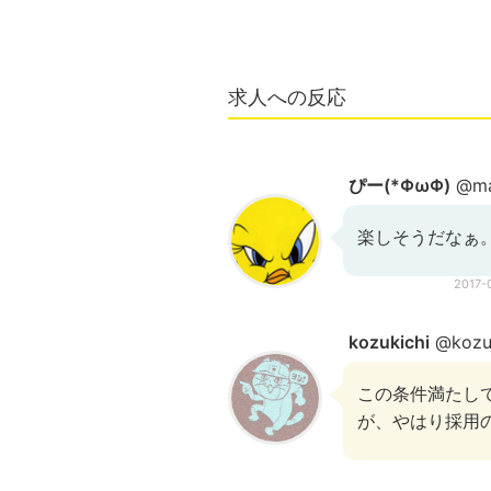
求人への反応
ぴー(*ΦωΦ)
@ma
楽しそうだなぁ
2017-
kozukichi
@kozuk
この条件満たし
が、やはり採用の