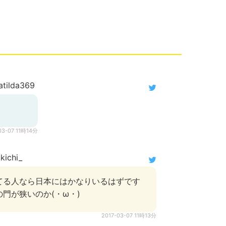
tilda369
。
03-07 11時14分
ichi_
てる人なら日本にはかなりいるはずです
門が狭いのか(・ω・)
2017-03-07 11時13分