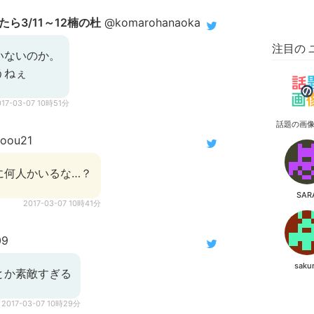
ら3/11～12楠の杜
@komarohanaoka
注目の 
いないのか。
うねぇ
017-03-07 10時51分
話題の画
oou21
に何人かいるな…？
SAR
2017-03-07 10時41分
09
saku
とか素敵すぎる
2017-03-07 10時29分