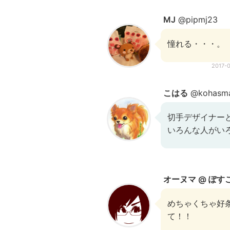
MJ
@pipmj23
憧れる・・・。
2017-
こはる
@kohasmal
切手デザイナー
いろんな人がい
オーヌマ @ ぽす
めちゃくちゃ好条
て！！