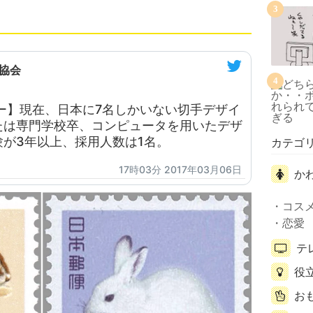
3
協会
4
ー】現在、日本に7名しかいない切手デザイ
たは専門学校卒、コンピュータを用いたデザ
が3年以上、採用人数は1名。
カテゴ
17時03分 2017年03月06日
か
コス
恋愛
テ
役
お