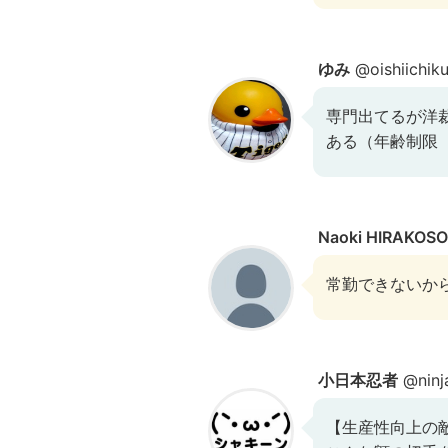
ゆみ
@oishiichik
専門出てるが洋
ある（年齢制限
Naoki HIRAKO
常勤できないか
小日本忍者
@ninj
【生産性向上の