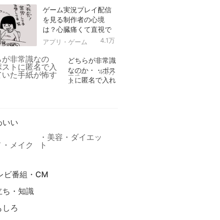
ゲーム実況プレイ配信
を見る制作者の心境
は？心臓痛くて直視で
きなかった！
4.1万
アプリ・ゲーム
どちらが非常識
なのか・・ポス
4.9万
ニュー
トに匿名で入れ
ス
られていた手紙
リ
が怖すぎる
わいい
美容・ダイエッ
メ・メイク
ト
レビ番組・CM
立ち・知識
もしろ