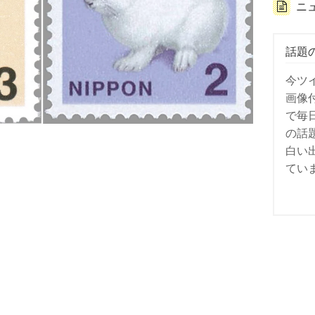
ニ
話題
今ツ
画像
で毎
の話
白い
てい