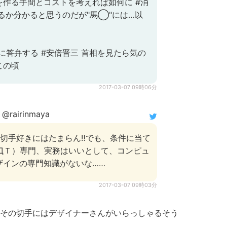
を作る手間とコストを考えれば如何に #消
るか分かると思うのだが"馬◯"には…以
答弁する #安倍晋三 首相を見たら気の
この頃
2017-03-07 09時06分
@rairinmaya
≦*)切手好きにはたまらん‼でも、条件に当て
ＴДＴ）専門、実務はいいとして、コンピュ
ザインの専門知識がないな……
2017-03-07 09時03分
その切手にはデザイナーさんがいらっしゃるそう