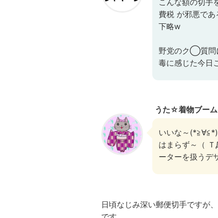
こんな額の切手
費税 が邪悪であ
下略w
野党のク◯質問に
毒に感じた今日
うた☆着物ブーム
いいな～(*≧∀
はまらず～（ 
ーターを扱うデ
日頃なじみ深い郵便切手ですが、
です。