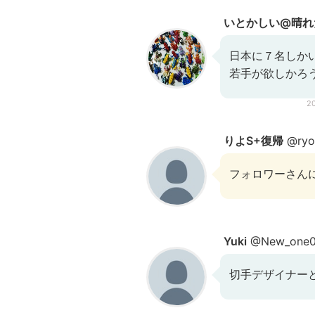
いとかしい@晴れた
日本に７名しか
若手が欲しかろ
2
りよS+復帰
@ryo
フォロワーさん
Yuki
@New_one
切手デザイナー