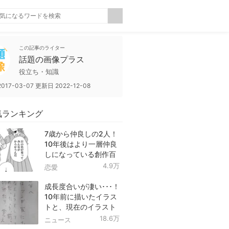
この記事のライター
話題の画像プラス
役立ち・知識
2017-03-07
更新日
2022-12-08
気ランキング
7歳から仲良しの2人！
10年後はより一層仲良
しになっている創作百
合！
4.9万
恋愛
成長度合いが凄い･･･！
10年前に描いたイラス
トと、現在のイラスト
を投稿したツイートが
18.6万
ニュース
話題に！