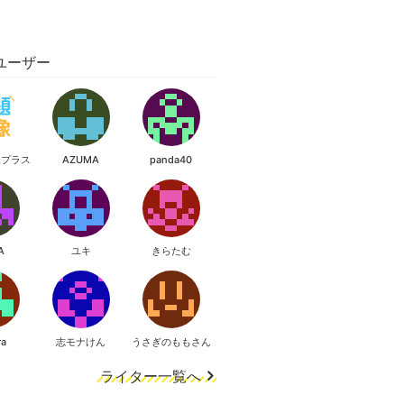
ユーザー
像プラス
AZUMA
panda40
A
ユキ
きらたむ
ra
志モナけん
うさぎのももさん
ライター一覧へ