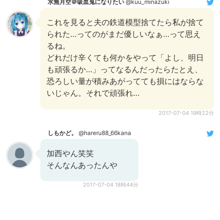
水無月空＠吸血鬼になりたい
@kuu_minazuki
これを見ると夫の鉄道模型捨てたら私が捨て
られた…ってのがまだ優しいなぁ…って思え
るね。
どれだけ辛くても何かをやって「よし、明日
も頑張るか…」ってなるんだったらたとえ、
恐ろしい量が積みあがってても損にはならな
いじゃん。それで頑張れ…
2017-07-04 19時22分
しもかど。
@hareru88_66kana
加西やん笑笑
そんなんあったんや
2017-07-04 18時44分