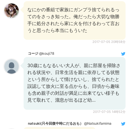
なにかの番組で家族にガンプラ捨てられるっ
てのをさっき知った。俺だったら大切な物勝
手に処分されたら家に火を付けるわって言お
うと思ったら本当にもういた
2017-07-05 20時58分
コージ
@kouji78
30歳にもなるいい大人が、親に部屋を掃除さ
れる状況や、日常生活を親に依存してる状態
という所からして情けないし、捨てられたと
誤認して放火に至る点からも、日頃から趣味
も含め親子の対話が満足に出来てない様子も
見て取れて、溜息が出るほど幼…
2017-07-05 14時52分
natsuki(只今回復中時にだるおも）
@Natsukifamima