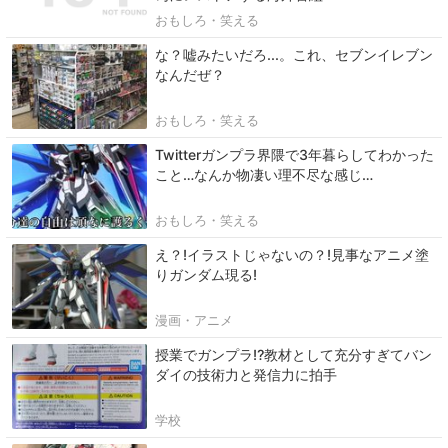
おもしろ・笑える
な？嘘みたいだろ...。これ、セブンイレブン
なんだぜ？
おもしろ・笑える
Twitterガンプラ界隈で3年暮らしてわかった
こと…なんか物凄い理不尽な感じ…
おもしろ・笑える
え？!イラストじゃないの？!見事なアニメ塗
りガンダム現る!
漫画・アニメ
授業でガンプラ⁉教材として充分すぎてバン
ダイの技術力と発信力に拍手
学校