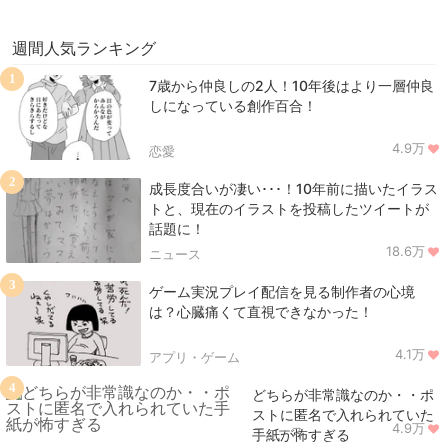
週間人気ランキング
1
7歳から仲良しの2人！10年後はより一層仲良
しになっている創作百合！
4.9万
恋愛
2
成長度合いが凄い･･･！10年前に描いたイラス
トと、現在のイラストを投稿したツイートが
話題に！
18.6万
ニュース
3
ゲーム実況プレイ配信を見る制作者の心境
は？心臓痛くて直視できなかった！
4.1万
アプリ・ゲーム
4
どちらが非常識なのか・・ポ
ストに匿名で入れられていた
4.9万
ニュース
手紙が怖すぎる