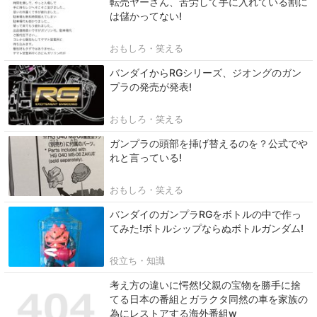
転売ヤーさん、苦労して手に入れている割に
は儲かってない!
おもしろ・笑える
バンダイからRGシリーズ、ジオングのガン
プラの発売が発表!
おもしろ・笑える
ガンプラの頭部を挿げ替えるのを？公式でや
れと言っている!
おもしろ・笑える
バンダイのガンプラRGをボトルの中で作っ
てみた!ボトルシップならぬボトルガンダム!
役立ち・知識
考え方の違いに愕然!父親の宝物を勝手に捨
てる日本の番組とガラクタ同然の車を家族の
為にレストアする海外番組w