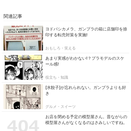
関連記事
ヨドバシカメラ、ガンプラの箱に店舗印を捺
印する転売対策を実施!
おもしろ・笑える
あまり実感がわかない!？プラモデルのスケ
ール感!
役立ち・知識
[水餃子]が忘れられない。ガンプラよりも好
き
グルメ・スイーツ
お店を閉める予定の模型屋さん。昔ながらの
模型屋さんがなくなるのはさみしいですね。