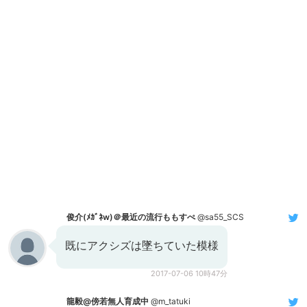
俊介(ﾒｶﾞﾈw)＠最近の流行ももすぺ
@sa55_SCS
既にアクシズは墜ちていた模様
2017-07-06 10時47分
龍毅@傍若無人育成中
@m_tatuki