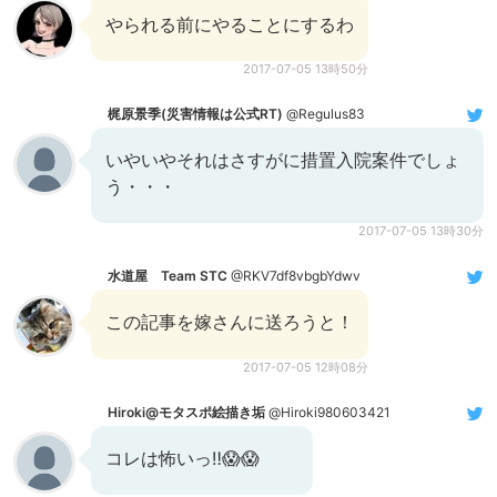
やられる前にやることにするわ
2017-07-05 13時50分
梶原景季(災害情報は公式RT)
@Regulus83
いやいやそれはさすがに措置入院案件でしょ
う・・・
2017-07-05 13時30分
水道屋 Team STC
@RKV7df8vbgbYdwv
この記事を嫁さんに送ろうと！
2017-07-05 12時08分
Hiroki@モタスポ絵描き垢
@Hiroki980603421
コレは怖いっ‼︎😱😱