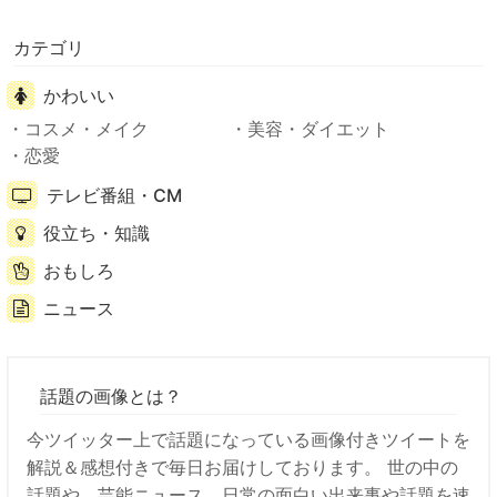
カテゴリ
かわいい
コスメ・メイク
美容・ダイエット
恋愛
テレビ番組・CM
役立ち・知識
おもしろ
ニュース
話題の画像とは？
今ツイッター上で話題になっている画像付きツイートを
解説＆感想付きで毎日お届けしております。 世の中の
話題や、芸能ニュース、日常の面白い出来事や話題を速