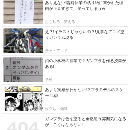
ありえない!臨時休業の貼り紙に書かれた理
由が正直すぎて、笑ってしまうw
おもしろ・笑える
え？!イラストじゃないの？!見事なアニメ塗
りガンダム現る!
漫画・アニメ
娘の小学校の授業で？ガンプラを作る授業が
ある!
学校
あまり実感がわかない!？プラモデルのスケ
ール感!
役立ち・知識
ガンプラは色を塗ると全然違う雰囲気になる
が、こうはならない!