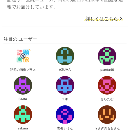
報でお届けしています。
詳しくはこちら
注目の ユーザー
話題の画像プラス
AZUMA
panda40
SARA
ユキ
きらたむ
sakura
志モナけん
うさぎのももさん