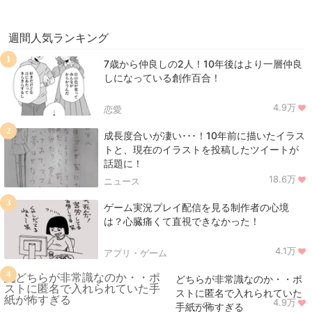
週間人気ランキング
1
7歳から仲良しの2人！10年後はより一層仲良
しになっている創作百合！
4.9万
恋愛
2
成長度合いが凄い･･･！10年前に描いたイラス
トと、現在のイラストを投稿したツイートが
話題に！
18.6万
ニュース
3
ゲーム実況プレイ配信を見る制作者の心境
は？心臓痛くて直視できなかった！
4.1万
アプリ・ゲーム
4
どちらが非常識なのか・・ポ
ストに匿名で入れられていた
4.9万
ニュース
手紙が怖すぎる