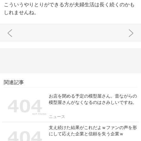
こういうやりとりができる方が夫婦生活は長く続くのかも
しれませんね。
関連記事
お店を閉める予定の模型屋さん。昔ながらの
模型屋さんがなくなるのはさみしいですね。
ニュース
支え続けた結果がこれだよｗファンの声を形
にして応えた企業と信頼を失う企業ｗ