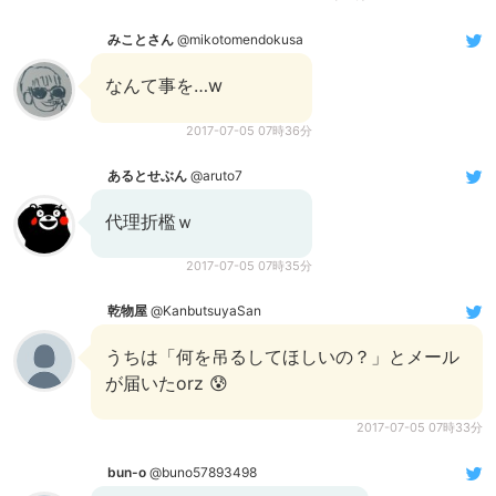
みことさん
@mikotomendokusa
なんて事を…w
2017-07-05 07時36分
あるとせぶん
@aruto7
代理折檻ｗ
2017-07-05 07時35分
乾物屋
@KanbutsuyaSan
うちは「何を吊るしてほしいの？」とメール
が届いたorz 😰
2017-07-05 07時33分
bun-o
@buno57893498