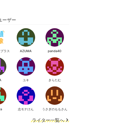
ユーザー
像プラス
AZUMA
panda40
A
ユキ
きらたむ
ra
志モナけん
うさぎのももさん
ライター一覧へ