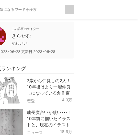
この記事のライター
きらたむ
かわいい
2023-06-28
更新日
2023-06-28
気ランキング
7歳から仲良しの2人！
10年後はより一層仲良
しになっている創作百
合！
4.9万
恋愛
成長度合いが凄い･･･！
10年前に描いたイラス
トと、現在のイラスト
を投稿したツイートが
18.6万
ニュース
話題に！