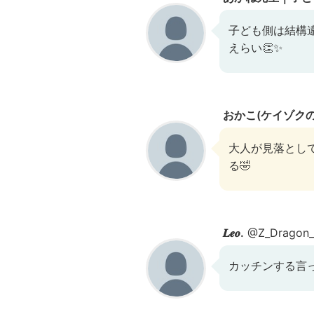
子ども側は結構
えらい👏✨
おかこ(ケイゾク
大人が見落とし
る🤣
𝑳𝒆𝒐.
@Z_Dragon_
カッチンする言