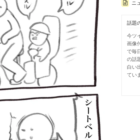
ニ
話題
今ツ
画像
で毎
の話
白い
てい