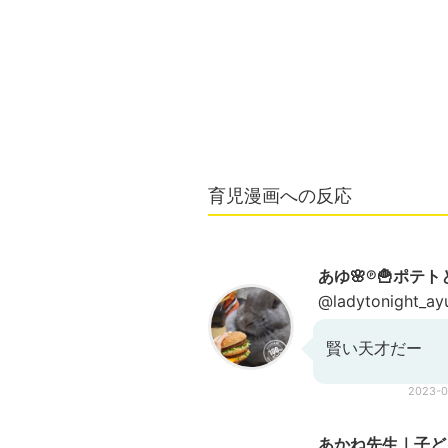
育児漫画への反応
あゆ🌸℗🍟ポテト
@ladytonight_ay
賢い天才だー
2023-
あかね先生｜子ど