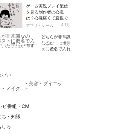
ゲーム実況プレイ配信
を見る制作者の心境
は？心臓痛くて直視で
きなかった！
4.1万
アプリ・ゲーム
どちらが非常識
なのか・・ポス
4.9万
ニュー
トに匿名で入れ
ス
られていた手紙
リ
が怖すぎる
わいい
美容・ダイエッ
メ・メイク
ト
レビ番組・CM
立ち・知識
もしろ