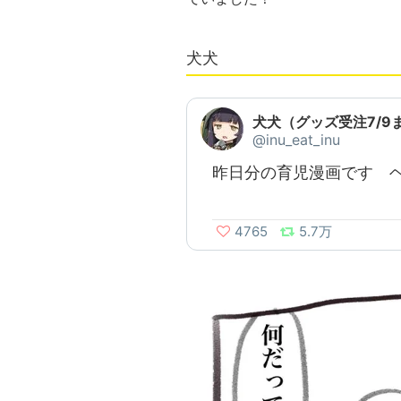
犬犬
犬犬（グッズ受注7/9
@inu_eat_inu
昨日分の育児漫画です 
4765
5.7万