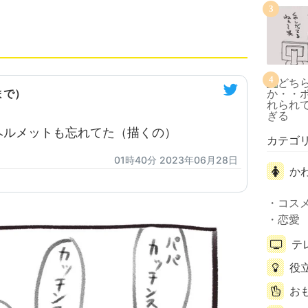
3
4
まで）
ヘルメットも忘れてた（描くの）
カテゴ
01時40分 2023年06月28日
か
コス
恋愛
テ
役
お