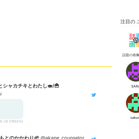
注目の 
話題の画
とシャカチキとわたし🍣/🍟
SAR
u
saku
06-28 01時41分
もとのかかわり🌱
@akane_counselor