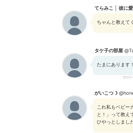
てらみこ │ 彼に
ちゃんと教えて
タケ子の部屋
@Ta
たまにあります
2023
がいこつ☽
@hone
これ私もベビー
と！」って教え
ひやっとしまし