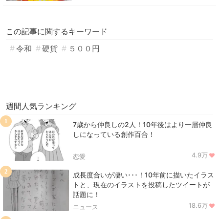
この記事に関するキーワード
令和
硬貨
５００円
週間人気ランキング
1
7歳から仲良しの2人！10年後はより一層仲良
しになっている創作百合！
4.9万
恋愛
2
成長度合いが凄い･･･！10年前に描いたイラス
トと、現在のイラストを投稿したツイートが
話題に！
18.6万
ニュース