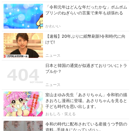
「令和元年はどんな年だったかな」ポムポム
プリンのねぎらいの言葉で来年も頑張れる
かわいい
【速報】20年ぶりに紙幣刷新!令和時代に向
けて!
ニュース
日本と韓国の通貨が似過ぎておりついにトラ
ブルか？
ニュース
室山まゆみ先生「あさりちゃん」令和初の描
きおろし漫画に登場。あさりちゃんを見ると
子ども時代を思い出します。
おもしろ・笑える
令和の時代に配布されている産後うつ予防の
資料…手抜きになっていない…