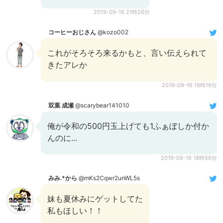
2019-09-16 21時26分
コーヒーおじさん
@kozo002
これがそろそろ来るかもと、言い伝えられて
きたアレか
2019-09-16 19時19分
双葉 成瀬
@scarybear141010
俺が令和の500円玉上げても1ふぁぼしか付か
んのに...
2019-09-16 18時56分
みみ.*から
@mKs2Cqwr2unWL5s
妹も夏休みにゲットしてた
私もほしい！！