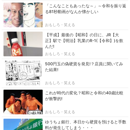
「こんなこともあったな～」～令和を振り返
る81秒動画がなんか懐かしい
おもしろ・笑える
【平成】最後の【昭和】の日に、JR【大
正】駅で【明治】乳業のR-1(【令和】)を飲
んだ!
おもしろ・笑える
500円玉の偽硬貨を発見!？店員に聞いてみ
た結果!
おもしろ・笑える
これが時代の変化？昭和と令和の40歳比較
が衝撃的!
おもしろ・笑える
ゆうちょ銀行、本日から硬貨を預けると手数
料が発生してしまう・・・