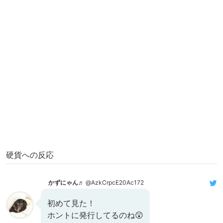
硬貨への反応
かずにゃん♬
@AzkCrpcE20Ac172
初めて見た！
ホントに発行してるのね😲