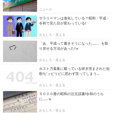
ニュース
サラリーマンは進化している？昭和・平成・
令和で見た目が変わっている!
おもしろ・笑える
「あ、平成って書きそうになった……」を取
り戻せる方法があった!ｗ
おもしろ・笑える
ホスト万葉集に載っている研ぎ澄まされた短
歌!ピッピリピに思わず笑ってしまう…
おもしろ・笑える
５０００冊の昭和の注文請書!令和のうち
に……ｗ
おもしろ・笑える