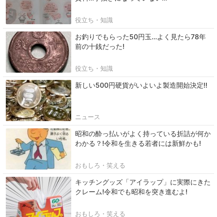
役立ち・知識
お釣りでもらった50円玉…よく見たら78年
前の十銭だった!
役立ち・知識
新しい500円硬貨がいよいよ製造開始決定‼
ニュース
昭和の酔っ払いがよく持っている折詰が何か
わかる？!令和を生きる若者には新鮮かも!
おもしろ・笑える
キッチングッズ「アイラップ」に実際にきた
クレーム!令和でも昭和を突き進むよ!
おもしろ・笑える