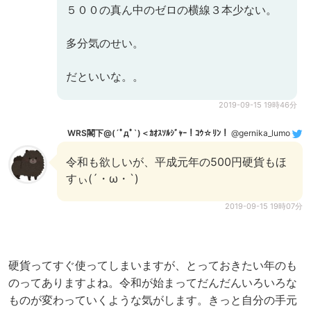
５００の真ん中のゼロの横線３本少ない。
多分気のせい。
だといいな。。
2019-09-15 19時46分
WRS閣下@(´ﾟдﾟ`)＜ｶｵｽｿﾙｼﾞｬｰ！ｺｳ☆ﾘﾝ！
@gernika_lumo
令和も欲しいが、平成元年の500円硬貨もほ
すぃ(´・ω・`)
2019-09-15 19時07分
硬貨ってすぐ使ってしまいますが、とっておきたい年のも
のってありますよね。令和が始まってだんだんいろいろな
ものが変わっていくような気がします。きっと自分の手元