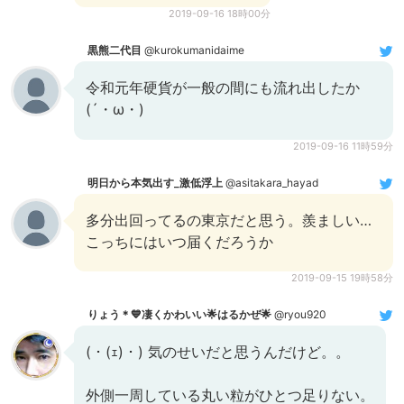
2019-09-16 18時00分
黒熊二代目
@kurokumanidaime
令和元年硬貨が一般の間にも流れ出したか
(´・ω・)
2019-09-16 11時59分
明日から本気出す_激低浮上
@asitakara_hayad
多分出回ってるの東京だと思う。羨ましい…
こっちにはいつ届くだろうか
2019-09-15 19時58分
りょう＊💙凄くかわいい🌟はるかぜ🌟
@ryou920
(・(ｪ)・) 気のせいだと思うんだけど。。
外側一周している丸い粒がひとつ足りない。