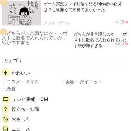
3
ゲーム実況プレイ配信を見る制作者の心境
は？心臓痛くて直視できなかった！
4.1万
アプリ・ゲーム
4
どちらが非常識なのか・・ポ
ストに匿名で入れられていた
4.9万
ニュース
手紙が怖すぎる
カテゴリ
かわいい
コスメ・メイク
美容・ダイエット
恋愛
テレビ番組・CM
役立ち・知識
おもしろ
ニュース