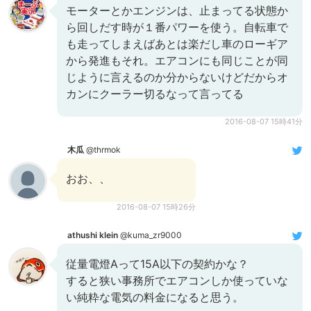
モーターとかエンジンは、止まってる状態か
ら回しだす時が１番パワーを使う。自転車で
も走ってしまえばあとは楽だし車のローギア
から発進もそれ。エアコンにも同じことが同
じように言えるのか分からないけどだからオ
カンにクーラー切るなって言ってる
2016-08-07 15時41分
木瓜
@thrmok
おお、、
2016-08-07 15時26分
athushi klein
@kuma_zr9000
従量電燈Aって15A以下の契約かな？
すると狭い事務所でエアコンしか使っていな
い純粋な電気の料金になると思う。