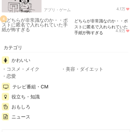
4.1万
アプリ・ゲーム
4
どちらが非常識なのか・・ポ
ストに匿名で入れられていた
4.9万
ニュース
手紙が怖すぎる
カテゴリ
かわいい
コスメ・メイク
美容・ダイエット
恋愛
テレビ番組・CM
役立ち・知識
おもしろ
ニュース