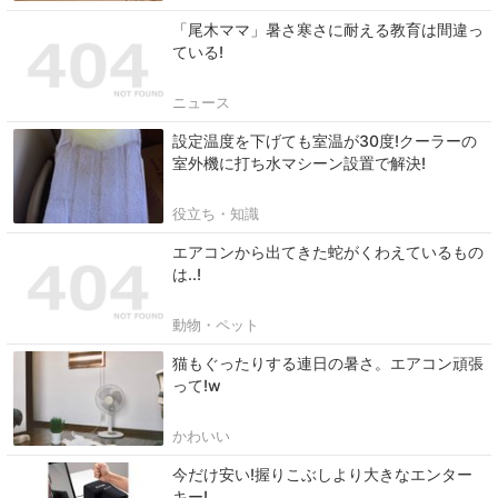
「尾木ママ」暑さ寒さに耐える教育は間違っ
ている!
ニュース
設定温度を下げても室温が30度!クーラーの
室外機に打ち水マシーン設置で解決!
役立ち・知識
エアコンから出てきた蛇がくわえているもの
は..!
動物・ペット
猫もぐったりする連日の暑さ。エアコン頑張
って!w
かわいい
今だけ安い!握りこぶしより大きなエンター
キー!