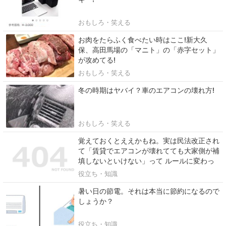
おもしろ・笑える
お肉をたらふく食べたい時はここ!新大久
保、高田馬場の「マニト」の「赤字セット」
が攻めてる!
おもしろ・笑える
冬の時期はヤバイ？車のエアコンの壊れ方!
おもしろ・笑える
覚えておくとええかもね。実は民法改正され
て「賃貸でエアコンが壊れてても大家側が補
填しないといけない」って ルールに変わっ
たのよ。
役立ち・知識
暑い日の節電。それは本当に節約になるので
しょうか？
役立ち・知識