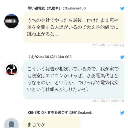
黒い磯電鉄（気動車）
@tsubame103
うちの会社でやったら最後、付けたまま窓や
扉を全開する人達がいるので天文学的値段に
跳ね上がるな…
2016-08-07 17時22分
くお/Quox86
@343ku_903
こういう報告が相次いでいるので、我が家で
も寝室はエアコンかけっぱ。さあ電気代はど
うなるのか。というか、つけっぱで電気代安
いという仕組みがしりたいぞ。
2016-08-07 16時55分
KEN@DIOと青春を過ごす
@F91Seabook
まじでか