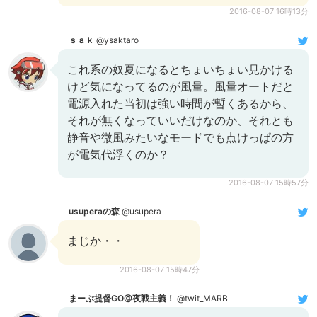
2016-08-07 16時13分
ｓａｋ
@ysaktaro
これ系の奴夏になるとちょいちょい見かける
けど気になってるのが風量。風量オートだと
電源入れた当初は強い時間が暫くあるから、
それが無くなっていいだけなのか、それとも
静音や微風みたいなモードでも点けっぱの方
が電気代浮くのか？
2016-08-07 15時57分
usuperaの森
@usupera
まじか・・
2016-08-07 15時47分
まーぶ提督GO@夜戦主義！
@twit_MARB