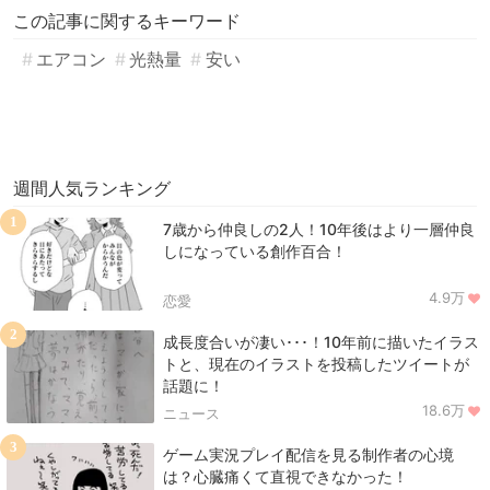
この記事に関するキーワード
エアコン
光熱量
安い
週間人気ランキング
1
7歳から仲良しの2人！10年後はより一層仲良
しになっている創作百合！
4.9万
恋愛
2
成長度合いが凄い･･･！10年前に描いたイラス
トと、現在のイラストを投稿したツイートが
話題に！
18.6万
ニュース
3
ゲーム実況プレイ配信を見る制作者の心境
は？心臓痛くて直視できなかった！