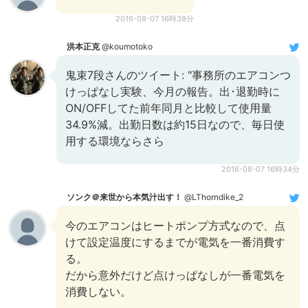
2016-08-07 16時38分
洪本正克
@koumotoko
鬼束7段さんのツイート: "事務所のエアコンつ
けっぱなし実験、今月の報告。出･退勤時に
ON/OFFしてた前年同月と比較して使用量
34.9%減。出勤日数は約15日なので、毎日使
用する環境ならさら
2016-08-07 16時34分
ソンク＠来世から本気汁出す！
@LThorndike_2
今のエアコンはヒートポンプ方式なので、点
けて設定温度にするまでが電気を一番消費す
る。
だから意外だけど点けっぱなしが一番電気を
消費しない。