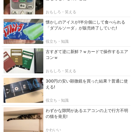
おもしろ・笑える
懐かしのアイスが!半分個にして食べられる
「ダブルソーダ」が販売終了していた!
役立ち・知識
古すぎて逆に新鮮？ｗカードで操作するエア
コンｗ
おもしろ・笑える
300円の安い顕微鏡を買った結果？普通に使
える!
役立ち・知識
わずかな隙間があるエアコンの上で行方不明
の猫を発見!
かわいい