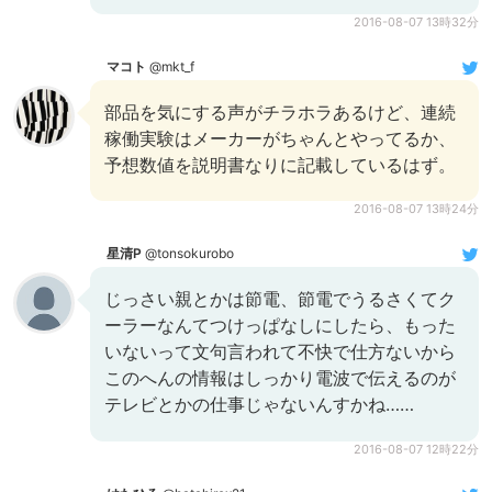
2016-08-07 13時32分
マコト
@mkt_f
部品を気にする声がチラホラあるけど、連続
稼働実験はメーカーがちゃんとやってるか、
予想数値を説明書なりに記載しているはず。
2016-08-07 13時24分
星清P
@tonsokurobo
じっさい親とかは節電、節電でうるさくてク
ーラーなんてつけっぱなしにしたら、もった
いないって文句言われて不快で仕方ないから
このへんの情報はしっかり電波で伝えるのが
テレビとかの仕事じゃないんすかね……
2016-08-07 12時22分