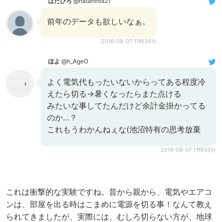
はたひろ
@hatahirox21
前年のデータも欲しいなぁ。
2016-08-07 11時36分
ほよ
@h_AgeO
よく電気代もったいないからってある程度冷
えたら切る→暑くなったらまた点ける
みたいな事してたんだけど余計金掛かってる
のか…？
これもうわかんねぇな(池沼特有の思考放棄
2016-08-07 11時33分
これは衝撃的な実験ですね。昔から親から、電気やエアコ
ンは、部屋を出る時はこまめに電源を切る事！なんて教え
られてきましたが、実際には、むしろ切らない方が、地球