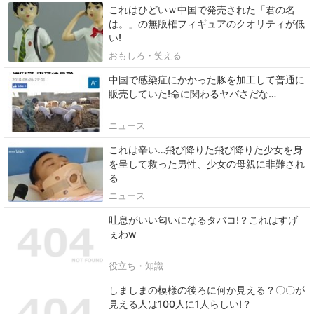
これはひどいｗ中国で発売された「君の名
は。」の無版権フィギュアのクオリティが低
い!
おもしろ・笑える
中国で感染症にかかった豚を加工して普通に
販売していた!命に関わるヤバさだな…
ニュース
これは辛い…飛び降りた飛び降りた少女を身
を呈して救った男性、少女の母親に非難され
る
ニュース
吐息がいい匂いになるタバコ!？これはすげ
ぇわw
役立ち・知識
しましまの模様の後ろに何か見える？〇〇が
見える人は100人に1人らしい!？