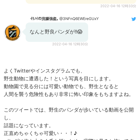
2022-04-16 12時33分
ｲﾘﾉｲの浣腸強盗｡
@3NFnQ6EWEreGUxY
なんと野良パンダが!!😱
2022-04-16 12時30分
よくTwitterやインスタグラムでも、
野生動物に遭遇した！という写真を目にします。
動物園で見る分には可愛い動物でも、野生となると
人間を襲う危険性もあり非常に怖い印象をもちますよね。
このツイートでは、野生のパンダが歩いている動画を公開
し、
話題になっています。
正直めちゃくちゃ可愛い・・！♪