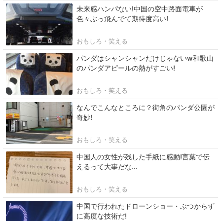
未来感ハンパない!中国の空中路面電車が
色々ぶっ飛んでて期待度高い!
おもしろ・笑える
パンダはシャンシャンだけじゃないw和歌山
のパンダアピールの熱がすごい!
おもしろ・笑える
なんでこんなところに？街角のパンダ公園が
奇妙!
おもしろ・笑える
中国人の女性が残した手紙に感動!言葉で伝
えるって大事だな…
おもしろ・笑える
中国で行われたドローンショー・ぶつからず
に高度な技術だ!