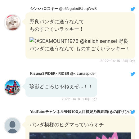
シン•ハロスキー
@e5NgpledEJuqWwB
野良パンダに逢うなんて
ものすごくいラッキー！
2022-04-16 13時10分
KizunaSPIDER- RIDER
@kizunaspider
珍獣どころじゃねぇぞ…！！
2022-04-16 13時05分
YouTubeチャンネル登録100人目標妃乃堀姫猫(きのぼりひにゃ)🐱 ❤
パンダ模様のヒグマっていうオチ