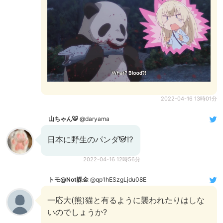
2022-04-16 13時01分
山ちゃん🐯
@daryama
日本に野生のパンダ🐼⁉️
2022-04-16 12時56分
トモ@Not課金
@qp1hESzgLjdu08E
一応大(熊)猫と有るように襲われたりはしな
いのでしょうか?