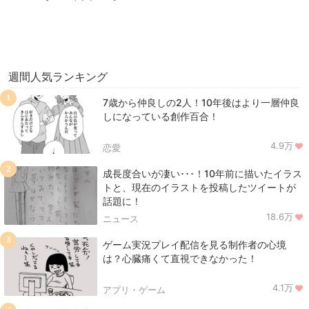
週間人気ランキング
1
7歳から仲良しの2人！10年後はより一層仲良
しになっている創作百合！
4.9万
恋愛
2
成長度合いが凄い･･･！10年前に描いたイラス
トと、現在のイラストを投稿したツイートが
話題に！
18.6万
ニュース
3
ゲーム実況プレイ配信を見る制作者の心境
は？心臓痛くて直視できなかった！
4.1万
アプリ・ゲーム