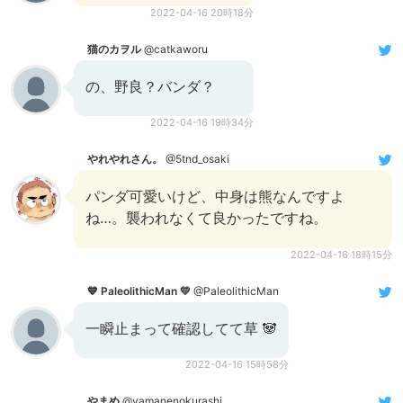
2022-04-16 20時18分
猫のカヲル
@catkaworu
の、野良？バンダ？
2022-04-16 19時34分
やれやれさん。
@5tnd_osaki
パンダ可愛いけど、中身は熊なんですよ
ね…。襲われなくて良かったですね。
2022-04-16 18時15分
💙 PaleolithicMan 💛
@PaleolithicMan
一瞬止まって確認してて草 🐼
2022-04-16 15時58分
やまめ
@yamanenokurashi