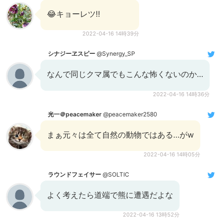
😂キョーレツ‼️
2022-04-16 14時39分
シナジーヱスピー
@Synergy_SP
なんで同じクマ属でもこんな怖くないのか…
2022-04-16 14時36分
光一＠peacemaker
@peacemaker2580
まぁ元々は全て自然の動物ではある…がw
2022-04-16 14時05分
ラウンドフェイサー
@SOLTIC
よく考えたら道端で熊に遭遇だよな
2022-04-16 13時52分