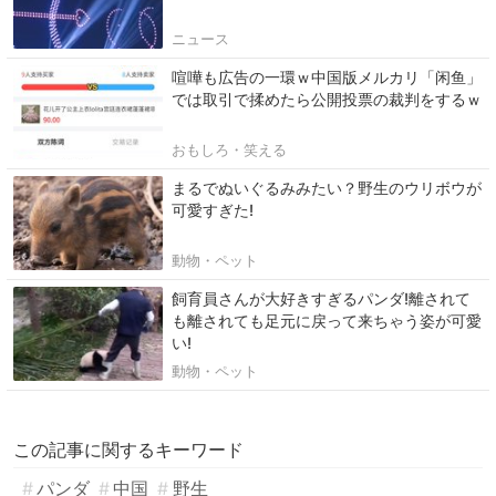
ニュース
喧嘩も広告の一環ｗ中国版メルカリ「闲鱼」
では取引で揉めたら公開投票の裁判をするｗ
おもしろ・笑える
まるでぬいぐるみみたい？野生のウリボウが
可愛すぎた!
動物・ペット
飼育員さんが大好きすぎるパンダ!離されて
も離されても足元に戻って来ちゃう姿が可愛
い!
動物・ペット
この記事に関するキーワード
パンダ
中国
野生