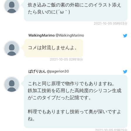
炊き込みご飯の素の外箱にこのイラスト添え
たら良いのに(´ω｀)
2021-10-05 05時03分
WalkingMarimo
@WalkingMarimo
コメは対流しませんよ。
2021-10-05 02時18分
ぱげりおん
@pagerion30
これと同じ原理で物作りでもありますね。
鉄加工技術を応用した高純度のシリコン生成
がこのタイプだった記憶です。
料理でもありますし技術って奥が深いですよ
ね。
2021-10-05 01時15分