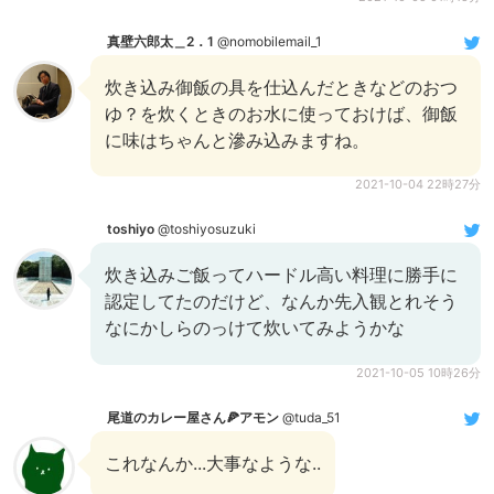
真壁六郎太＿2．1
@nomobilemail_1
炊き込み御飯の具を仕込んだときなどのおつ
ゆ？を炊くときのお水に使っておけば、御飯
に味はちゃんと滲み込みますね。
2021-10-04 22時27分
toshiyo
@toshiyosuzuki
炊き込みご飯ってハードル高い料理に勝手に
認定してたのだけど、なんか先入観とれそう
なにかしらのっけて炊いてみようかな
2021-10-05 10時26分
尾道のカレー屋さん🍕アモン
@tuda_51
これなんか...大事なような..