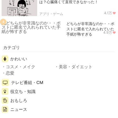
は？心臓痛くて直視できなかった！
4.1万
アプリ・ゲーム
4
どちらが非常識なのか・・ポ
ストに匿名で入れられていた
4.9万
ニュース
手紙が怖すぎる
カテゴリ
かわいい
コスメ・メイク
美容・ダイエット
恋愛
テレビ番組・CM
役立ち・知識
おもしろ
ニュース