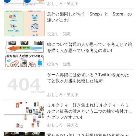
おもしろ・笑える
意外と混同しがち？「Shop」と「Store」の
違いがこれ!
役立ち・知識
絵について普通の人が思っている考えと？絵
を描く人が思っている考えの違い!
役立ち・知識
ゲーム界隈には必ずいる？Twitterを始めた
てと数ヶ月後を比較した結果!
おもしろ・笑える
ミルクティー好き集まれ!ミルクティーをミ
ルクと紅茶の濃さという二つの軸で格付けし
たグラフがすごい!
おもしろ・笑える
変わらない美しさ？新垣結衣を15年前から