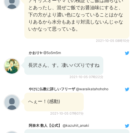
アイリスオーヤマでの検証でご飯は踊らない
とあったし、混ぜご飯でお醤油味にすると、
下の方がより濃い色になっていることはかな
りあるから水分もあまり対流しないんじゃな
いかなって思っている。
2021-10-05 08時10分
かおり✨
@5o5m5m
長沢さん、す。凄いバズりですね
2021-10-05 07時22分
やけに仏教に詳しいフリーザ
@waraikatahohoho
へぇー！(感動)
2021-10-05 07時07分
阿奈木 数人【公式】
@kazuhit_anaki