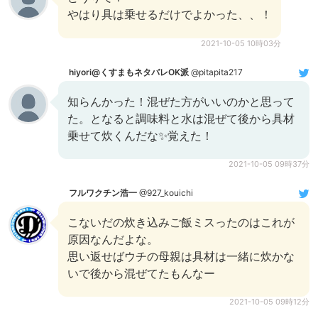
やはり具は乗せるだけでよかった、、！
2021-10-05 10時03分
hiyori@くすまもネタバレOK派
@pitapita217
知らんかった！混ぜた方がいいのかと思って
た。となると調味料と水は混ぜて後から具材
乗せて炊くんだな✨覚えた！
2021-10-05 09時37分
フルワクチン浩一
@927_kouichi
こないだの炊き込みご飯ミスったのはこれが
原因なんだよな。
思い返せばウチの母親は具材は一緒に炊かな
いで後から混ぜてたもんなー
2021-10-05 09時12分