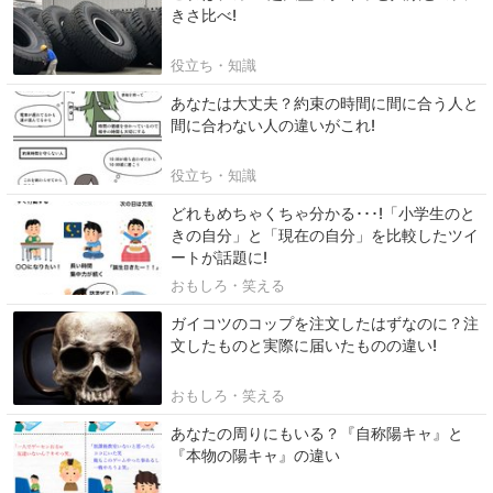
きさ比べ!
役立ち・知識
あなたは大丈夫？約束の時間に間に合う人と
間に合わない人の違いがこれ!
役立ち・知識
どれもめちゃくちゃ分かる･･･!「小学生のと
きの自分」と「現在の自分」を比較したツイ
ートが話題に!
おもしろ・笑える
ガイコツのコップを注文したはずなのに？注
文したものと実際に届いたものの違い!
おもしろ・笑える
あなたの周りにもいる？『自称陽キャ』と
『本物の陽キャ』の違い