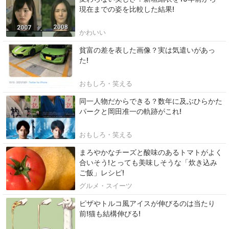
現在までの姿を比較した結果!
かわいい
貧富の差を表した画像？実は気遣いがあっ
た!
おもしろ・笑える
同一人物だからできる？数年に及ぶひらかた
パークと岡田准一の軌跡がこれ!
おもしろ・笑える
まろやかなチーズと酸味のあるトマトがよく
合いそう!とっても美味しそうな「炊き込み
ご飯」レシピ!
グルメ・スイーツ
ピザやトルコ風アイスが伸びるのは当たり
前!猫も結構伸びる!