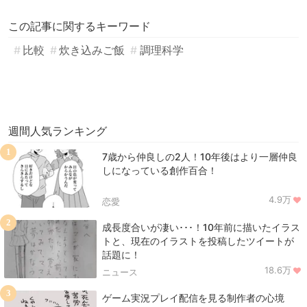
この記事に関するキーワード
比較
炊き込みご飯
調理科学
週間人気ランキング
1
7歳から仲良しの2人！10年後はより一層仲良
しになっている創作百合！
4.9万
恋愛
2
成長度合いが凄い･･･！10年前に描いたイラス
トと、現在のイラストを投稿したツイートが
話題に！
18.6万
ニュース
3
ゲーム実況プレイ配信を見る制作者の心境