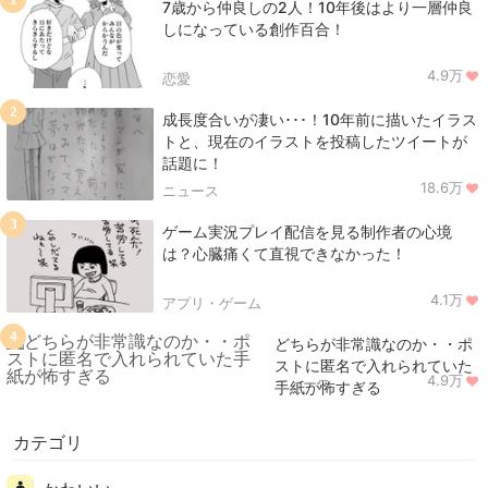
7歳から仲良しの2人！10年後はより一層仲良
しになっている創作百合！
4.9万
恋愛
2
成長度合いが凄い･･･！10年前に描いたイラス
トと、現在のイラストを投稿したツイートが
話題に！
18.6万
ニュース
3
ゲーム実況プレイ配信を見る制作者の心境
は？心臓痛くて直視できなかった！
4.1万
アプリ・ゲーム
4
どちらが非常識なのか・・ポ
ストに匿名で入れられていた
4.9万
ニュース
手紙が怖すぎる
カテゴリ