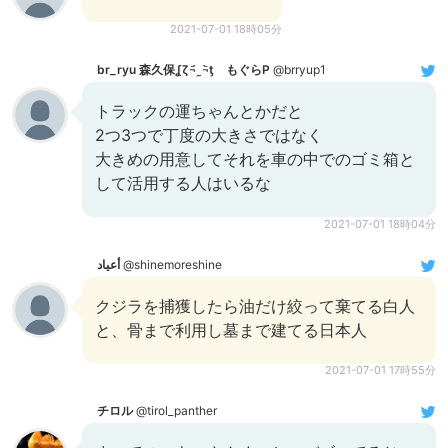
2021-07-01 18時05分
br_ryu 森久保ʆζ¬᷄˷¬᷅ƫ もぐらP
@brryup1
トラックの運ちゃんとかだと
2つ3つで丁度の大きさではなく
大きめの用意してそれを車の中でのゴミ箱と
して活用する人はいるな
2021-07-01 18時04分
أعياد
@shinemoreshine
クジラを捕獲したら油だけ絞って棄てる白人
と、骨まで利用し墓まで建てる日本人
2021-07-01 17時55分
チロル
@tirol_panther