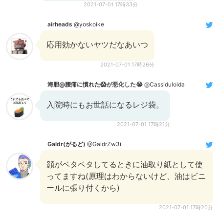
2021-07-01 17時33分
airheads
@yoskoike
応用効かないヤツだなあいつ
2021-07-01 17時26分
海胆@腰痛に慣れた😱が悪化した😭
@Cassiduloida
入院時にもお世話になるレジ袋。
2021-07-01 17時21分
Galdr(がるど)
@GaldrZw3i
顔がベタベタしてるときに油取り紙として使
ってますね(原理はわからないけど、油はビニ
ールに張り付くから)
2021-07-01 17時20分