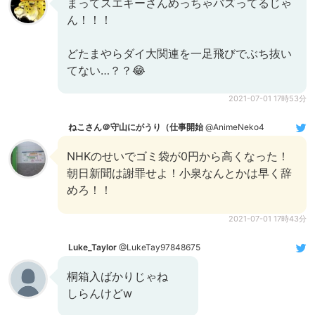
まってスエキーさんめっちゃバズってるじゃ
ん！！！
どたまやらダイ大関連を一足飛びでぶち抜い
てない…？？😂
2021-07-01 17時53分
ねこさん＠守山にがうり（仕事開始
@AnimeNeko4
NHKのせいでゴミ袋が0円から高くなった！
朝日新聞は謝罪せよ！小泉なんとかは早く辞
めろ！！
2021-07-01 17時43分
Luke_Taylor
@LukeTay97848675
桐箱入ばかりじゃね
しらんけどw