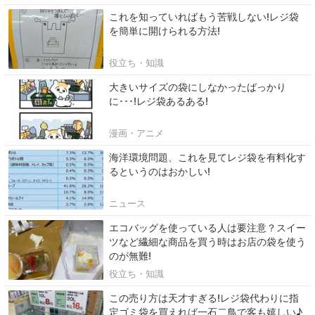
これを知っていればもう苦戦しない!レジ袋
を簡単に開けられる方法!
役立ち・知識
大きいサイズの袋にしなかったばっかり
に･･･!レジ袋あるある!
漫画・アニメ
海洋環境問題、これを見てレジ袋を有料化す
るというのはおかしい!
ニュース
エコバッグを使っている人は要注意？スイー
ツなど繊細な商品を買う時はお店の袋を使う
のが無難!
役立ち・知識
この売り方は天才すぎる!レジ袋代わりに指
定ゴミ袋を買えれば一石二鳥で客も嬉しい♪