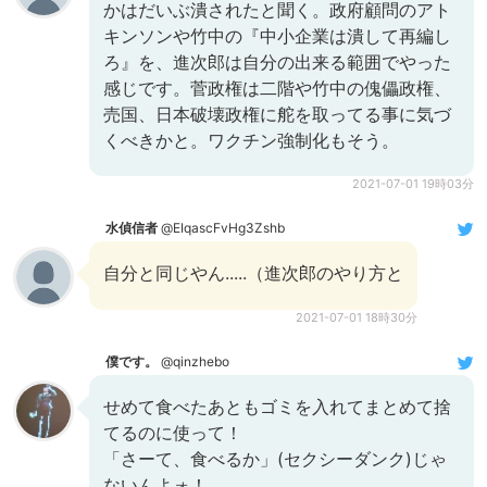
かはだいぶ潰されたと聞く。政府顧問のアト
キンソンや竹中の『中小企業は潰して再編し
ろ』を、進次郎は自分の出来る範囲でやった
感じです。菅政権は二階や竹中の傀儡政権、
売国、日本破壊政権に舵を取ってる事に気づ
くべきかと。ワクチン強制化もそう。
2021-07-01 19時03分
水偵信者
@EIqascFvHg3Zshb
自分と同じやん.....（進次郎のやり方と
2021-07-01 18時30分
僕です。
@qinzhebo
せめて食べたあともゴミを入れてまとめて捨
てるのに使って！
「さーて、食べるか」(セクシーダンク)じゃ
ないんよォ！