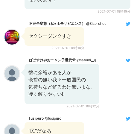
2021-07-01 18時19分
不完全変態（私≠ホモサピエンス）
@Siso_chou
セクシーダンクすき
2021-07-01 18時18分
ぱぱすけ@おニャン子世代🎌
@satomi__g
懐に余裕がある人が
余裕の無い我々一般国民の
気持ちなど解るわけ無いよな。
凄く解りやすい‼️
2021-07-01 18時12分
fusipuro
@fusipuro
"民"だなあ