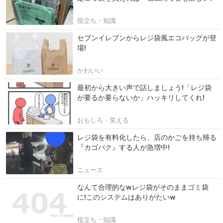
役立ち・知識
セブンイレブンからレジ袋風エコバッグが登
場!
かわいい
最初から大きい声で話しましょう!「レジ袋
が要るか要らないか」ハッキリしてくれ!
おもしろ・笑える
レジ袋を有料化したら、店のかごを持ち帰る
『カゴパク』する人が急増中!
ニュース
なんて合理的なwレジ袋がそのままゴミ袋
に!このシステムはありがたいw
役立ち・知識