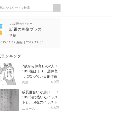
この記事のライター
話題の画像プラス
学校
2015-11-22
更新日
2022-12-04
気ランキング
7歳から仲良しの2人！
10年後はより一層仲良
しになっている創作百
合！
4.9万
恋愛
成長度合いが凄い･･･！
10年前に描いたイラス
トと、現在のイラスト
を投稿したツイートが
18.6万
ニュース
話題に！