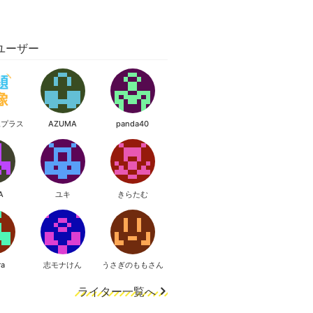
ユーザー
像プラス
AZUMA
panda40
A
ユキ
きらたむ
ra
志モナけん
うさぎのももさん
ライター一覧へ