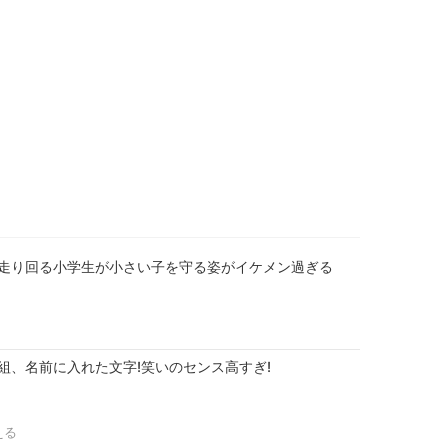
走り回る小学生が小さい子を守る姿がイケメン過ぎる
組、名前に入れた文字!笑いのセンス高すぎ!
える