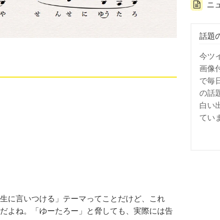
ニ
話題
今ツ
画像
で毎
の話
白い
てい
生に言いつける」テーマってことだけど、これ
だよね。「ゆーたろー」と脅しても、実際には告