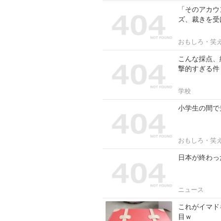
「そのアカウ
ズ、裁きを受
おもしろ・笑
こんな採点、
撃的すぎる件
学校
小学生の間で
おもしろ・笑
日本が終わっ
ニュース
これがイマド
目ｗ