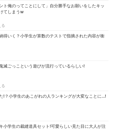
ント俺のってことにして」自分勝手なお願いをしたキッ
けてしまうw
える
納得いく？小学生が算数のテストで指摘された内容が衝
鬼滅ごっこという遊びが流行っているらしい!
える
た!？小学生のあこがれの人ランキングが大変なことに…!
キ小学生の裁縫道具セット!可愛らしい見た目に大人が注