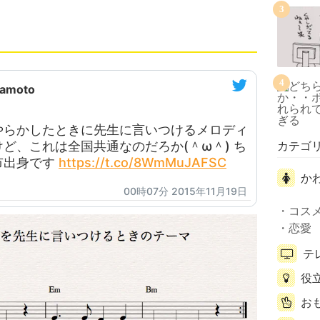
3
4
amoto
やらかしたときに先生に言いつけるメロディ
ど、これは全国共通なのだろか(＾ω＾) ち
カテゴ
市出身です
https://t.co/8WmMuJAFSC
か
00時07分 2015年11月19日
コス
恋愛
テ
役
お