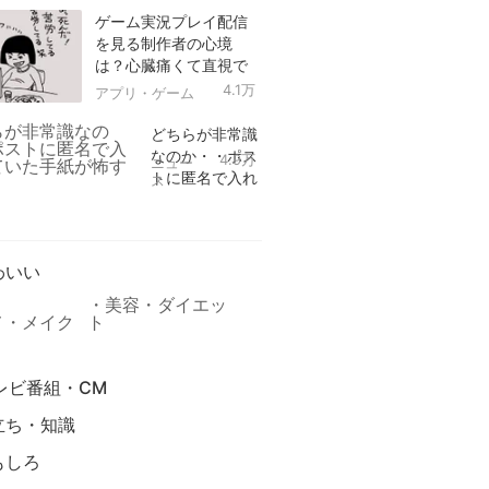
ゲーム実況プレイ配信
を見る制作者の心境
は？心臓痛くて直視で
きなかった！
4.1万
アプリ・ゲーム
どちらが非常識
なのか・・ポス
4.9万
ニュー
トに匿名で入れ
ス
られていた手紙
リ
が怖すぎる
わいい
美容・ダイエッ
メ・メイク
ト
レビ番組・CM
立ち・知識
もしろ