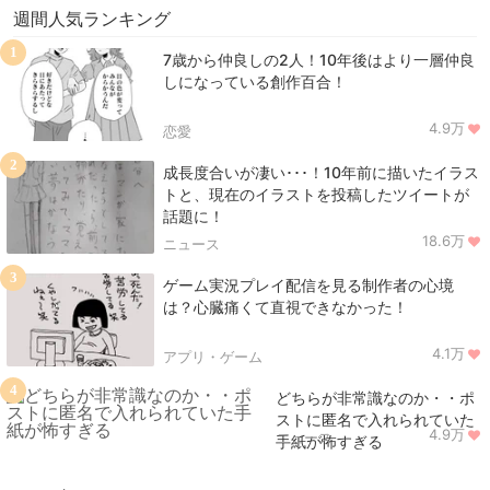
週間人気ランキング
1
7歳から仲良しの2人！10年後はより一層仲良
しになっている創作百合！
4.9万
恋愛
2
成長度合いが凄い･･･！10年前に描いたイラス
トと、現在のイラストを投稿したツイートが
話題に！
18.6万
ニュース
3
ゲーム実況プレイ配信を見る制作者の心境
は？心臓痛くて直視できなかった！
4.1万
アプリ・ゲーム
4
どちらが非常識なのか・・ポ
ストに匿名で入れられていた
4.9万
ニュース
手紙が怖すぎる