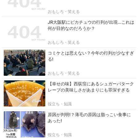
おもしろ・笑える
JR大阪駅にピカチュウの行列が出現...これは
何が目的なのだろうか？
おもしろ・笑える
コミケとは思えない？今年の行列が少なすぎ
る!
おもしろ・笑える
【幸せの味】西荻窪にあるシュガーバターク
レープの美味しさがあまりにも罪深すぎる
役立ち・知識
原因が判明!？薄毛の原因は脂っこい食事に
あった!
役立ち・知識