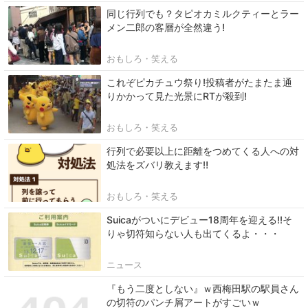
同じ行列でも？タピオカミルクティーとラー
メン二郎の客層が全然違う!
おもしろ・笑える
これぞピカチュウ祭り!投稿者がたまたま通
りかかって見た光景にRTが殺到!
おもしろ・笑える
行列で必要以上に距離をつめてくる人への対
処法をズバリ教えます‼
おもしろ・笑える
Suicaがついにデビュー18周年を迎える!!そ
りゃ切符知らない人も出てくるよ・・・
ニュース
『もう二度としない』ｗ西梅田駅の駅員さん
の切符のパンチ屑アートがすごいｗ