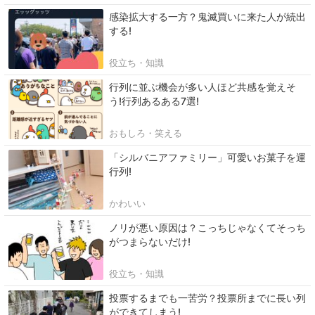
感染拡大する一方？鬼滅買いに来た人が続出
する!
役立ち・知識
行列に並ぶ機会が多い人ほど共感を覚えそ
う!行列あるある7選!
おもしろ・笑える
「シルバニアファミリー」可愛いお菓子を運
行列!
かわいい
ノリが悪い原因は？こっちじゃなくてそっち
がつまらないだけ!
役立ち・知識
投票するまでも一苦労？投票所までに長い列
ができてしまう!