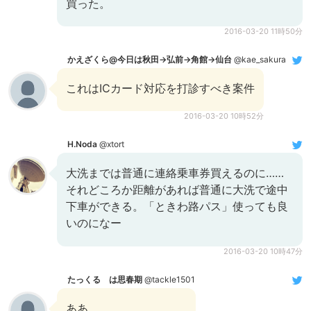
買った。
2016-03-20 11時50分
かえざくら@今日は秋田→弘前→角館→仙台
@kae_sakura
これはICカード対応を打診すべき案件
2016-03-20 10時52分
H.Noda
@xtort
大洗までは普通に連絡乗車券買えるのに……
それどころか距離があれば普通に大洗で途中
下車ができる。「ときわ路パス」使っても良
いのになー
2016-03-20 10時47分
たっくる は思春期
@tackle1501
ああ…。