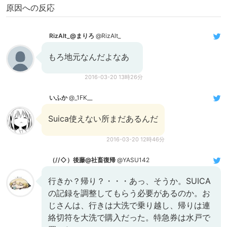
原因への反応
RizAlt_@まりろ
@RizAlt_
もろ地元なんだよなあ
2016-03-20 13時26分
いふか
@_1FK__
Suica使えない所まだあるんだ
2016-03-20 12時46分
（//◇）後藤@社畜復帰
@YASU142
行きか？帰り？・・・あっ、そうか。SUICA
の記録を調整してもらう必要があるのか。お
じさんは、行きは大洗で乗り越し、帰りは連
絡切符を大洗で購入だった。特急券は水戸で