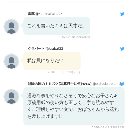
雷蔵
@kaminariattack
これを書いたキミは天才だ。
2016-08-18 22時36分
クラバート
@krabat22
私は貝になりたい
2016-08-18 22時28分
斜陽の国のミミズク(写真勝手に使われw)
@oldredelephant6
過激な事をやりなさそうで安心なお子さん♪
原稿用紙の使い方も正しく、字も読みやす
く、理解しやすい文で、おばちゃんから花丸
を差し上げます‼︎
2016-08-18 22時25分