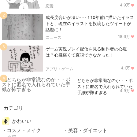
4.9万
恋愛
2
成長度合いが凄い･･･！10年前に描いたイラス
トと、現在のイラストを投稿したツイートが
話題に！
18.6万
ニュース
3
ゲーム実況プレイ配信を見る制作者の心境
は？心臓痛くて直視できなかった！
4.1万
アプリ・ゲーム
4
どちらが非常識なのか・・ポ
ストに匿名で入れられていた
4.9万
ニュース
手紙が怖すぎる
カテゴリ
かわいい
コスメ・メイク
美容・ダイエット