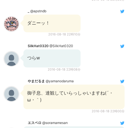
_
@apstndb
ダニーッ！
2016-08-18 22時10分
SilkHat0320
@SilkHat0320
つらw
2016-08-18 22時08分
やまだるま
@yamanodaruma
御子息、達観していらっしゃいますね(´・
ω・｀)
2016-08-18 22時00分
エスペロ
@soramamesan