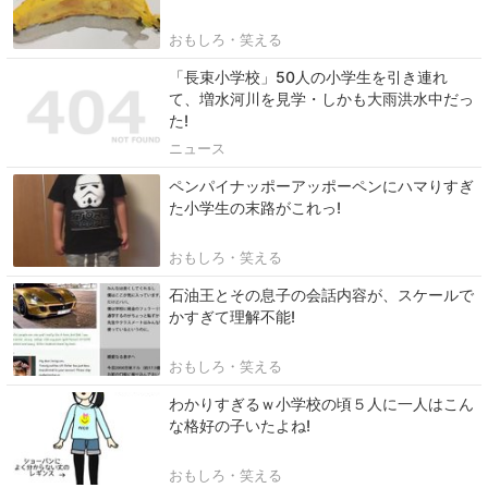
おもしろ・笑える
「長束小学校」50人の小学生を引き連れ
て、増水河川を見学・しかも大雨洪水中だっ
た!
ニュース
ペンパイナッポーアッポーペンにハマりすぎ
た小学生の末路がこれっ!
おもしろ・笑える
石油王とその息子の会話内容が、スケールで
かすぎて理解不能!
おもしろ・笑える
わかりすぎるｗ小学校の頃５人に一人はこん
な格好の子いたよね!
おもしろ・笑える