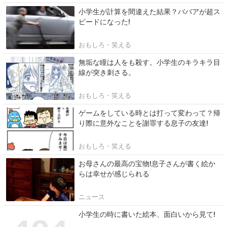
小学生が計算を間違えた結果？ババアが超ス
ピードになった!
おもしろ・笑える
無垢な瞳は人をも殺す。小学生のキラキラ目
線が突き刺さる。
おもしろ・笑える
ゲームをしている時とは打って変わって？帰
り際に意外なことを謝罪する息子の友達!
おもしろ・笑える
お母さんの最高の宝物!息子さんが書く絵か
らは幸せが感じられる
ニュース
小学生の時に書いた絵本、面白いから見て!