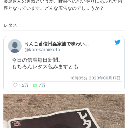
藤原さんの男気というか、野菜への思いやりにあふれた内
容となっています。どんな広告なのでしょうか？
レタス
りんご🍎信州🏔家族で味わい...
@korekaraiikoto
今日の信濃毎日新聞。
もちろんレタス包みますとも
18時05分 2023年06月17日
1.5万
7万