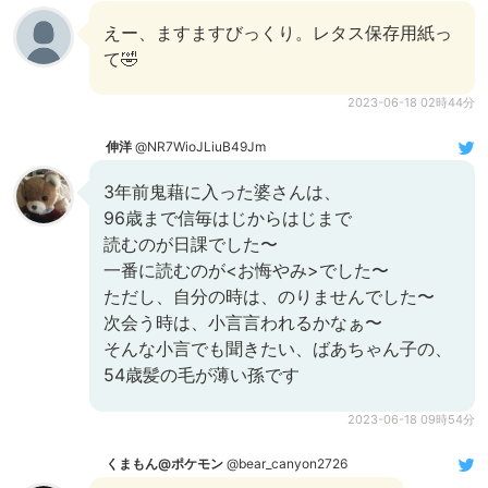
えー、ますますびっくり。レタス保存用紙っ
て🤣
2023-06-18 02時44分
伸洋
@NR7WioJLiuB49Jm
3年前鬼藉に入った婆さんは、
96歳まで信毎はじからはじまで
読むのが日課でした〜
一番に読むのが<お悔やみ>でした〜
ただし、自分の時は、のりませんでした〜
次会う時は、小言言われるかなぁ〜
そんな小言でも聞きたい、ばあちゃん子の、
54歳髪の毛が薄い孫です
2023-06-18 09時54分
くまもん@ポケモン
@bear_canyon2726