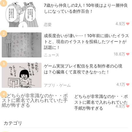
1
7歳から仲良しの2人！10年後はより一層仲良
しになっている創作百合！
4.9万
恋愛
2
成長度合いが凄い･･･！10年前に描いたイラス
トと、現在のイラストを投稿したツイートが
話題に！
18.6万
ニュース
3
ゲーム実況プレイ配信を見る制作者の心境
は？心臓痛くて直視できなかった！
4.1万
アプリ・ゲーム
4
どちらが非常識なのか・・ポ
ストに匿名で入れられていた
4.9万
ニュース
手紙が怖すぎる
カテゴリ