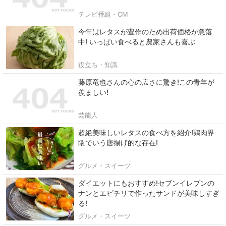
テレビ番組・CM
今年はレタスが豊作のため出荷価格が急落
中! いっぱい食べると農家さんも喜ぶ
役立ち・知識
藤原竜也さんの心の広さに驚き!この青年が
羨ましい!
芸能人
超絶美味しいレタスの食べ方を紹介!鶏肉界
隈でいう唐揚げ的な存在!
グルメ・スイーツ
ダイエットにもおすすめ!セブンイレブンの
ナンとエビチリで作ったサンドが美味しすぎ
る!
グルメ・スイーツ