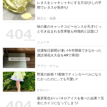
レタスをシャキシャキにする方法!少しの手
間でレタスが長持ち!
役立ち・知識
味の素のキャッチコピーセンスが天才!ぐっ
と引き込まれる世界観も特徴的と話題に!
ニュース
信濃毎日新聞が凄い!今年開催できなかった
諏訪湖花火大会をARで再現!
アプリ・ゲーム
野菜の妖精？!着物でティンカーベルになり
たかったのに…でも可愛い!
かわいい
藤原竜也がハバネロアイスを食べた結果？完
全にカイジになってしまう!