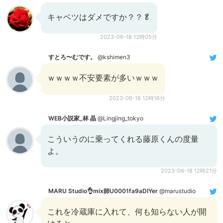
キャベツはダメですか？？🥬
2023-06-18 12時05分
すとろ〜むです。
@kshimen3
ｗｗｗｗ不安要素が多いｗｗｗ
2023-06-18 12時16分
WEB小説家_林 晶
@Lingjing_tokyo
こういうのに乗ってくれる藤原くんの度量
よ。
2023-06-18 12時21分
MARU Studio👌mix師U0001fa9aDIYer
@marustudio
これを冷蔵庫に入れて、何も知らない人が開