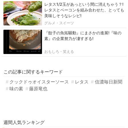
レタス1/2玉があっという間に消えちゃう？!
レタスとベーコンを組み合わせた、とっても
美味しそうなレシピ!
グルメ・スイーツ
『餃子の魚拓騒動』にまさかの進展!『味の
素』の企業努力が凄すぎる!
おもしろ・笑える
この記事に関するキーワード
クックドゥオイスターソース
レタス
信濃毎日新聞
味の素
藤原竜也
週間人気ランキング