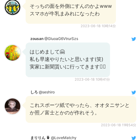
そっちの面を外側にすんのかよwww
スマホが牛乳まみれになったわ
2023-06-18 10時14分
zousan
@GluoaG6VtrurSzs
はじめまして🤗
私も早速やりたいと思います(笑)
実家に新聞貰いに行ってきます🏃‍♀️
2023-06-18 10時41分
しろ
@seshiro
これスポーツ紙でやったら、オオタニサンと
か照ノ富士とかのが作れそう。
2023-06-18 11時54分
まりりん 🍵
@LoveMatchy