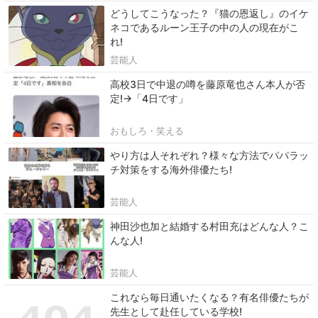
どうしてこうなった？『猫の恩返し』のイケ
ネコであるルーン王子の中の人の現在がこ
れ!
芸能人
高校3日で中退の噂を藤原竜也さん本人が否
定!→「4日です」
おもしろ・笑える
やり方は人それぞれ？様々な方法でパパラッ
チ対策をする海外俳優たち!
芸能人
神田沙也加と結婚する村田充はどんな人？こ
んな人!
芸能人
これなら毎日通いたくなる？有名俳優たちが
先生として赴任している学校!