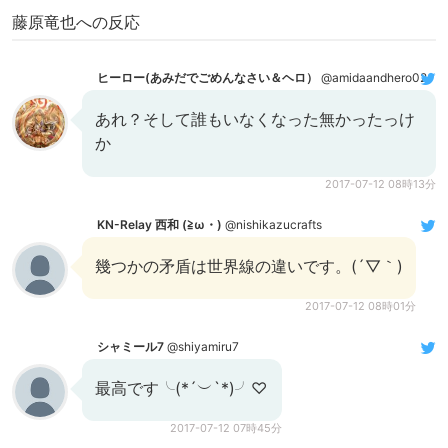
藤原竜也への反応
ヒーロー(あみだでごめんなさい＆ヘロ）
@amidaandhero02
あれ？そして誰もいなくなった無かったっけ
か
2017-07-12 08時13分
KN-Relay 西和 (≧ω・)
@nishikazucrafts
幾つかの矛盾は世界線の違いです。(´▽｀)
2017-07-12 08時01分
シャミール7
@shiyamiru7
最高です╰(*´︶`*)╯♡
2017-07-12 07時45分