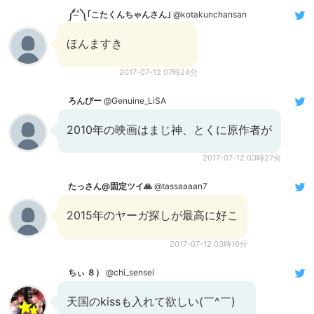
༼ ͒ ̶ ͒༽｢こたくんちゃんさん｣
@kotakunchansan
ほんますき
2017-07-12 07時24分
ろんびー
@Genuine_LiSA
2010年の映画はまじ神、とくに原作者が
2017-07-12 03時27分
たっさん@固定ツイ🙏
@tassaaaan7
2015年のヤーガ探しが最高に好こ
2017-07-12 03時16分
ちぃ ８）
@chi_sensei
天国のkissも入れて欲しい(￣^￣)ゞ