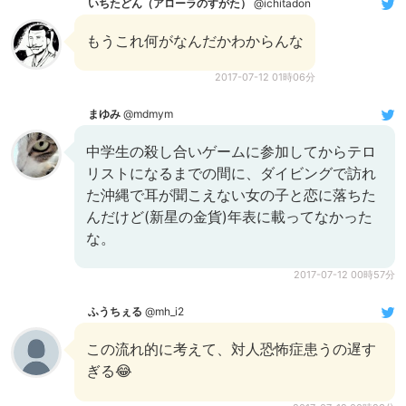
いちたどん（アローラのすがた）
@ichitadon
もうこれ何がなんだかわからんな
2017-07-12 01時06分
まゆみ
@mdmym
中学生の殺し合いゲームに参加してからテロ
リストになるまでの間に、ダイビングで訪れ
た沖縄で耳が聞こえない女の子と恋に落ちた
んだけど(新星の金貨)年表に載ってなかった
な。
2017-07-12 00時57分
ふうちぇる
@mh_i2
この流れ的に考えて、対人恐怖症患うの遅す
ぎる😂