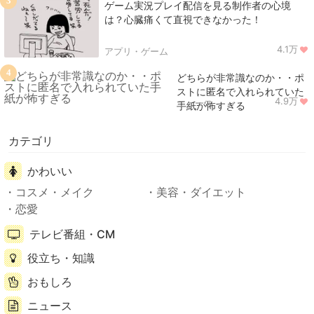
3
ゲーム実況プレイ配信を見る制作者の心境
は？心臓痛くて直視できなかった！
4.1万
アプリ・ゲーム
4
どちらが非常識なのか・・ポ
ストに匿名で入れられていた
4.9万
ニュース
手紙が怖すぎる
カテゴリ
かわいい
コスメ・メイク
美容・ダイエット
恋愛
テレビ番組・CM
役立ち・知識
おもしろ
ニュース