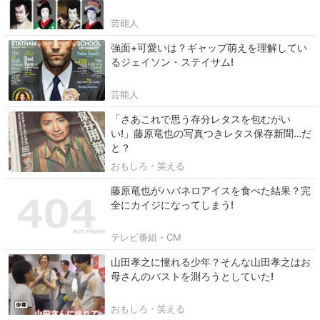
芸能人
強面+可愛いは？ギャップ萌えを理解してい
るジェイソン・ステイサム!
芸能人
「さあこれで思う存分レタスを包むがい
い!」藤原竜也の写真つきレタス保存新聞…だ
と？
おもしろ・笑える
藤原竜也がハバネロアイスを食べた結果？完
全にカイジになってしまう!
テレビ番組・CM
山田孝之に憧れる少年？そんな山田孝之はお
母さんのバストを測ろうとしていた!
おもしろ・笑える