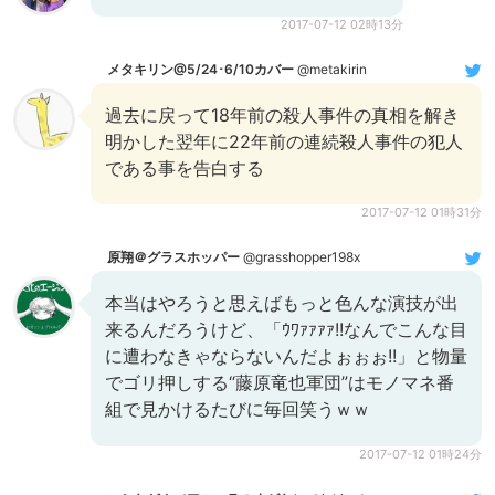
2017-07-12 02時13分
メタキリン@5/24･6/10カバー
@metakirin
過去に戻って18年前の殺人事件の真相を解き
明かした翌年に22年前の連続殺人事件の犯人
である事を告白する
2017-07-12 01時31分
原翔＠グラスホッパー
@grasshopper198x
本当はやろうと思えばもっと色んな演技が出
来るんだろうけど、「ｳﾜｧｧｧｧ!!なんでこんな目
に遭わなきゃならないんだよぉぉぉ!!」と物量
でゴリ押しする“藤原竜也軍団”はモノマネ番
組で見かけるたびに毎回笑うｗｗ
2017-07-12 01時24分