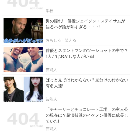
学校
男の憧れ! 俳優ジェイソン・ステイサムが
語るハゲ論が熱すぎる・・・!
おもしろ・笑える
俳優とスタントマンのツーショットの中で？
1人だけおかしな人がいる!
芸能人
ぱっと見ではわからない？見分けの付かない
有名人達!
芸能人
「チャーリーとチョコレート工場」の主人公
の現在は？超演技派のイケメン俳優に成長し
ていた!
芸能人