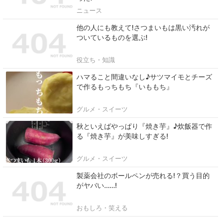
ニュース
他の人にも教えて!さつまいもは黒い汚れが
ついているものを選ぶ!
役立ち・知識
ハマること間違いなし♪サツマイモとチーズ
で作るもっちもち『いももち』
グルメ・スイーツ
秋といえばやっぱり『焼き芋』♪炊飯器で作
る『焼き芋』が美味しすぎる!
グルメ・スイーツ
製薬会社のボールペンが売れる!？買う目的
がヤバい……!
おもしろ・笑える