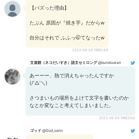
【バズった理由】
たぶん 原因が『焼き芋』だからw
自分はそれで ふふっ🤭てなったw
2023-06-04 19時24分
文道館（ネコだいすき）語文セミロング
@bundoukan
あーーー、熱で消えちゃったんですか
(/'△'＼)
さつまいもの場所をよけて文字を書いたのか
なとか変なこと考えてしまいました。
2023-06-04 19時24分
ゴッド
@God_sann