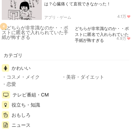
は？心臓痛くて直視できなかった！
4.1万
アプリ・ゲーム
4
どちらが非常識なのか・・ポ
ストに匿名で入れられていた
4.9万
ニュース
手紙が怖すぎる
カテゴリ
かわいい
コスメ・メイク
美容・ダイエット
恋愛
テレビ番組・CM
役立ち・知識
おもしろ
ニュース