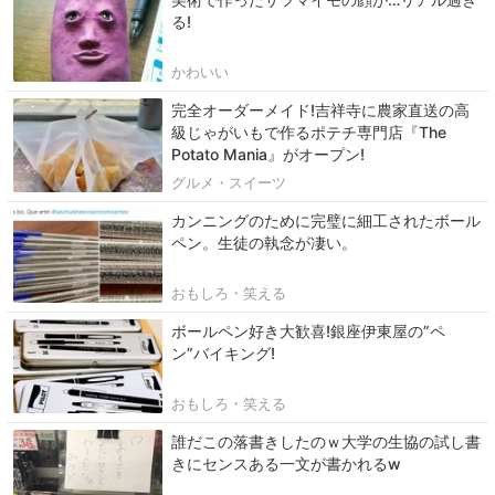
る!
かわいい
完全オーダーメイド!吉祥寺に農家直送の高
級じゃがいもで作るポテチ専門店『The
Potato Mania』がオープン!
グルメ・スイーツ
カンニングのために完璧に細工されたボール
ペン。生徒の執念が凄い。
おもしろ・笑える
ボールペン好き大歓喜!銀座伊東屋の”ペ
ン”バイキング!
おもしろ・笑える
誰だこの落書きしたのｗ大学の生協の試し書
きにセンスある一文が書かれるw