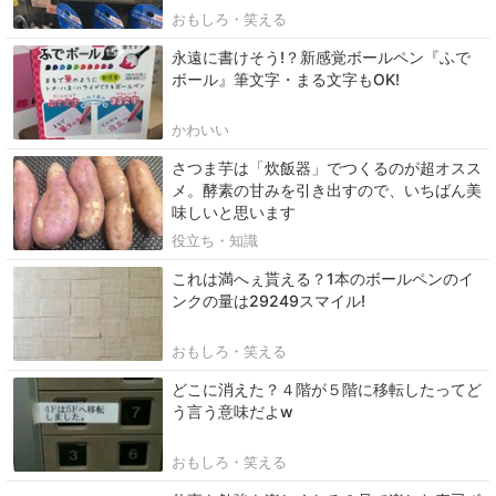
おもしろ・笑える
永遠に書けそう!？新感覚ボールペン『ふで
ボール』筆文字・まる文字もOK!
かわいい
さつま芋は「炊飯器」でつくるのが超オスス
メ。酵素の甘みを引き出すので、いちばん美
味しいと思います
役立ち・知識
これは満へぇ貰える？1本のボールペンのイ
ンクの量は29249スマイル!
おもしろ・笑える
どこに消えた？４階が５階に移転したってど
う言う意味だよw
おもしろ・笑える