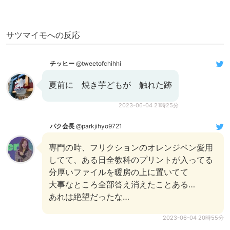
サツマイモへの反応
チッヒー
@tweetofchihhi
夏前に 焼き芋どもが 触れた跡
2023-06-04 21時25分
パク会長
@parkjihyo9721
専門の時、フリクションのオレンジペン愛用
してて、ある日全教科のプリントが入ってる
分厚いファイルを暖房の上に置いてて
大事なところ全部答え消えたことある…
あれは絶望だったな…
2023-06-04 20時55分