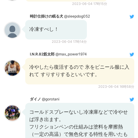
2023-06-04 17時15分
時計仕掛けの眠る犬
@sleepdog052
冷凍すべし！
2023-06-04 17時14分
I.N.R.82筋太郎
@max_power1974
冷やしたら復活するので 氷をビニール服に入
れて すりすりするといいです。
2023-06-04 16時58分
ダイノ
@gorotani
コールドスプレーないし冷凍庫などで冷やせ
ば浮き出ます。
フリクションペンの仕組みは塗料を摩擦熱
（一定の高温）で無色化する特性を用いたも