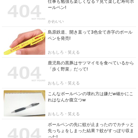
仕事も勉強も楽しくなる？見て楽しむ寿司ボ
ールペン!
かわいい
島原鉄道、開き直って3色全て赤字のボール
ペンを発売!
おもしろ・笑える
鹿児島の黒豚はサツマイモを食べているから
「歩く野菜」だって!
おもしろ・笑える
こんなボールペンの壊れ方は嫌だw確かにこ
れはなんか腹立つw
おもしろ・笑える
ボールペンの先に蚊が止まったのでカチッと
先っちょをしまった結果？蚊がすっぽり収ま
った!