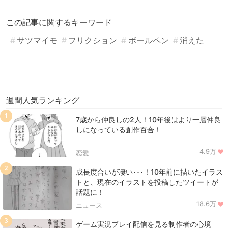
この記事に関するキーワード
サツマイモ
フリクション
ボールペン
消えた
週間人気ランキング
1
7歳から仲良しの2人！10年後はより一層仲良
しになっている創作百合！
4.9万
恋愛
2
成長度合いが凄い･･･！10年前に描いたイラス
トと、現在のイラストを投稿したツイートが
話題に！
18.6万
ニュース
3
ゲーム実況プレイ配信を見る制作者の心境