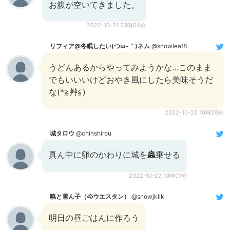
お腹が空いてきました。
2022-10-21 23時04分
リフィア@冬眠したい(つω-｀)ネム
@snowleaf8
うどんあるからやってみようかな…このまま
でもいいいけどおやき風にしたら美味そうだ
な(*≧艸≦)
2022-10-22 10時20分
城タロウ
@chinshirou
真ん中に卵のかわりに城を🏯乗せる
2022-10-22 10時01分
暁と雪ん子（🐴ウエスタン）
@snowjkiik
明日の昼ごはんに作ろう