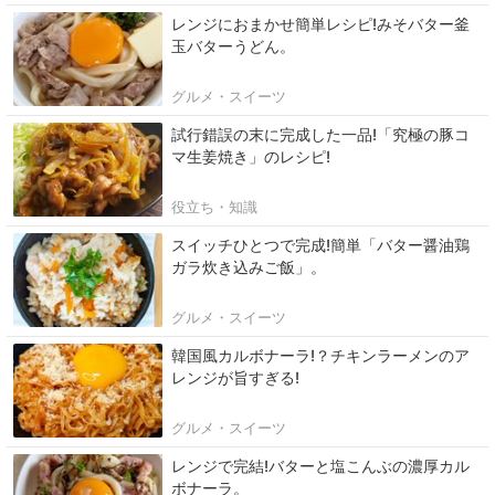
レンジにおまかせ簡単レシピ!みそバター釜
玉バターうどん。
グルメ・スイーツ
試行錯誤の末に完成した一品!「究極の豚コ
マ生姜焼き」のレシピ!
役立ち・知識
スイッチひとつで完成!簡単「バター醤油鶏
ガラ炊き込みご飯」。
グルメ・スイーツ
韓国風カルボナーラ!？チキンラーメンのア
レンジが旨すぎる!
グルメ・スイーツ
レンジで完結!バターと塩こんぶの濃厚カル
ボナーラ。