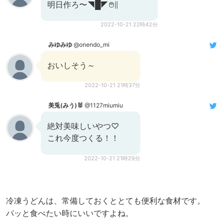
明日作ろ〜◥█̆̈◤࿉∥
2022-10-21 22時42分
みゆみゆ
@onendo_mi
おいしそう～
2022-10-21 21時37分
美兎(みう)🐰
@1127miumiu
絶対美味しいやつ♡
これ今度つくる！！
2022-10-21 21時29分
冷凍うどんは、常備しておくととても便利な食材です。
パッと食べたい時にいいですよね。