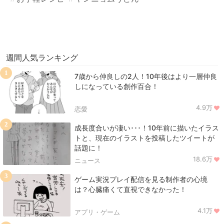
週間人気ランキング
1
7歳から仲良しの2人！10年後はより一層仲良
しになっている創作百合！
4.9万
恋愛
2
成長度合いが凄い･･･！10年前に描いたイラス
トと、現在のイラストを投稿したツイートが
話題に！
18.6万
ニュース
3
ゲーム実況プレイ配信を見る制作者の心境
は？心臓痛くて直視できなかった！
4.1万
アプリ・ゲーム