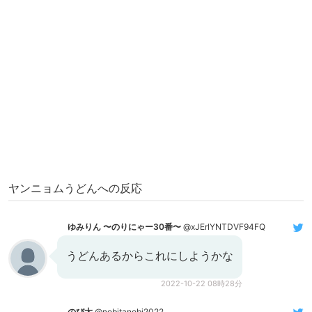
ヤンニョムうどんへの反応
ゆみりん 〜のりにゃー30番〜
@xJErlYNTDVF94FQ
うどんあるからこれにしようかな
2022-10-22 08時28分
のび太
@nobitanobi2022