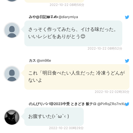
2022-10-22 08時56分
みや@日記📖☡✍
@diarymiya
さっそく作ってみたら、イける味だった。
いいレシピをありがとう😊
2022-10-22 08時52分
カス
@xm96e
これ「明日食べたい人生だった 冷凍うどんが
ないよ
2022-10-22 02時30分
のんびりパパ@2023中受 ときどき 飯テロ
@PirRqZRo7nrXa1B
お腹すいた(›´ω`‹ )
2022-10-22 00時29分