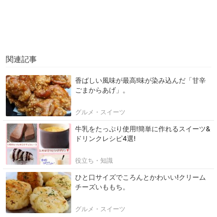
関連記事
香ばしい風味が最高!味が染み込んだ「甘辛
ごまからあげ」。
グルメ・スイーツ
牛乳をたっぷり使用!簡単に作れるスイーツ&
ドリンクレシピ4選!
役立ち・知識
ひと口サイズでころんとかわいい!クリーム
チーズいももち。
グルメ・スイーツ