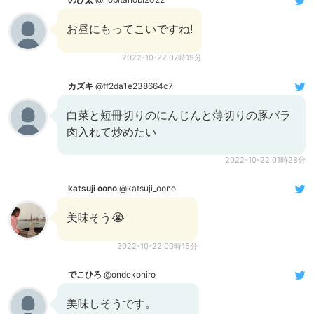
お昼にもってこいですね!
2022-10-22 07時19分
カズキ
@ff2da1e238664c7
白菜と短冊切りのにんじんと薄切りの豚バラ
肉入れて炒めたい
2022-10-22 01時28分
katsuji oono
@katsuji_oono
美味そう😭
2022-10-22 00時15分
でこひろ
@ondekohiro
美味しそうです。