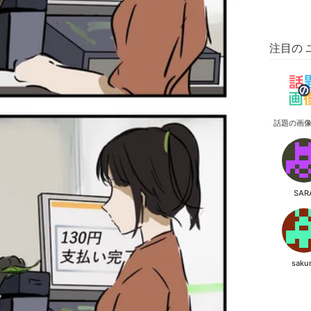
注目の 
話題の画
SAR
saku