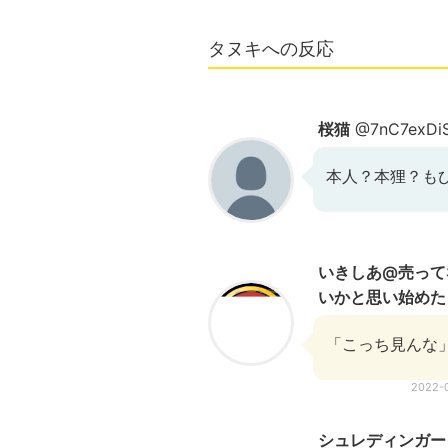
タヌキへの反応
桜猫
@7nC7exDi
本人？本狸？も
いきしあ@売って
いかと思い始めた
「こっち見んな
2022-
シュレディンガー