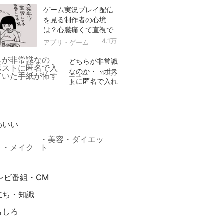
ゲーム実況プレイ配信
を見る制作者の心境
は？心臓痛くて直視で
きなかった！
4.1万
アプリ・ゲーム
どちらが非常識
なのか・・ポス
4.9万
ニュー
トに匿名で入れ
ス
られていた手紙
リ
が怖すぎる
わいい
美容・ダイエッ
メ・メイク
ト
レビ番組・CM
立ち・知識
もしろ