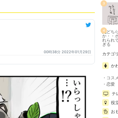
3
4
00時38分 2022年01月29日
カテゴ
か
コス
恋愛
テ
役
お