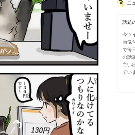
ニ
話題
今ツ
画像
で毎
の話
白い
てい