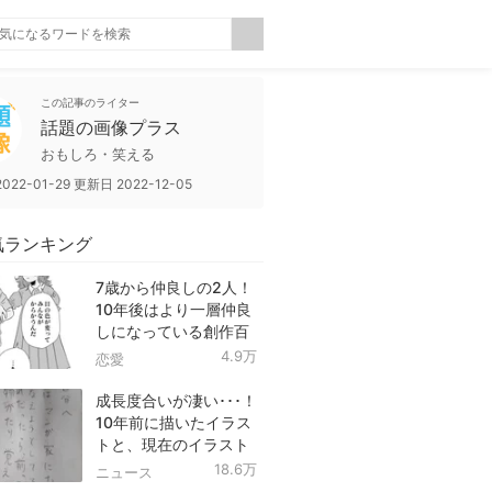
この記事のライター
話題の画像プラス
おもしろ・笑える
2022-01-29
更新日
2022-12-05
気ランキング
7歳から仲良しの2人！
10年後はより一層仲良
しになっている創作百
合！
4.9万
恋愛
成長度合いが凄い･･･！
10年前に描いたイラス
トと、現在のイラスト
を投稿したツイートが
18.6万
ニュース
話題に！