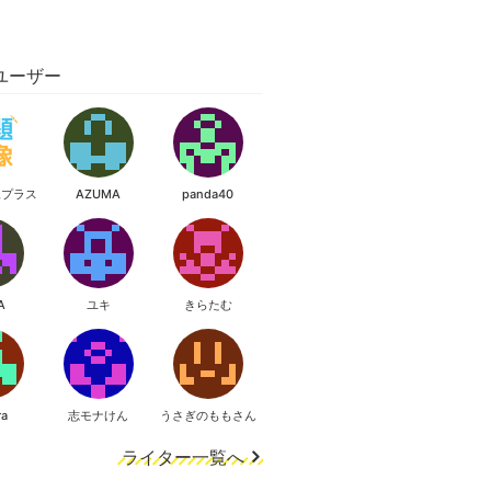
ユーザー
像プラス
AZUMA
panda40
A
ユキ
きらたむ
ra
志モナけん
うさぎのももさん
ライター一覧へ