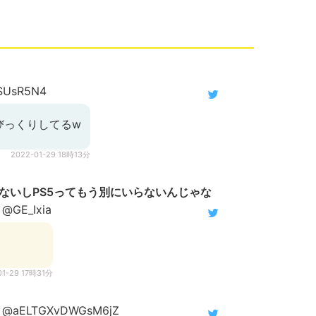
SUsR5N4
びっくりしてるw
2022-01-29 18時13分
ないしPS5ってもう別にいらないんじゃな
@GE_Ixia
」
01-29 17時31分
@aELTGXvDWGsM6jZ