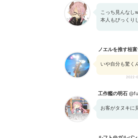
こっち見んなし
本人もびっくり
ノエルを推す桂富
いや自分も驚く
2022-
工作艦の明石
@fu
お客がタヌキに
ルフト@ガルパンおじ