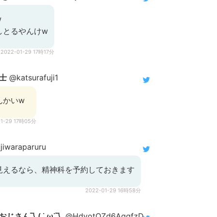
w
しとるやんけw
2022-01-29 17時17分
士
@katsurafuji1
んかいw
01-29 17時05分
jiwaraparuru
見えるなら、精神科を予約しておきます
2022-01-29 16時58分
さん乁( ˙ ω˙乁
@HdyotOZd6AggfzD