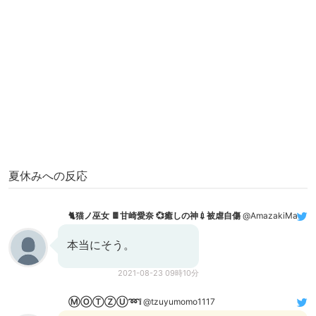
夏休みへの反応
🐈️猫ノ巫女 🍫甘崎愛奈 💞癒しの神💉被虐自傷
@AmazakiMana0731
本当にそう。
2021-08-23 09時10分
Ⓜ︎ⓄⓉⓏⓊ➿❕
@tzuyumomo1117