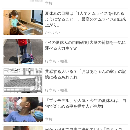
学校
夏休みの目標は「1人でオムライスを作れる
ようになること」。最高のオムライスの出来
上がり。
かわいい
小4の夏休みの自由研究!大量の荷物を一気に
運べる人力車？w
役立ち・知識
共感する人いる？「おばあちゃんの家」の記
憶に残るあれこれ
役立ち・知識
「プラモデル」が人気・今年の夏休みは、自
宅で楽しめる事を探す人が急増!
学校
何から何まで自由に決めていい「走れメロ