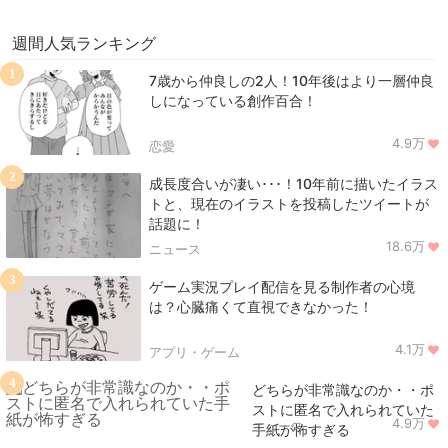
週間人気ランキング
1
7歳から仲良しの2人！10年後はより一層仲良
しになっている創作百合！
4.9万
恋愛
2
成長度合いが凄い･･･！10年前に描いたイラス
トと、現在のイラストを投稿したツイートが
話題に！
18.6万
ニュース
3
ゲーム実況プレイ配信を見る制作者の心境
は？心臓痛くて直視できなかった！
4.1万
アプリ・ゲーム
4
どちらが非常識なのか・・ポ
ストに匿名で入れられていた
4.9万
ニュース
手紙が怖すぎる