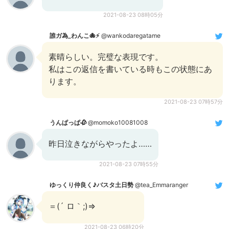
2021-08-23 08時05分
誰ガ為_わんこ🐙⚡️
@wankodaregatame
素晴らしい。完璧な表現です。
私はこの返信を書いている時もこの状態にあ
ります。
2021-08-23 07時57分
うんぱっぱ🥀
@momoko10081008
昨日泣きながらやったよ……
2021-08-23 07時55分
ゆっくり仲良く♪バスタ土日勢
@tea_Emmaranger
＝(´ ロ｀;)⇒
2021-08-23 06時20分