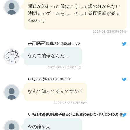
課題が終わった僕はこうして訳の分からない
時間までゲームをし、そして昼夜逆転が始ま
るのです
2021-08-23 03時05分
ᡕᠵ᠊ᡃ່࡚ࠢ࠘ ⸝່ࠡࠣ᠊߯᠆ࠣ࠘ᡁࠣ࠘᠊᠊ࠢ࠘𐡏 碧威だお
@SoxNine9
なんて的確なんだ…
2021-08-23 02時45分
G.T_S.K
@GTSK01300801
なんで知ってるんですか？
2021-08-23 02時16分
いろはす@香澄&響子総受け広め教代表(バンドリ︎&D4DJ)
@kasumi_kyouko
今の俺やん