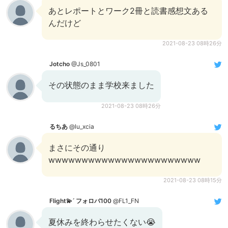
あとレポートとワーク2冊と読書感想文ある
んだけど
2021-08-23 08時26分
Jotcho
@Js_0801
その状態のまま学校来ました
2021-08-23 08時26分
るちあ
@lu_xcia
まさにその通り
wwwwwwwwwwwwwwwwwwwwwww
2021-08-23 08時15分
Flight💫 フォロバ100
@FL1_FN
夏休みを終わらせたくない😭