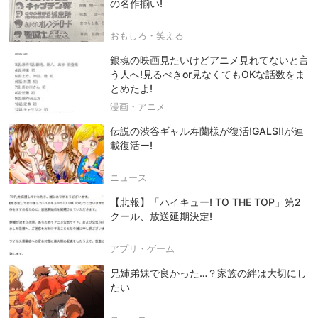
の名作揃い!
おもしろ・笑える
銀魂の映画見たいけどアニメ見れてないと言
う人へ!見るべきor見なくてもOKな話数をま
とめたよ!
漫画・アニメ
伝説の渋谷ギャル寿蘭様が復活!GALS‼︎が連
載復活ー!
ニュース
【悲報】「ハイキュー! TO THE TOP」第2
クール、放送延期決定!
アプリ・ゲーム
兄姉弟妹で良かった…？家族の絆は大切にし
たい