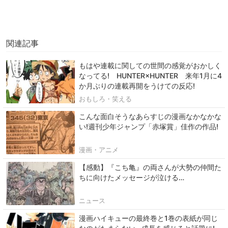
関連記事
もはや連載に関しての世間の感覚がおかしく
なってる! HUNTER×HUNTER 来年1月に4
か月ぶりの連載再開をうけての反応!
おもしろ・笑える
こんな面白そうなあらすじの漫画なかなかな
い!週刊少年ジャンプ「赤塚賞」佳作の作品!
漫画・アニメ
【感動】『こち亀』の両さんが大勢の仲間た
ちに向けたメッセージが泣ける…
ニュース
漫画ハイキューの最終巻と1巻の表紙が同じ