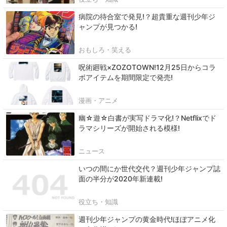
病院の待合室で発見!？超貴重な週刊少年ジ
ャンプが見つかる!
おもしろ・笑える
呪術廻戦×ZOZOTOWN!12月25日からコラ
ボアイテムを期間限定で発売!
漫画・アニメ
幽☆遊☆白書が実写ドラマ化!？Netflixでド
ラマシリーズが開始される模様!
ニュース
いつの間にか世代交代？週刊少年ジャンプ誌
面の半分が2020年新連載!
役立ち・知識
週刊少年ジャンプの黄金時代!ほぼアニメ化