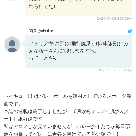
れられてた）
2020-10-06 20時29分
西瓜
@oisuika
アドリア海(烏野)の飛行艇乗り(排球部員)はみ
んな潔子さんに1度は恋をする。
ってことさ🐷
2020-10-06 20時11分
ハイキュー!！はバレーボールを題材としているスポーツ漫
画です。
本誌の連載は終了しましたが、10月からアニメ4期がスタ
ートし絶好調です。
私はアニメしか見ていませんが、バレー少年たちが毎日部
活を頑張ってバレーに青春を捧げている熱い話です！