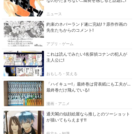
なのがたまらない…成長を感じると話題に!
ニュース
約束のネバーランド遂に完結!？原作作画の
先生たちからのコメント!
アプリ・ゲーム
これは読んでみたい!名探偵コナンの犯人が
主人公に!
おもしろ・笑える
「ハイキュー!」最終巻は背表紙にも工夫が…
最終巻だけ飛んでいる!
漫画・アニメ
通天閣の似顔絵屋なら推しとのツーショット
が描いてもらえます!!
役立ち・知識