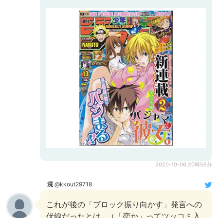
2020-10-06 20時56分
滉
@kkout29718
これが後の「ブロック振り向かす」発言への
伏線だったとは…（「恋か」ってツッコミ入