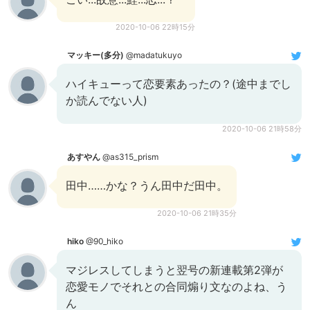
2020-10-06 22時15分
マッキー(多分)
@madatukuyo
ハイキューって恋要素あったの？(途中までし
か読んでない人)
2020-10-06 21時58分
あすやん
@as315_prism
田中……かな？うん田中だ田中。
2020-10-06 21時35分
hiko
@90_hiko
マジレスしてしまうと翌号の新連載第2弾が
恋愛モノでそれとの合同煽り文なのよね、う
ん