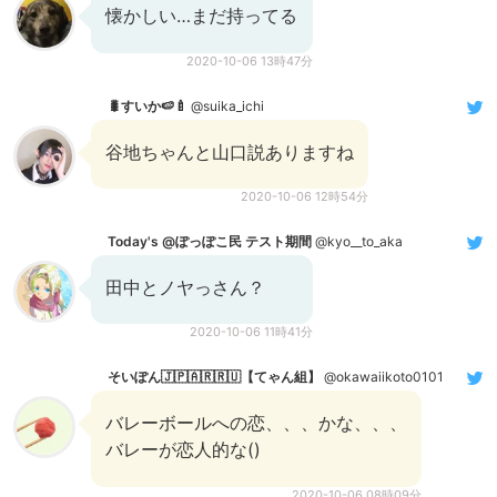
懐かしい…まだ持ってる
2020-10-06 13時47分
🐛すいか🍉🍼
@suika_ichi
谷地ちゃんと山口説ありますね
2020-10-06 12時54分
Today's @ぽっぽこ民 テスト期間
@kyo__to_aka
田中とノヤっさん？
2020-10-06 11時41分
そいぽん🇯🇵🇦🇷🇷🇺【てゃん組】
@okawaiikoto0101
バレーボールへの恋、、、かな、、、
バレーが恋人的な()
2020-10-06 08時09分