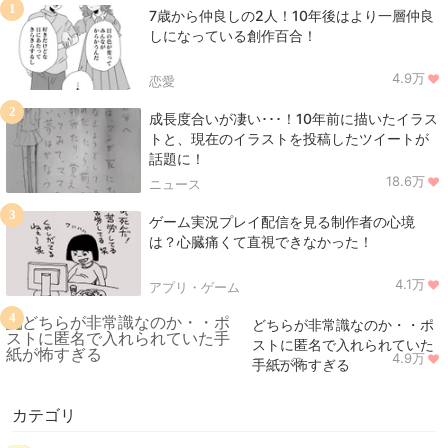
1
7歳から仲良しの2人！10年後はより一層仲良
しになっている創作百合！
4.9万
恋愛
2
成長度合いが凄い･･･！10年前に描いたイラス
トと、現在のイラストを投稿したツイートが
話題に！
18.6万
ニュース
3
ゲーム実況プレイ配信を見る制作者の心境
は？心臓痛くて直視できなかった！
4.1万
アプリ・ゲーム
4
どちらが非常識なのか・・ポ
ストに匿名で入れられていた
4.9万
ニュース
手紙が怖すぎる
カテゴリ