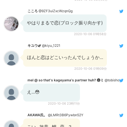
こころ
@9ZF3uiZxcWzqnQg
やはりまるで恋(ブロック振り向かす)
2020-10-06 01時58分
キユウ🌿
@kiyu_1221
ほんと恋はどこいったんでしょうか…
2020-10-06 01時09分
mel @ so that's kageyama's partner huh? 🏐ミ
@tobishouist
え...😳
2020-10-06 23時11分
AKAWA氏。
@LMRt3B6Pywbn52Y
こい...故意...鯉...恋...？