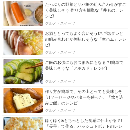
たっぷりの野菜とサバ缶の組み合わせがすご
く美味しそう!作り方も簡単な「丼もの」レ
シピ!
グルメ・スイーツ
お酒ととってもよく合いそう!ネギ塩ダレと
の組み合わせが美味しそうな「生ハム」レシ
ピ!
グルメ・スイーツ
ご飯のお供にもおつまみにもなる？!簡単で
美味しそうな「アボカド」レシピ!
グルメ・スイーツ
作り方が簡単で、その上とっても美味しそ
う!ソーセージやバターを使った、「炊き込
みご飯」のレシピ!
グルメ・スイーツ
ほくほく&もちっとした食感に仕上がる？!
「長芋」で作る、ハッシュドポテトのレシ