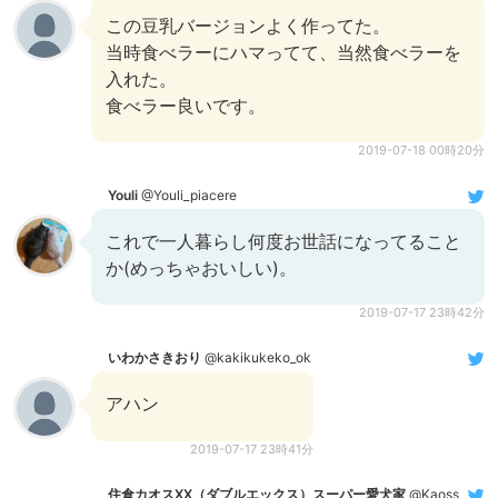
この豆乳バージョンよく作ってた。
当時食べラーにハマってて、当然食べラーを
入れた。
食べラー良いです。
2019-07-18 00時20分
Youli
@Youli_piacere
これで一人暮らし何度お世話になってること
か(めっちゃおいしい)。
2019-07-17 23時42分
いわかさきおり
@kakikukeko_ok
アハン
2019-07-17 23時41分
住倉カオスXX（ダブルエックス）スーパー愛犬家
@Kaoss