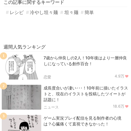
この記事に関するキーワード
レシピ
冷やし坦々麺
坦々麺
簡単
週間人気ランキング
1
7歳から仲良しの2人！10年後はより一層仲良
しになっている創作百合！
4.9万
恋愛
2
成長度合いが凄い･･･！10年前に描いたイラス
トと、現在のイラストを投稿したツイートが
話題に！
18.6万
ニュース
3
ゲーム実況プレイ配信を見る制作者の心境
は？心臓痛くて直視できなかった！