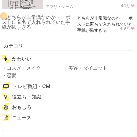
4.1万
アプリ・ゲーム
4
どちらが非常識なのか・・ポ
ストに匿名で入れられていた
4.9万
ニュース
手紙が怖すぎる
カテゴリ
かわいい
コスメ・メイク
美容・ダイエット
恋愛
テレビ番組・CM
役立ち・知識
おもしろ
ニュース