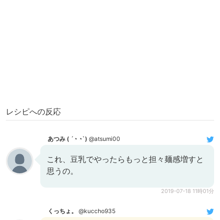
レシピへの反応
あつみ ( ´◔ ◔`)
@atsumi00
これ、豆乳でやったらもっと担々麺感増すと
思うの。
2019-07-18 11時01分
くっちょ。
@kuccho935