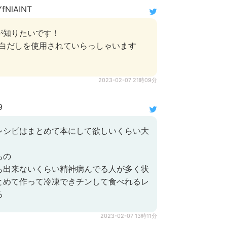
fNlAINT
が知りたいです！
gの白だしを使用されていらっしゃいます
2023-02-07 21時09分
9
レシピはまとめて本にして欲しいくらい大
もの
も出来ないくらい精神病んでる人が多く状
とめて作って冷凍できチンして食べれるレ
る
2023-02-07 13時11分