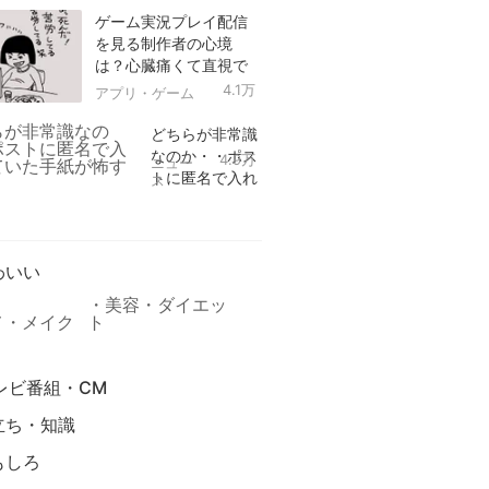
ゲーム実況プレイ配信
を見る制作者の心境
は？心臓痛くて直視で
きなかった！
4.1万
アプリ・ゲーム
どちらが非常識
なのか・・ポス
4.9万
ニュー
トに匿名で入れ
ス
られていた手紙
リ
が怖すぎる
わいい
美容・ダイエッ
メ・メイク
ト
レビ番組・CM
立ち・知識
もしろ