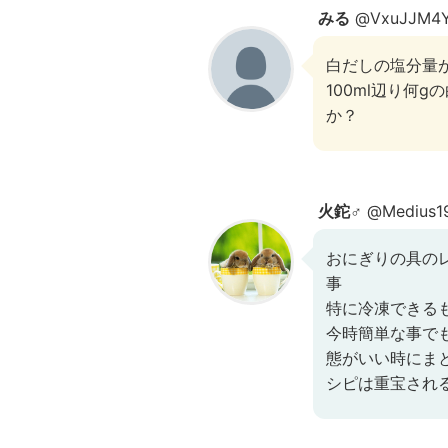
みる
@VxuJJM4Y
白だしの塩分量
100ml辺り何
か？
火鉈♂
@Medius1
おにぎりの具の
事
特に冷凍できる
今時簡単な事で
態がいい時にま
シピは重宝され