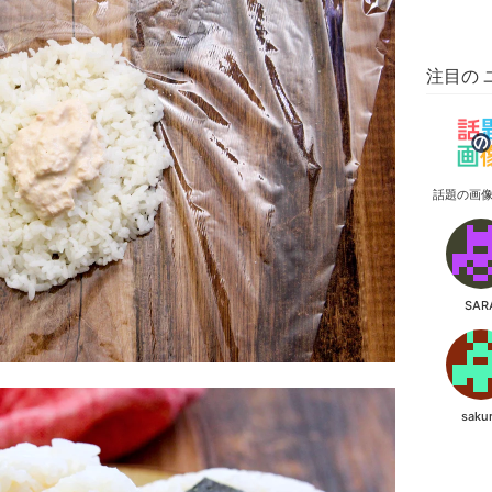
注目の 
話題の画
SAR
saku