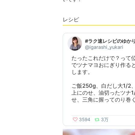
レシピ
#ラク速レシピのゆかりto
@igarashi_yukari
たったこれだけで？って
でツナマヨおにぎり作る
します。
ご飯250g、白だし大1/
上にのせ、油切ったツナ1/
せ、三角に握ってのり巻
3594
3万