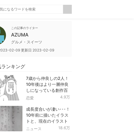
この記事のライター
AZUMA
グルメ・スイーツ
2023-02-09
更新日
2023-02-09
気ランキング
7歳から仲良しの2人！
10年後はより一層仲良
しになっている創作百
合！
4.9万
恋愛
成長度合いが凄い･･･！
10年前に描いたイラス
トと、現在のイラスト
を投稿したツイートが
18.6万
ニュース
話題に！