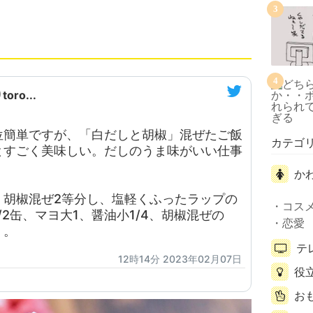
3
4
ro...
位簡単ですが、「白だしと胡椒」混ぜたご飯
カテゴ
とすごく美味しい。だしのうま味がいい仕事
か
2、胡椒混ぜ2等分し、塩軽くふったラップの
コス
2缶、マヨ大1、醤油小1/4、胡椒混ぜの
恋愛
く。
テ
12時14分 2023年02月07日
役
お