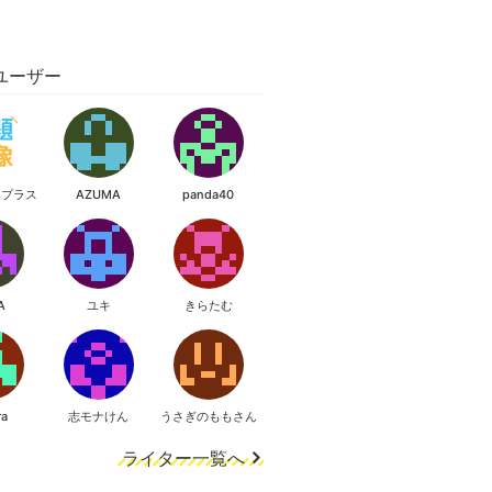
ユーザー
像プラス
AZUMA
panda40
A
ユキ
きらたむ
ra
志モナけん
うさぎのももさん
ライター一覧へ