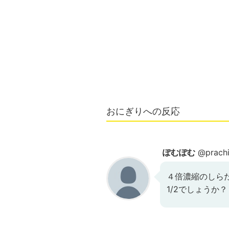
おにぎりへの反応
ぽむぽむ
@prach
４倍濃縮のしら
1/2でしょうか？