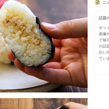
ニ
話題
今ツ
画像
で毎
の話
白い
てい