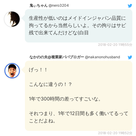
鬼ぃちゃん
@nero3204
生産性が低いのはメイドインジャパン品質に
拘ってるから当然らしいよ。その拘りはサビ
残で出来てんだけどな(白目
2018-02-20 11時55分
なかのの夫@複業家パパブロガー
@nakanonohusband
げっ！！
こんなに違うの！？
1年で300時間の差ってすごいな。
それつまり、1年で12日間も多く働いてるって
ことだよね。
2018-02-20 11時52分