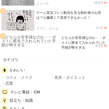
18.6万
ニュース
3
ゲーム実況プレイ配信を見る制作者の心境
は？心臓痛くて直視できなかった！
4.1万
アプリ・ゲーム
4
どちらが非常識なのか・・ポ
ストに匿名で入れられていた
4.9万
ニュース
手紙が怖すぎる
カテゴリ
かわいい
コスメ・メイク
美容・ダイエット
恋愛
テレビ番組・CM
役立ち・知識
おもしろ