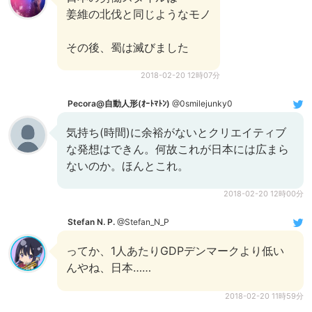
姜維の北伐と同じようなモノ
その後、蜀は滅びました
2018-02-20 12時07分
Pecora@自動人形(ｵｰﾄﾏﾄﾝ)
@0smilejunky0
気持ち(時間)に余裕がないとクリエイティブ
な発想はできん。何故これが日本には広まら
ないのか。ほんとこれ。
2018-02-20 12時00分
Stefan N. P.
@Stefan_N_P
ってか、1人あたりGDPデンマークより低い
んやね、日本……
2018-02-20 11時59分