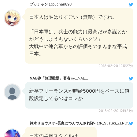
プッチャン
@puchan893
日本人はやはりすごい（無能）ですわ。
「日本軍は、兵士の能力は最高だが参謀とか
がどうしようもないくらいクソ」
大戦中の連合軍からの評価そのまんまな平成
日本。
2018-02-20 12時27分
NAE@「無理難題」著者
@__NAE__
新卒フリーランスが時給5000円をベースに値
段設定してるのはコレか
2018-02-20 12時21分
鈴木リョウスケ-長良につんつんされ隊-
@R_Suzuki_ZERO52
日本の労働スタイルは