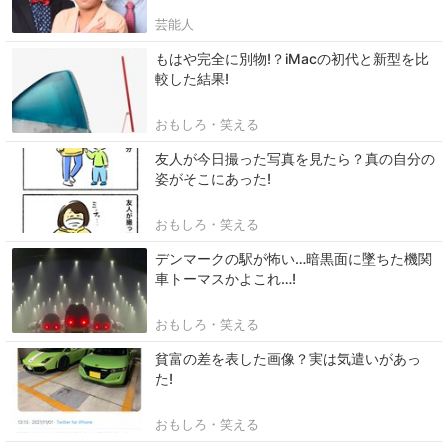
芸能人
もはや完全に別物!？iMacの初代と新型を比
較した結果!
おもしろ・笑える
友人が今日撮った写真を見たら？真の自分の
姿がそこにあった!
おもしろ・笑える
デンマークの駅が怖い…暗黒面に墜ちた機関
車トーマスかよこれ…!
おもしろ・笑える
貧富の差を表した画像？実は気遣いがあっ
た!
おもしろ・笑える