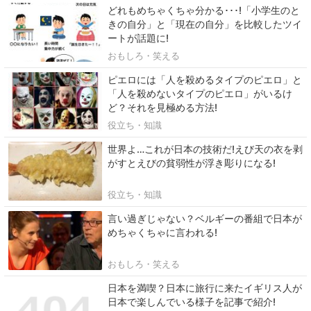
どれもめちゃくちゃ分かる･･･!「小学生のと
きの自分」と「現在の自分」を比較したツイ
ートが話題に!
おもしろ・笑える
ピエロには「人を殺めるタイプのピエロ」と
「人を殺めないタイプのピエロ」がいるけ
ど？それを見極める方法!
役立ち・知識
世界よ…これが日本の技術だ!えび天の衣を剥
がすとえびの貧弱性が浮き彫りになる!
役立ち・知識
言い過ぎじゃない？ベルギーの番組で日本が
めちゃくちゃに言われる!
おもしろ・笑える
日本を満喫？日本に旅行に来たイギリス人が
日本で楽しんでいる様子を記事で紹介!