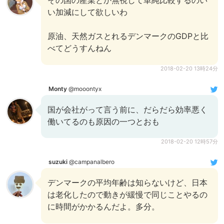
その国の産業とか無視して単純比較するのい
い加減にして欲しいわ
原油、天然ガスとれるデンマークのGDPと比
べてどうすんねん
2018-02-20 13時24分
Monty
@mooontyx
国が会社がって言う前に、だらだら効率悪く
働いてるのも原因の一つとおも
2018-02-20 12時57分
suzuki
@campanalbero
デンマークの平均年齢は知らないけど、日本
は老化したので動きが緩慢で同じことやるの
に時間がかかるんだよ。多分。