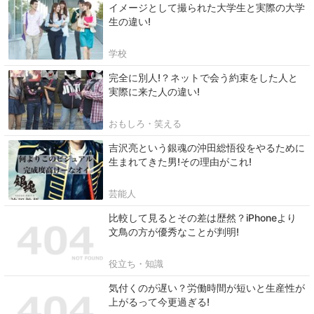
イメージとして撮られた大学生と実際の大学
生の違い!
学校
完全に別人!？ネットで会う約束をした人と
実際に来た人の違い!
おもしろ・笑える
吉沢亮という銀魂の沖田総悟役をやるために
生まれてきた男!その理由がこれ!
芸能人
比較して見るとその差は歴然？iPhoneより
文鳥の方が優秀なことが判明!
役立ち・知識
気付くのが遅い？労働時間が短いと生産性が
上がるって今更過ぎる!