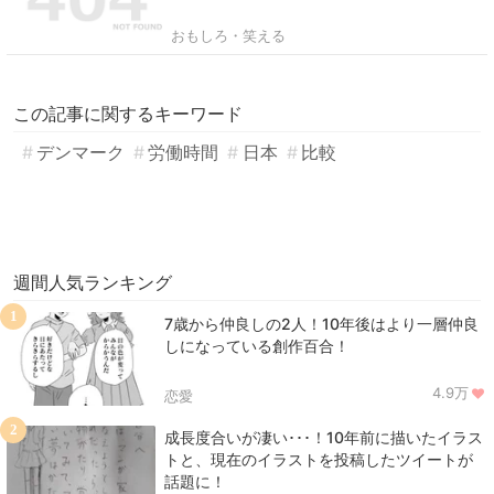
おもしろ・笑える
この記事に関するキーワード
デンマーク
労働時間
日本
比較
週間人気ランキング
1
7歳から仲良しの2人！10年後はより一層仲良
しになっている創作百合！
4.9万
恋愛
2
成長度合いが凄い･･･！10年前に描いたイラス
トと、現在のイラストを投稿したツイートが
話題に！