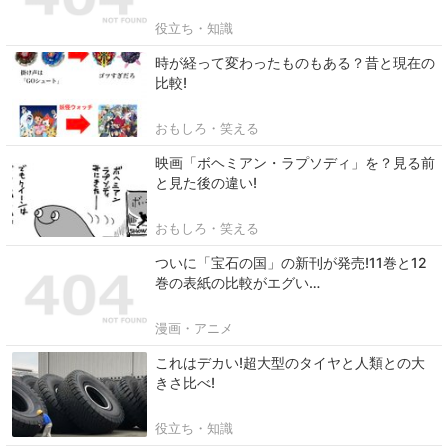
役立ち・知識
時が経って変わったものもある？昔と現在の
比較!
おもしろ・笑える
映画「ボヘミアン・ラプソディ」を？見る前
と見た後の違い!
おもしろ・笑える
ついに「宝石の国」の新刊が発売!11巻と12
巻の表紙の比較がエグい…
漫画・アニメ
これはデカい!超大型のタイヤと人類との大
きさ比べ!
役立ち・知識