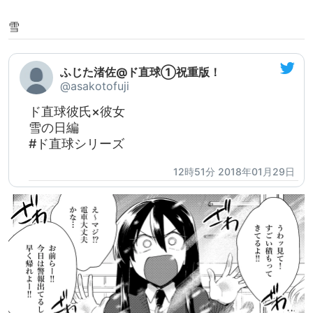
雪
ふじた渚佐@ド直球①祝重版！
@asakotofuji
ド直球彼氏×彼女
雪の日編
#ド直球シリーズ
12時51分 2018年01月29日