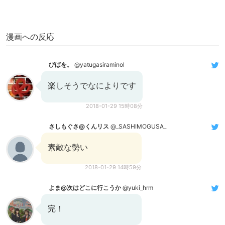
漫画への反応
びばを。
@yatugasiraminol
楽しそうでなによりです
2018-01-29 15時08分
さしもぐさ@くんリス
@_SASHIMOGUSA_
素敵な勢い
2018-01-29 14時59分
よま@次はどこに行こうか
@yuki_hrm
完！