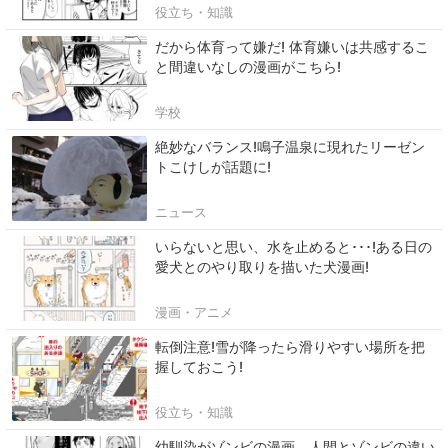
役立ち・知識
だから体育って嫌だ! 体育嫌いは共感するこ
と間違いなしの漫画がこちら!
学校
絶妙なバランス!鳴子温泉に現れたリーゼン
トこけしが話題に!
ニュース
いらないと思い、水を止めると･･･!ある日の
愛犬とのやり取りを描いた犬漫画!
漫画・アニメ
転倒注意!雪が降ったら滑りやすい場所を把
握しておこう!
役立ち・知識
幼馴染がゾンビの漫画。人間とゾンビの違い