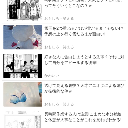
ってそういうとこなの？ｗ
おもしろ・笑える
雪玉を2つ重ねるだけが雪だるまじゃない!？
予想の上を行く雪だるまが面白い!
おもしろ・笑える
好きな人に告白しようとする先輩？それに対
して自分をアピールする後輩!
かわいい
透けて見える裏技？天才アニオタによる遊び
が技術的な件ｗ
おもしろ・笑える
長時間作業する人は注意!こまめな水分補給
と休憩が大事なことがこれを見ればわかる!