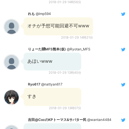
2018-01-29 14時56分
れも
@lmp594
オチが予想可能回避不可www
2018-01-29 14時21分
りょーた🔜MFS熊本(仮)
@Ryotan_MFS
あほいwww
2018-01-29 13時40分
Ryo617
@nattyan617
すき
2018-01-29 13時07分
吉田@CocのKPトーマス&サバター民
@wantan4484