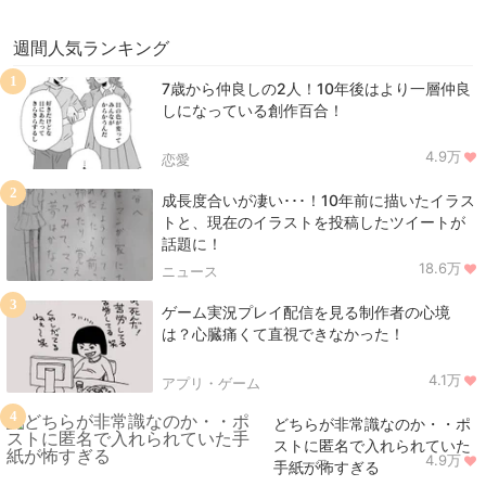
週間人気ランキング
1
7歳から仲良しの2人！10年後はより一層仲良
しになっている創作百合！
4.9万
恋愛
2
成長度合いが凄い･･･！10年前に描いたイラス
トと、現在のイラストを投稿したツイートが
話題に！
18.6万
ニュース
3
ゲーム実況プレイ配信を見る制作者の心境
は？心臓痛くて直視できなかった！
4.1万
アプリ・ゲーム
4
どちらが非常識なのか・・ポ
ストに匿名で入れられていた
4.9万
ニュース
手紙が怖すぎる