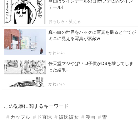
今日はツインテールの日!ポプテピ的ツイン
テール!
おもしろ・笑える
真っ白の世界をバックに写真を撮ると全てが
ミニに見える写真が素敵w
かわいい
任天堂マジやばい…!子供がDSを壊してしま
った結果…
かわいい
この記事に関するキーワード
カップル
ド直球
彼氏彼女
漫画
雪