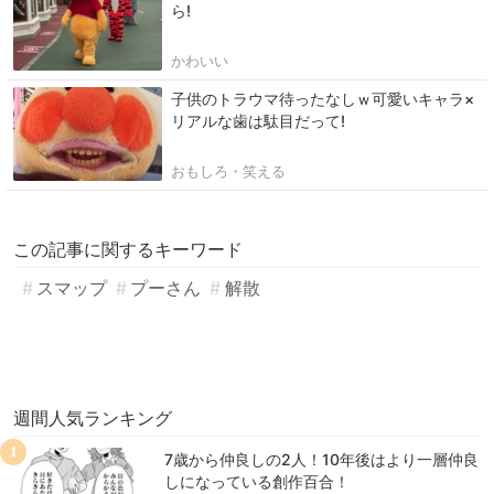
ら!
かわいい
子供のトラウマ待ったなしｗ可愛いキャラ×
リアルな歯は駄目だって!
おもしろ・笑える
この記事に関するキーワード
スマップ
プーさん
解散
週間人気ランキング
1
7歳から仲良しの2人！10年後はより一層仲良
しになっている創作百合！