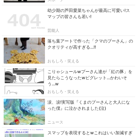
幼少期の芦田愛菜ちゃんが最高に可愛い!ス
マップの皆さんも若い!
芸能人
落ち葉アートで作った「クマのプーさん」の
クオリティが高すぎる…!!
おもしろ・笑える
こりゃシュールwプーさん達が「紅の豚」を
見たらこうなったwピグレット…かわいそ
う…w
おもしろ・笑える
涙、涙!実写版『くまのプーさんと大人にな
った僕』に泣かされました(泣)
ニュース
スマップを表現するとwこれはいい加減すぎ