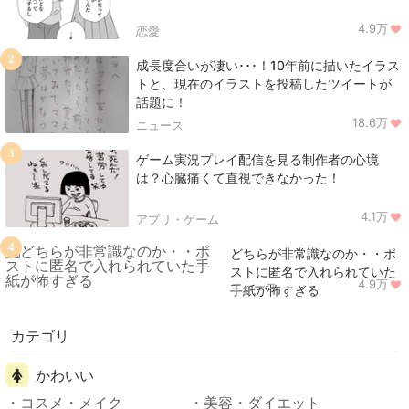
4.9万
恋愛
2
成長度合いが凄い･･･！10年前に描いたイラス
トと、現在のイラストを投稿したツイートが
話題に！
18.6万
ニュース
3
ゲーム実況プレイ配信を見る制作者の心境
は？心臓痛くて直視できなかった！
4.1万
アプリ・ゲーム
4
どちらが非常識なのか・・ポ
ストに匿名で入れられていた
4.9万
ニュース
手紙が怖すぎる
カテゴリ
かわいい
コスメ・メイク
美容・ダイエット