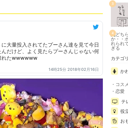
3
4
うに大量投入されてたプーさん達を見て今日
たんだけど、よく見たらプーさんじゃない何
れたwwwwww
カテゴ
14時25分 2018年02月16日
か
コス
恋愛
テ
役
お