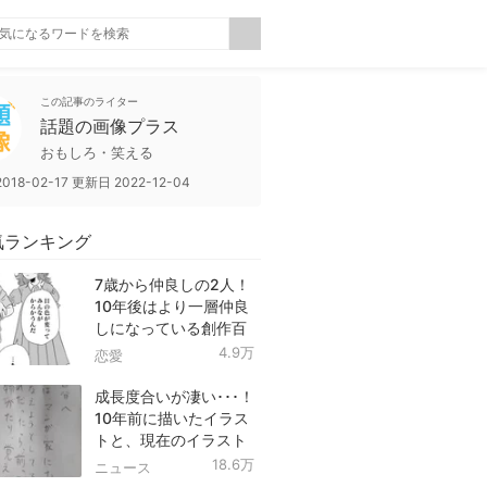
この記事のライター
話題の画像プラス
おもしろ・笑える
2018-02-17
更新日
2022-12-04
気ランキング
7歳から仲良しの2人！
10年後はより一層仲良
しになっている創作百
合！
4.9万
恋愛
成長度合いが凄い･･･！
10年前に描いたイラス
トと、現在のイラスト
を投稿したツイートが
18.6万
ニュース
話題に！