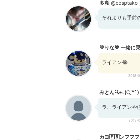
多湖
@cosptako
それよりも手前の
💚りな💙 一緒
ライアン😂
2018-
みとん🔍⋆⸜(ू˙꒳​˙
ラ、ライアンや(
2018-
カヨ🇫🇷ンフフ