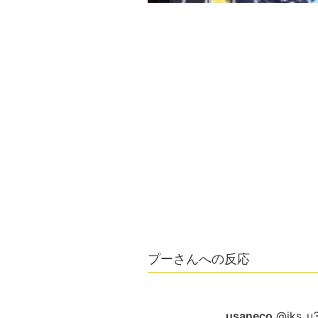
プーさんへの反応
usaneco
@jks_u