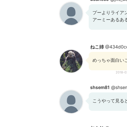
プーよりライア
アーミーあるあ
ねこ姉
@434d0cd
めっちゃ面白い
2018-
shsem81
@shse
こうやって見る