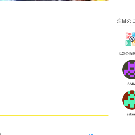
注目の 
話題の画
SAR
saku
3