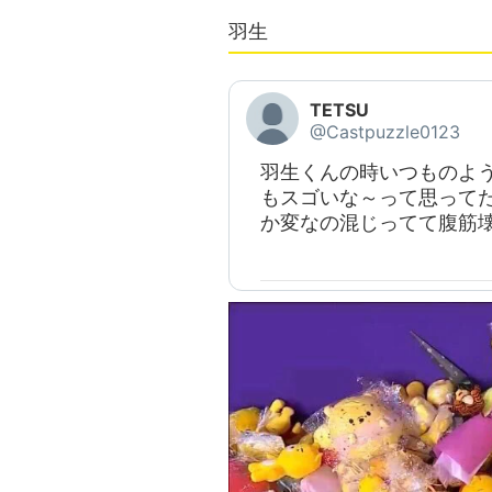
羽生
TETSU
@Castpuzzle0123
羽生くんの時いつものよ
もスゴいな～って思って
か変なの混じってて腹筋壊