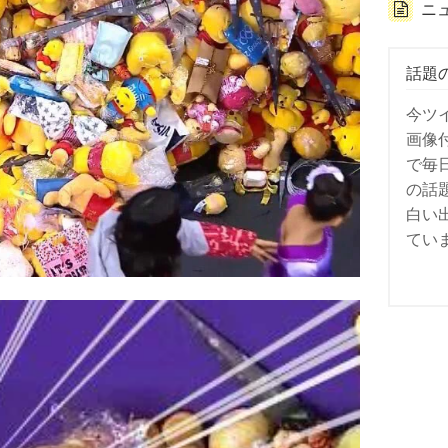
ニ
話題
今ツ
画像
で毎
の話
白い
てい