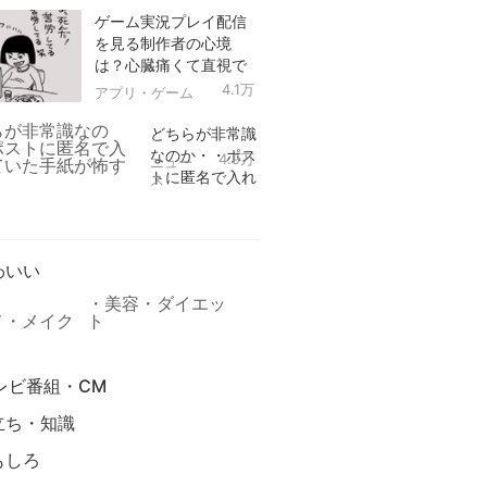
ゲーム実況プレイ配信
を見る制作者の心境
は？心臓痛くて直視で
きなかった！
4.1万
アプリ・ゲーム
どちらが非常識
なのか・・ポス
4.9万
ニュー
トに匿名で入れ
ス
られていた手紙
リ
が怖すぎる
わいい
美容・ダイエッ
メ・メイク
ト
レビ番組・CM
立ち・知識
もしろ