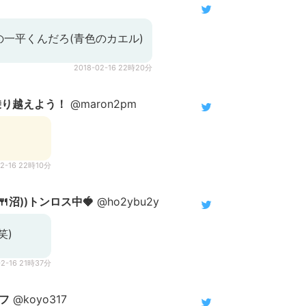
一平くんだろ(青色のカエル)
2018-02-16 22時20分
に乗り越えよう！
@maron2pm
02-16 22時10分
 )🍴沼))トンロス中🍓
@ho2ybu2y
笑)
02-16 21時37分
フフ
@koyo317