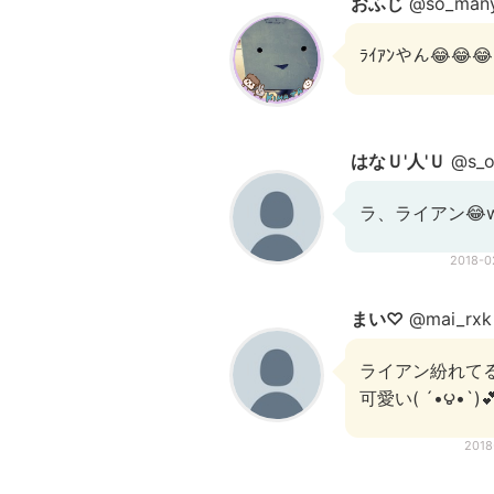
おふじ
@so_many
ﾗｲｱﾝやん😂
はなＵ'人'Ｕ
@s_o
ラ、ライアン😂
2018-
まい♡
@mai_rxk
ライアン紛れてる
可愛い( ´•౪•`)
2018