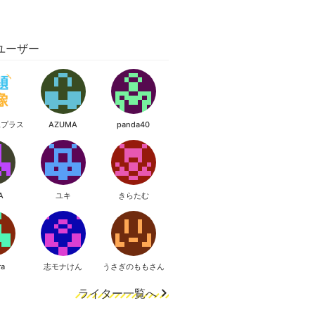
ユーザー
像プラス
AZUMA
panda40
A
ユキ
きらたむ
ra
志モナけん
うさぎのももさん
ライター一覧へ