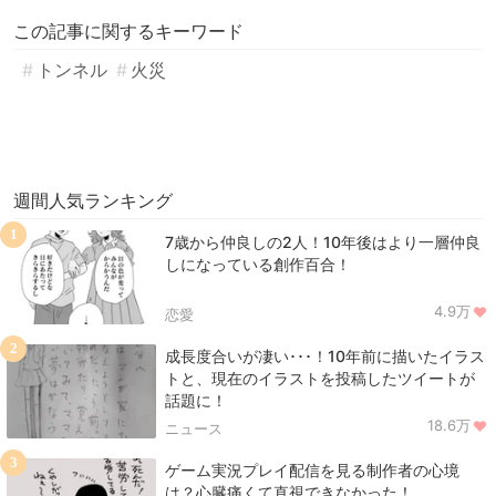
この記事に関するキーワード
トンネル
火災
週間人気ランキング
1
7歳から仲良しの2人！10年後はより一層仲良
しになっている創作百合！
4.9万
恋愛
2
成長度合いが凄い･･･！10年前に描いたイラス
トと、現在のイラストを投稿したツイートが
話題に！
18.6万
ニュース
3
ゲーム実況プレイ配信を見る制作者の心境
は？心臓痛くて直視できなかった！