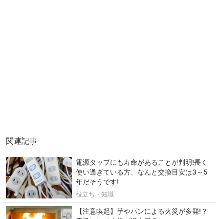
関連記事
電源タップにも寿命があることが判明!長く
使い過ぎている方、なんと交換目安は3～5
年だそうです!
役立ち・知識
【注意喚起】芋やパンによる火災が多発!？