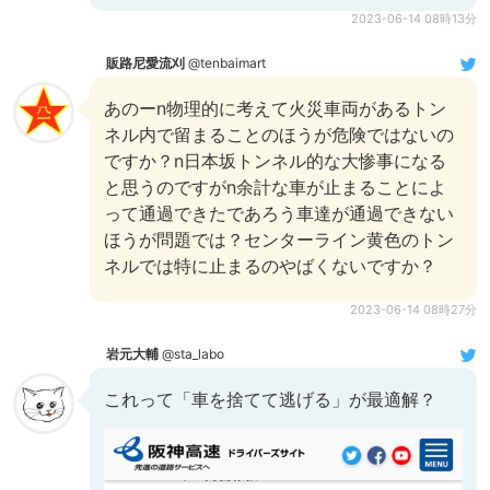
2023-06-14 08時13分
販路尼愛流刈
@tenbaimart
あのーn物理的に考えて火災車両があるトン
ネル内で留まることのほうが危険ではないの
ですか？n日本坂トンネル的な大惨事になる
と思うのですがn余計な車が止まることによ
って通過できたであろう車達が通過できない
ほうが問題では？センターライン黄色のトン
ネルでは特に止まるのやばくないですか？
2023-06-14 08時27分
岩元大輔
@sta_labo
これって「車を捨てて逃げる」が最適解？