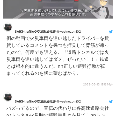
SAIKI-traffic＠交通政経批評
@westnozomi02
例の動画で火災車両を追い越したドライバーを賞
賛しているコメントを幾つも拝見して背筋が凍っ
たので、何度でも訴える。「道路トンネルでは火
災車両を追い越してはダメ、ぜったい！！」鉄道
とは根本的に違うんだ。nn正しい避難行動が拡
まってくれるのを切に望むばかり。
2023-06-13 18時44分
SAIKI-traffic＠交通政経批評
@westnozomi02
バズってるので、宣伝の代わりに各高速道路会社
のトンネル火災時の避難手引きを見て！nnトン