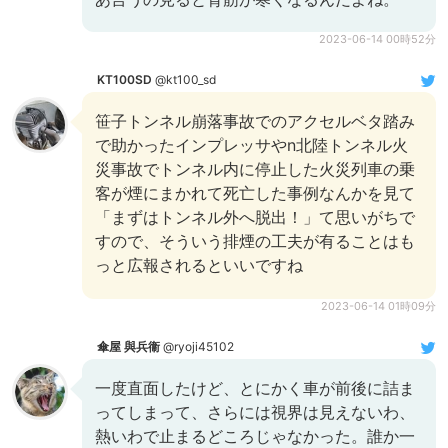
2023-06-14 00時52分
KT100SD
@kt100_sd
笹子トンネル崩落事故でのアクセルベタ踏み
で助かったインプレッサやn北陸トンネル火
災事故でトンネル内に停止した火災列車の乗
客が煙にまかれて死亡した事例なんかを見て
「まずはトンネル外へ脱出！」て思いがちで
すので、そういう排煙の工夫が有ることはも
っと広報されるといいですね
2023-06-14 01時09分
傘屋 與兵衞
@ryoji45102
一度直面したけど、とにかく車が前後に詰ま
ってしまって、さらには視界は見えないわ、
熱いわで止まるどころじゃなかった。誰か一