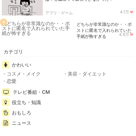
4.1万
アプリ・ゲーム
4
どちらが非常識なのか・・ポ
ストに匿名で入れられていた
4.9万
ニュース
手紙が怖すぎる
カテゴリ
かわいい
コスメ・メイク
美容・ダイエット
恋愛
テレビ番組・CM
役立ち・知識
おもしろ
ニュース