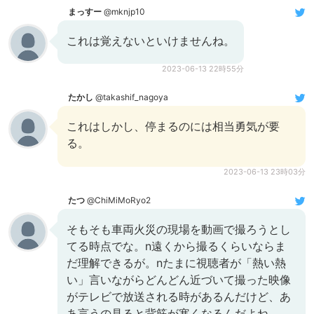
まっすー
@mknjp10
これは覚えないといけませんね。
2023-06-13 22時55分
たかし
@takashif_nagoya
これはしかし、停まるのには相当勇気が要
る。
2023-06-13 23時03分
たつ
@ChiMiMoRyo2
そもそも車両火災の現場を動画で撮ろうとし
てる時点でな。n遠くから撮るくらいならま
だ理解できるが。nたまに視聴者が「熱い熱
い」言いながらどんどん近づいて撮った映像
がテレビで放送される時があるんだけど、あ
あ言うの見ると背筋が寒くなるんだよね。