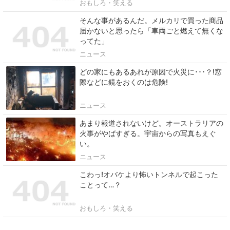
おもしろ・笑える
そんな事があるんだ。メルカリで買った商品
届かないと思ったら「車両ごと燃えて無くな
ってた」
ニュース
どの家にもあるあれが原因で火災に･･･？!窓
際などに鏡をおくのは危険!
ニュース
あまり報道されないけど。オーストラリアの
火事がやばすぎる。宇宙からの写真もえぐ
い。
ニュース
こわっ!オバケより怖いトンネルで起こった
ことって…？
おもしろ・笑える