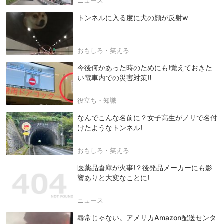
ニュース
トンネルに入る度に犬の顔が反射w
おもしろ・笑える
今後何かあった時のためにも!覚えておきた
い電車内での災害対策‼
役立ち・知識
なんでこんな名前に？女子高生がノリで名付
けたようなトンネル!
おもしろ・笑える
医薬品倉庫が火事!？後発品メーカーにも影
響ありと大変なことに!
ニュース
尋常じゃない。アメリカAmazon配送センタ