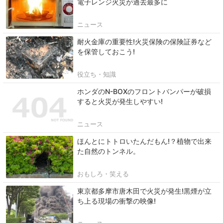
電子レンジ火災が過去最多に
ニュース
耐火金庫の重要性!火災保険の保険証券など
を保管しておこう!
役立ち・知識
ホンダのN-BOXのフロントバンパーが破損
すると火災が発生しやすい!
ニュース
ほんとにトトロいたんだもん!？植物で出来
た自然のトンネル。
おもしろ・笑える
東京都多摩市唐木田で火災が発生!黒煙が立
ち上る現場の衝撃の映像!