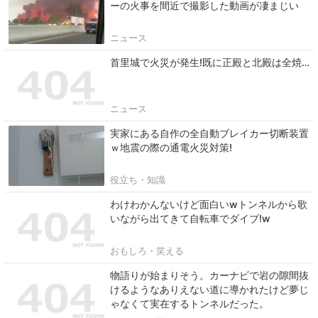
ーの火事を間近で撮影した動画が凄まじい
ニュース
首里城で火災が発生!既に正殿と北殿は全焼…
ニュース
実家にある自作の全自動ブレイカー切断装置
ｗ地震の際の通電火災対策!
役立ち・知識
わけわかんないけど面白いwトンネルから歌
いながら出てきて自転車でダイブ!w
おもしろ・笑える
物語りが始まりそう。カーナビで岩の隙間抜
けるようなありえない道に導かれたけど夢じ
ゃなくて実在するトンネルだった。