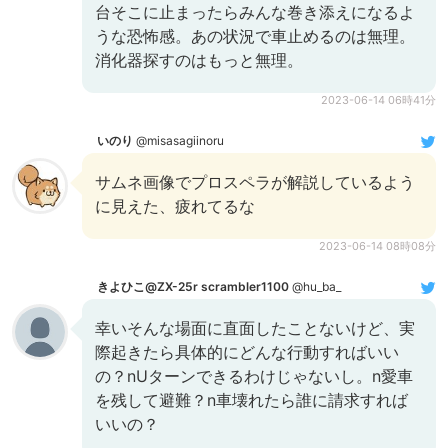
台そこに止まったらみんな巻き添えになるよ
うな恐怖感。あの状況で車止めるのは無理。
消化器探すのはもっと無理。
2023-06-14 06時41分
いのり
@misasagiinoru
サムネ画像でプロスペラが解説しているよう
に見えた、疲れてるな
2023-06-14 08時08分
きよひこ@ZX-25r scrambler1100
@hu_ba_
幸いそんな場面に直面したことないけど、実
際起きたら具体的にどんな行動すればいい
の？nUターンできるわけじゃないし。n愛車
を残して避難？n車壊れたら誰に請求すれば
いいの？