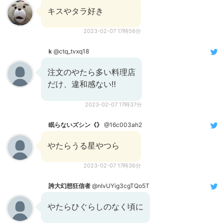
キスやタラ好き
2023-02-07 17時56分
k
@ctq_tvxq18
注文のやたら多い料理店
だけ、違和感ない‼️
2023-02-07 17時37分
眠らないズシン《》
@16c003ah2
やたらうる星やつら
2023-02-07 17時36分
誇大幻想狂信者
@nIvUYig3cgTQo5T
やたらひぐらしのなく頃に