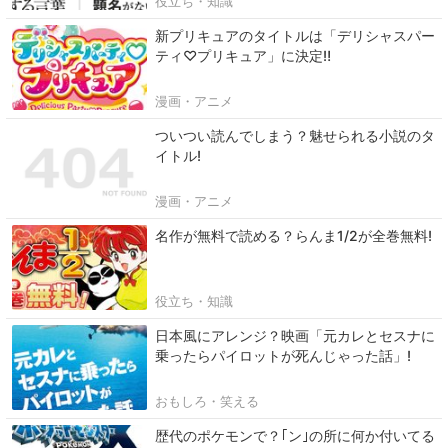
役立ち・知識
新プリキュアのタイトルは「デリシャスパー
ティ♡プリキュア」に決定‼
漫画・アニメ
ついつい読んでしまう？魅せられる小説のタ
イトル!
漫画・アニメ
名作が無料で読める？らんま1/2が全巻無料!
役立ち・知識
日本風にアレンジ？映画「元カレとセスナに
乗ったらパイロットが死んじゃった話」!
おもしろ・笑える
歴代のポケモンで？｢ン｣の所に何か付いてる