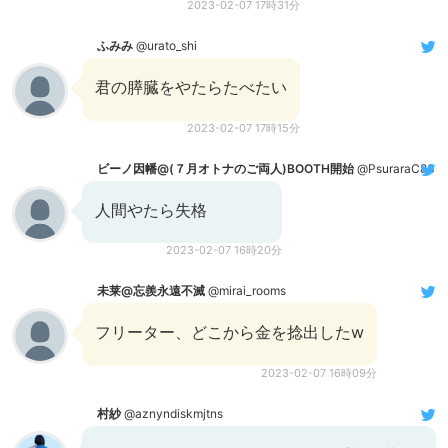
2023-02-07 17時31分
ふみみ
@urato_shi
君の膵臓をやたらたべたい
2023-02-07 17時15分
ビーノ因幡@(７月オトナのご両人)BOOTH開始
@PsuraraC83
人間やたら失格
2023-02-07 16時20分
未莱@忘羨永遠不滅
@mirai_rooms
フリーター、どこから金を捻出したw
2023-02-07 16時09分
村紗
@aznyndiskmjtns