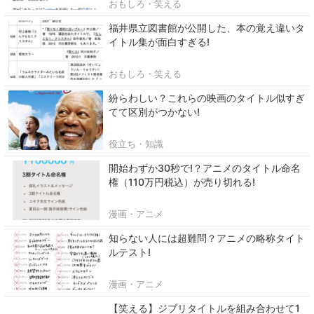
おもしろ・笑える
福井県立図書館が公開した、本の覚え違いタ
イトル集が面白すぎる!
おもしろ・笑える
紛らわしい？これらの映画のタイトル似すぎ
てて区別がつかない!
役立ち・知識
開始わずか30秒で!？アニメのタイトル命名
権（110万円税込）が売り切れる!
漫画・アニメ
知らない人には超難問？アニメの略称タイト
ルテスト!
漫画・アニメ
【笑える】ジブリタイトルを組み合わせて1