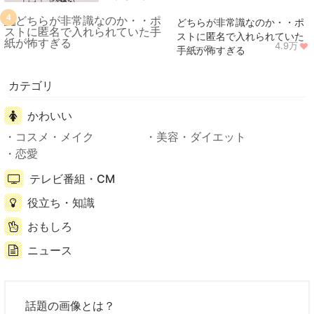
4
どちらが非常識なのか・・ポ
ストに匿名で入れられていた
4.9万
ニュース
手紙が怖すぎる
カテゴリ
かわいい
コスメ・メイク
美容・ダイエット
恋愛
テレビ番組・CM
役立ち・知識
おもしろ
ニュース
話題の画像とは？