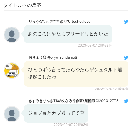
タイトルへの反応
りゅう✩°｡⋆⸜(*˙꒳˙*
@RYU_touhoulove
あのころはやたらフリードリヒがいた
2023-02-07 21時38分
おりょう😉
@oryo_zundamoti
ひとつずつ言ってたらやたらゲシュタルト崩
壊起こしたわ
2023-02-07 21時10分
きすみきりん@TS幼女なろう作家/魔術師
@2000127TS
ジョジョとカブ被ってて草
2023-02-07 20時03分