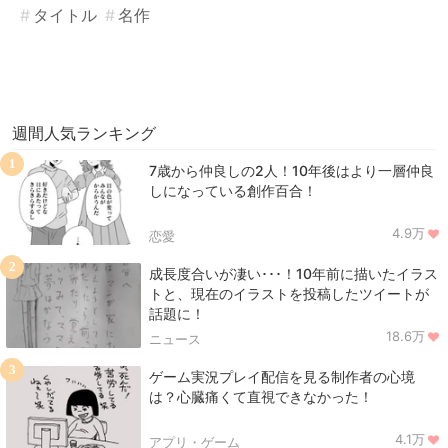
タイトル
名作
週間人気ランキング
1
7歳から仲良しの2人！10年後はより一層仲良
しになっている創作百合！
4.9万
恋愛
2
成長度合いが凄い･･･！10年前に描いたイラス
トと、現在のイラストを投稿したツイートが
話題に！
18.6万
ニュース
3
ゲーム実況プレイ配信を見る制作者の心境
は？心臓痛くて直視できなかった！
4.1万
アプリ・ゲーム