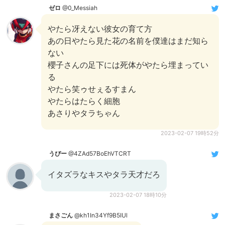
ゼロ
@0_Messiah
やたら冴えない彼女の育て方
あの日やたら見た花の名前を僕達はまだ知ら
ない
櫻子さんの足下には死体がやたら埋まってい
る
やたら笑ゥせぇるすまん
やたらはたらく細胞
あさりやタラちゃん
2023-02-07 19時52分
うぴー
@4ZAd57BoEhVTCRT
イタズラなキスやタラ天才だろ
2023-02-07 18時10分
まさごん
@kh1In34Yf9B5IUl