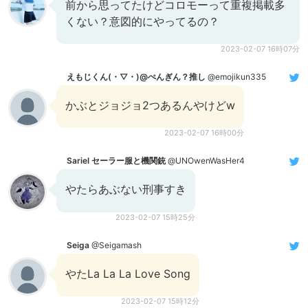
前から思ってたけどコロモーって重複掲載多
くない？意図的にやってるの？
2023-02-07 16時07分
えもじくん(・▽・)@ぺんぎん？推し
@emojikun335
かぶとジョジョ2つあるんやけどw
2023-02-07 16時00分
Sariel セーラー服と機関銃
@UNOwenWasHer4
やたらあぶない刑事すき
2023-02-07 15時25分
Seiga
@Seigamash
やたLa La La Love Song
2023-02-07 15時12分