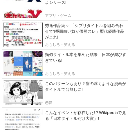
よシリーズ!
アプリ・ゲーム
秀逸作品続々!「シブリタイトルを組み合わ
せて1番面白い奴が優勝スレ」歴代優勝作品
がこれ!
おもしろ・笑える
類似タイトル本を集めた結果、日本が滅びす
ぎている!
おもしろ・笑える
このパターンもあり？歯の浮くような漫画が
タイトルで台無しに!
恋愛
こんなイベントが存在した!？Wikipediaで見
る「日本タイトルだけ大賞」!