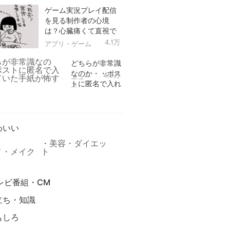
ゲーム実況プレイ配信
を見る制作者の心境
は？心臓痛くて直視で
きなかった！
4.1万
アプリ・ゲーム
どちらが非常識
なのか・・ポス
4.9万
ニュー
トに匿名で入れ
ス
られていた手紙
リ
が怖すぎる
わいい
美容・ダイエッ
メ・メイク
ト
レビ番組・CM
立ち・知識
もしろ