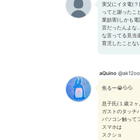
実父にイタ電(
ってと謝ったこと
業妨害)しかも
言だったんよな
な言ってる見当
育児したことな
aQuino
@ak12oo
焦るー😭💦💦
息子氏(１歳２ヶ
ガストのタッチパ
パソコン触ってプ
スマホは
スクショ