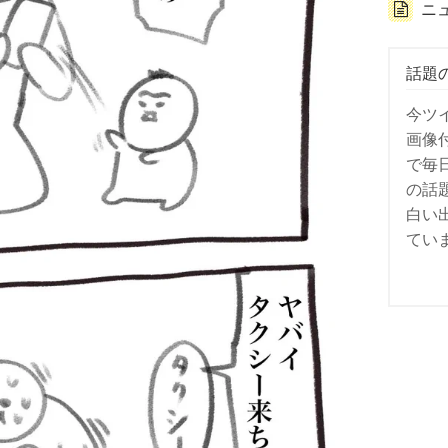
ニ
話題
今ツ
画像
で毎
の話
白い
てい