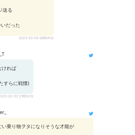
ージ送る
かいだった
2023-02-04 08時41分
_T
なければ
たすらに戦慄)
2023-02-03 21時52分
er_
ごい乗り物ヲタになりそうな才能が