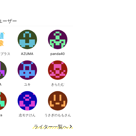
ユーザー
像プラス
AZUMA
panda40
A
ユキ
きらたむ
ra
志モナけん
うさぎのももさん
ライター一覧へ