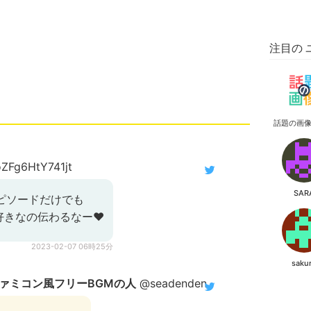
注目の 
話題の画
Fg6HtY741jt
SAR
ピソードだけでも
きなの伝わるなー❤️
2023-02-07 06時25分
saku
ファミコン風フリーBGMの人
@seadenden