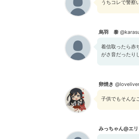
うちコレで警察い
烏羽 泰
@karas
着信取ったら赤
がさ音だったり
卵焼き
@loveliv
子供でもそんな
みっちゃん@エリ