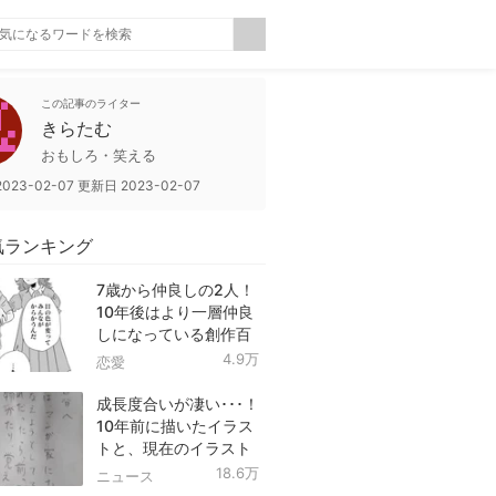
この記事のライター
きらたむ
おもしろ・笑える
2023-02-07
更新日
2023-02-07
気ランキング
7歳から仲良しの2人！
10年後はより一層仲良
しになっている創作百
合！
4.9万
恋愛
成長度合いが凄い･･･！
10年前に描いたイラス
トと、現在のイラスト
を投稿したツイートが
18.6万
ニュース
話題に！