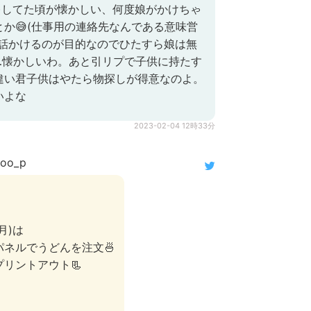
？)してた頃が懐かしい、何度娘がかけちゃ
か😅(仕事用の連絡先なんである意味営
電話かけるのが目的なのでひたすら娘は無
…懐かしいわ。あと引リプで子供に持たす
違い君子供はやたら物探しが得意なのよ。
いよな
2023-02-04 12時33分
oo_p
月)は
ネルでうどんを注文🍜
リントアウト📃