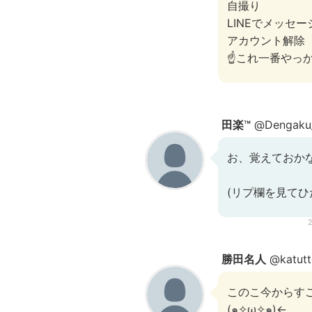
自撮り
LINEでメッセ
アカウント解除
☝️これ一番やっ
田楽™
@Dengaku
お、覚えておか
(リプ欄を見てひ
勝田名人
@katutt
このこ今からす
(๑✧ω✧๑)←