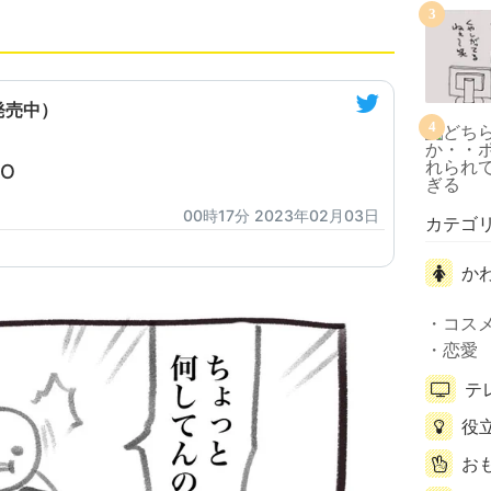
3
発売中）
4
O
00時17分 2023年02月03日
カテゴ
か
コス
恋愛
テ
役
お