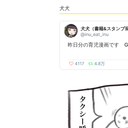
犬犬
犬犬（書籍&スタンプ
@inu_eat_inu
昨日分の育児漫画です G
4117
4.8万