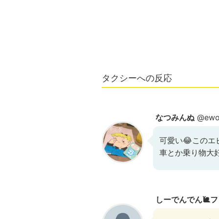
タクシーへの反応
なつみんぬ
@ewoZ
可愛い😂このエ
車とか乗り物大好
しーでんでん🐌