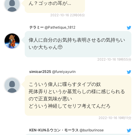
ん？ゴッホの耳が…
2022-10-16 22時06分
テラミー
@Pathetique_1812
偉人に自分のお気持ち表明させるの気持ちい
いか大ちゃん🥺
2022-10-16 19時55分
simicar2525
@fureiyayurin
こういう偉人に喋らすタイプの奴
死体弄りというか墓荒らしの様に感じられる
ので正直気味が悪い
どういう神経してセリフ考えてんだろ
2022-10-16 19時11分
KEN-KUN👃ウコン・モーラス
@buriburinose