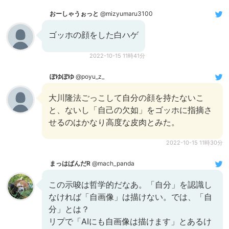
おーしゃうぉっと
@mizyumaru3100
ゴッホの顔をした白ハゲ
2022-10-15 11時41分
ぽゆぽゆ
@poyu_z_
大川隆法ごっこして自分の顔を持たないこ
と、ないし「自己の欠如」をゴッホに指摘さ
せるのはかなり高度な皮肉とみた。
2022-10-15 11時30分
まっはぱんだR
@mach_panda
この示唆は哲学的だなあ。「自分」を認識し
なければ「自画像」は描けない。では、「自
分」とは？
リプで「AIにも自画像は描けます」とあるけ