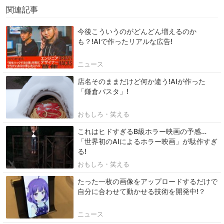
関連記事
今後こういうのがどんどん増えるのか
も？!AIで作ったリアルな広告!
ニュース
店名そのままだけど何か違う!AIが作った
「鎌倉パスタ」!
おもしろ・笑える
これはヒドすぎるB級ホラー映画の予感…
「世界初のAIによるホラー映画」が駄作すぎ
る!
おもしろ・笑える
たった一枚の画像をアップロードするだけで
自分に合わせて動かせる技術を開発中!？
ニュース