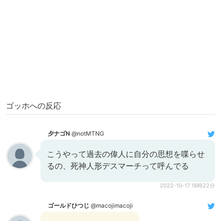
ゴッホへの反応
夕ナゴN
@notMTNG
こうやって過去の偉人に自分の思想を喋らせ
るの、死神人形デスマーチって呼んでる
2022-10-17 18時22分
ゴールドひつじ
@macojimacoji