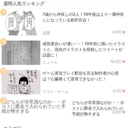
週間人気ランキング
1
7歳から仲良しの2人！10年後はより一層仲良
しになっている創作百合！
4.9万
恋愛
2
成長度合いが凄い･･･！10年前に描いたイラス
トと、現在のイラストを投稿したツイートが
話題に！
18.6万
ニュース
3
ゲーム実況プレイ配信を見る制作者の心境
は？心臓痛くて直視できなかった！
4.1万
アプリ・ゲーム
4
どちらが非常識なのか・・ポ
ストに匿名で入れられていた
4.9万
ニュース
手紙が怖すぎる