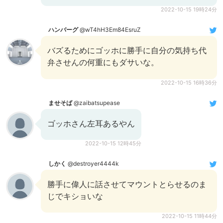
2022-10-15 19時24分
ハンバーグ
@wT4hH3Em84EsruZ
バズるためにゴッホに勝手に自分の気持ち代
弁させんの何重にもダサいな。
2022-10-15 16時36分
ませそば
@zaibatsupease
ゴッホさん左耳あるやん
2022-10-15 12時45分
しかく
@destroyer4444k
勝手に偉人に話させてマウントとらせるのま
じでキショいな
2022-10-15 11時44分