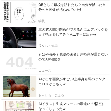
OBとして母校を訪れたら？自分が描いた自
分の自画像が祀られていた!
学校
車の窓の開け閉めができるAIにエアバッグを
出す指示をしてみたら…本当に出たw
役立ち・知識
もはや海外？他県の医者と津軽弁が通じない
のでAIを開発!
ニュース
AIが出す画像がすごい!上半身も馬のケンタ
ウロスがこちらw
おもしろ・笑える
AIイラスト生成マシーンの勘違い？!悟空に
なってしまったw