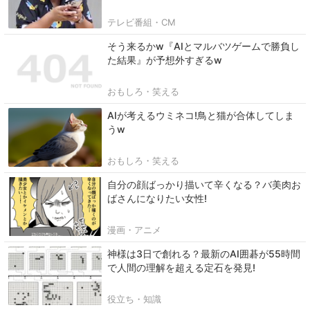
テレビ番組・CM
そう来るかw『AIとマルバツゲームで勝負し
た結果』が予想外すぎるw
おもしろ・笑える
AIが考えるウミネコ!鳥と猫が合体してしま
うw
おもしろ・笑える
自分の顔ばっかり描いて辛くなる？バ美肉お
ばさんになりたい女性!
漫画・アニメ
神様は3日で創れる？最新のAI囲碁が55時間
で人間の理解を超える定石を発見!
役立ち・知識