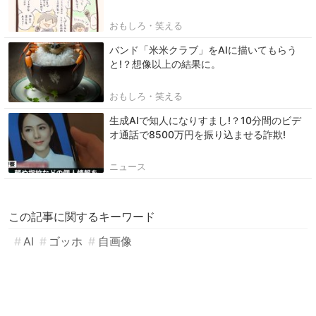
おもしろ・笑える
バンド「米米クラブ」をAIに描いてもらう
と!？想像以上の結果に。
おもしろ・笑える
生成AIで知人になりすまし!？10分間のビデ
オ通話で8500万円を振り込ませる詐欺!
ニュース
この記事に関するキーワード
AI
ゴッホ
自画像