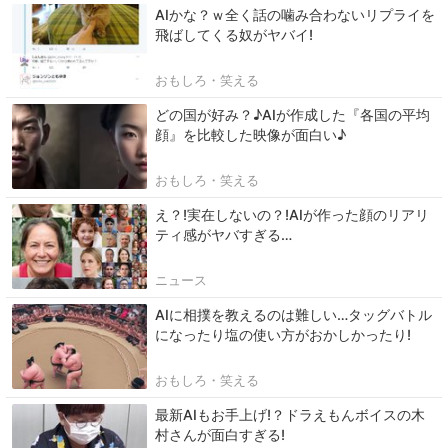
AIかな？ｗ全く話の噛み合わないリプライを
飛ばしてくる奴がヤバイ!
おもしろ・笑える
どの国が好み？♪AIが作成した『各国の平均
顔』を比較した映像が面白い♪
おもしろ・笑える
え？!実在しないの？!AIが作った顔のリアリ
ティ感がヤバすぎる…
ニュース
AIに相撲を教えるのは難しい…タッグバトル
になったり塩の使い方がおかしかったり!
おもしろ・笑える
最新AIもお手上げ!？ドラえもんボイスの木
村さんが面白すぎる!