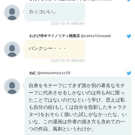
カッコいい…
2022-10-16 14時26分
わさび侍＠マイノリティ雑貨店
@zakka10wasabi
バンクシー・・・
2022-10-15 19時49分
ねむ
@nemunemuzzz39
自身をモチーフにできず誰か別の著名なモチ
ーフに代弁させるしかないのは何もAIに限っ
たことではないのだなという学び。思えば私
も自分の絵(もしくは自分を投影したキャラク
ター)をおそらく描いた試しがなかったな。い
いな、この漫画は作者の描き方も含めての一
つの作品、風刺というわけか。