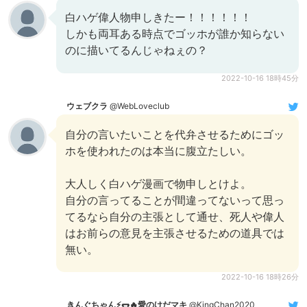
白ハゲ偉人物申しきたー！！！！！！
しかも両耳ある時点でゴッホが誰か知らない
のに描いてるんじゃねぇの？
2022-10-16 18時45分
ウェブクラ
@WebLoveclub
自分の言いたいことを代弁させるためにゴッ
ホを使われたのは本当に腹立たしい。
大人しく白ハゲ漫画で物申しとけよ。
自分の言ってることが間違ってないって思っ
てるなら自分の主張として通せ、死人や偉人
はお前らの意見を主張させるための道具では
無い。
2022-10-16 18時26分
きんぐちゃん⚡🌭🔥愛のけだマキ
@KingChan2020