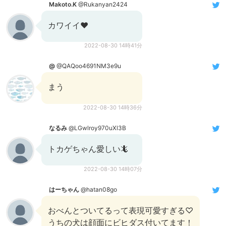
Makoto.K
@Rukanyan2424
カワイイ❤
2022-08-30 14時41分
@
@QAQoo4691NM3e9u
まう
2022-08-30 14時36分
なるみ
@LGwlroy970uXl3B
トカゲちゃん愛しい🦎
2022-08-30 14時07分
はーちゃん
@hatan08go
おべんとついてるって表現可愛すぎる♡
うちの犬は顔面にビヒダス付いてます！