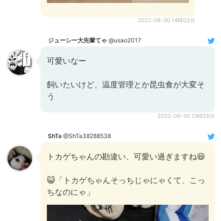
2022-08-30 14時03分
ジューシー大先輩てゃ
@usao2017
可愛いなー
飼いたいけど、温度管理とか昆虫食が大変そ
う
2022-08-30 13時29分
ShTa
@ShTa38288538
トカゲちゃんの勘違い、可愛い過ぎますね😆
😺「トカゲちゃんそっちじゃにゃくて、こっ
ちなのにゃ」