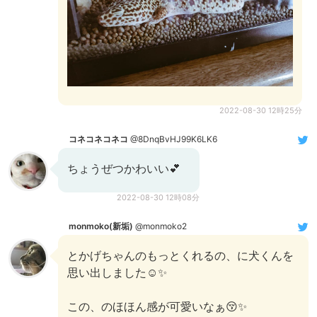
2022-08-30 12時25分
コネコネコネコ
@8DnqBvHJ99K6LK6
ちょうぜつかわいい💕
2022-08-30 12時08分
monmoko(新垢)
@monmoko2
とかげちゃんのもっとくれるの、に犬くんを
思い出しました☺️✨
この、のほほん感が可愛いなぁ😚✨