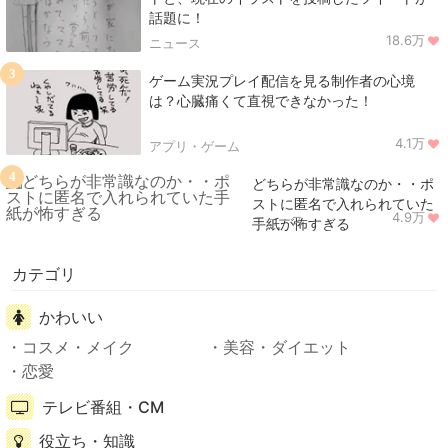
話題に！
18.6万
ニュース
3
ゲーム実況プレイ配信を見る制作者の心境
は？心臓痛くて直視できなかった！
4.1万
アプリ・ゲーム
4
どちらが非常識なのか・・ポ
ストに匿名で入れられていた
4.9万
ニュース
手紙が怖すぎる
カテゴリ
かわいい
コスメ・メイク
美容・ダイエット
恋愛
テレビ番組・CM
役立ち・知識