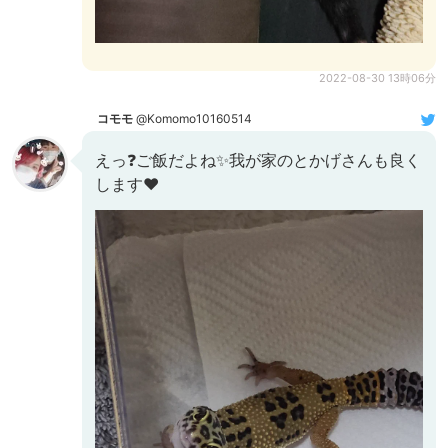
2022-08-30 13時06分
コモモ
@Komomo10160514
えっ❓️ご飯だよね✨我が家のとかげさんも良く
します♥️