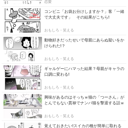
恋愛
コンビニ「お袋お分けしますか？」客「一緒
で大丈夫です」 その結果がこちら!
おもしろ・笑える
動物好きだったせいで母親にあらぬ疑いをか
けられた!？
おもしろ・笑える
ギャルゲーにハマった結果？母親がキャラの
口調に変わる!
おもしろ・笑える
興味があるのはそっちｗ猫の「つーさん」が
とんでもない貫禄でナンパ猫を撃退する話ｗ
おもしろ・笑える
覚えておきたい!スイカの種が簡単に取れる