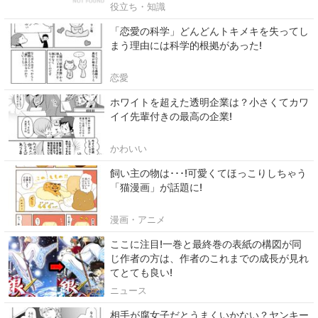
役立ち・知識
「恋愛の科学」どんどんトキメキを失ってし
まう理由には科学的根拠があった!
恋愛
ホワイトを超えた透明企業は？小さくてカワ
イイ先輩付きの最高の企業!
かわいい
飼い主の物は･･･!可愛くてほっこりしちゃう
「猫漫画」が話題に!
漫画・アニメ
ここに注目!一巻と最終巻の表紙の構図が同
じ作者の方は、作者のこれまでの成長が見れ
てとても良い!
ニュース
相手が腐女子だとうまくいかない？ヤンキー