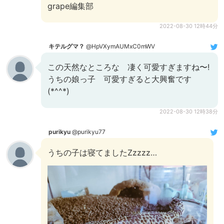
grape編集部
2022-08-30 12時44分
キテルグマ？
@HpVXymAUMxC0mWV
この天然なところな 凄く可愛すぎますね〜!
うちの娘っ子 可愛すぎると大興奮です
(*^^*)
2022-08-30 12時38分
purikyu
@purikyu77
うちの子は寝てましたZzzzz…