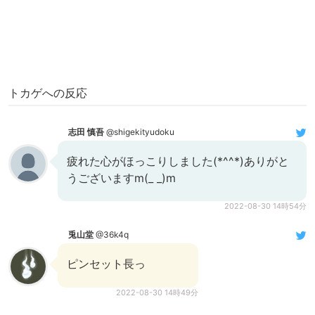
トカゲへの反応
志田 慎吾
@shigekityudoku
疲れた心がほっこりしました(*^^*)ありがと
うございますm(_ _)m
2022-08-30 14時54分
兎山堂
@36k4q
ピンセット長っ
2022-08-30 14時49分