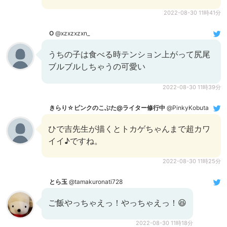
2022-08-30 11時41分
O
@xzxzxzxn_
うちの子は食べる時テンション上がって尻尾
ブルブルしちゃうの可愛い
2022-08-30 11時39分
きらり☆ピンクのこぶた@ライター修行中
@PinkyKobuta
ひで吉先生が描くとトカゲちゃんまで超カワ
イイ♪ですね。
2022-08-30 11時25分
とら玉
@tamakuronati728
ご飯やっちゃえっ！やっちゃえっ！😆
2022-08-30 11時18分