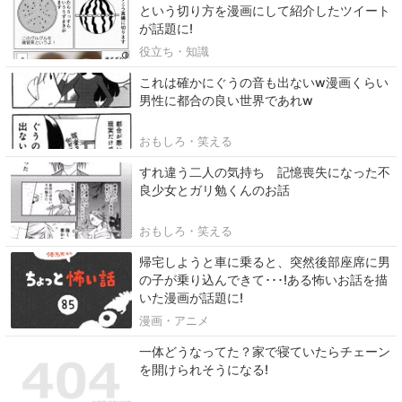
という切り方を漫画にして紹介したツイート
が話題に!
役立ち・知識
これは確かにぐうの音も出ないw漫画くらい
男性に都合の良い世界であれw
おもしろ・笑える
すれ違う二人の気持ち 記憶喪失になった不
良少女とガリ勉くんのお話
おもしろ・笑える
帰宅しようと車に乗ると、突然後部座席に男
の子が乗り込んできて･･･!ある怖いお話を描
いた漫画が話題に!
漫画・アニメ
一体どうなってた？家で寝ていたらチェーン
を開けられそうになる!