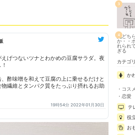
3
4
飯
がえげつないツナとわかめの豆腐サラダ。夜
カテゴ
し！
か
缶、酢味噌を和えて豆腐の上に乗せるだけと
食物繊維とタンパク質をたっぷり摂れるお助
コス
恋愛
19時54分 2022年01月30日
テ
役
お