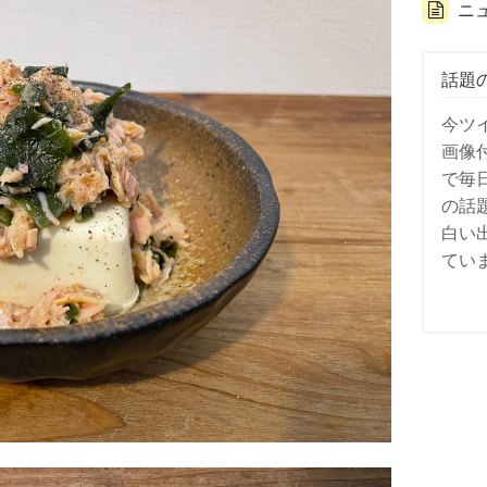
ニ
話題
今ツ
画像
で毎
の話
白い
てい