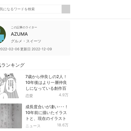
この記事のライター
AZUMA
グルメ・スイーツ
2022-02-06
更新日
2022-12-09
気ランキング
7歳から仲良しの2人！
10年後はより一層仲良
しになっている創作百
合！
4.9万
恋愛
成長度合いが凄い･･･！
10年前に描いたイラス
トと、現在のイラスト
を投稿したツイートが
18.6万
ニュース
話題に！