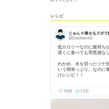
レシピ
じゅん☆痩せるズボラ
@DietMan40
低カロリーなのに腹持ち
遅くに食べても罪悪感な
わかめ、水を切ったツナ
いう簡単っぷり。なのに
けレシピ！！
1508
1.5万