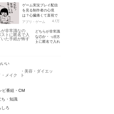
ゲーム実況プレイ配信
を見る制作者の心境
は？心臓痛くて直視で
きなかった！
4.1万
アプリ・ゲーム
どちらが非常識
なのか・・ポス
4.9万
ニュー
トに匿名で入れ
ス
られていた手紙
リ
が怖すぎる
わいい
美容・ダイエッ
メ・メイク
ト
レビ番組・CM
立ち・知識
もしろ