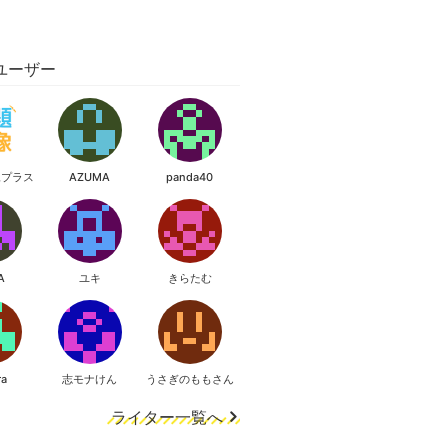
ユーザー
像プラス
AZUMA
panda40
A
ユキ
きらたむ
ra
志モナけん
うさぎのももさん
ライター一覧へ