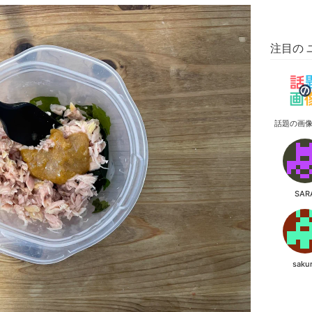
注目の 
話題の画
SAR
saku