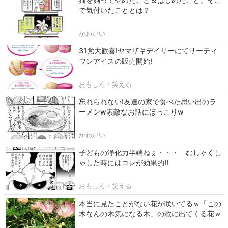
で気付いたこととは？
かわいい
31党大歓喜!ヤマザキデイリーにてサーティ
ワンアイスの販売開始!
おもしろ・笑える
忘れられない!友達の家で食べた思い出のラ
ーメンw素敵なお話にほっこりw
かわいい
子どもの浄化力半端ねぇ・・・ むしゃくし
ゃした時にはコレが効果的!!
おもしろ・笑える
本当に見たことがない花が咲いてるｗ「この
木なんの木気になる木」の歌に出てくる花ｗ