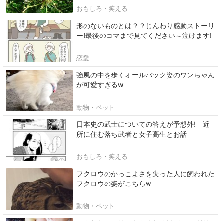
おもしろ・笑える
形のないものとは？？じんわり感動ストーリ
ー!最後のコマまで見てください～泣けます!
恋愛
強風の中を歩くオールバック姿のワンちゃん
が可愛すぎるw
動物・ペット
日本史の武士についての答えが予想外! 近
所に住む落ち武者と女子高生とお話
おもしろ・笑える
フクロウのかっこよさを失った人に飼われた
フクロウの姿がこちらw
動物・ペット