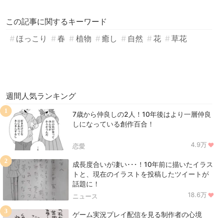
この記事に関するキーワード
ほっこり
春
植物
癒し
自然
花
草花
週間人気ランキング
1
7歳から仲良しの2人！10年後はより一層仲良
しになっている創作百合！
4.9万
恋愛
2
成長度合いが凄い･･･！10年前に描いたイラス
トと、現在のイラストを投稿したツイートが
話題に！
18.6万
ニュース
3
ゲーム実況プレイ配信を見る制作者の心境