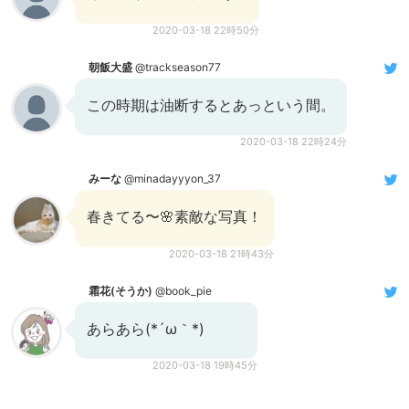
2020-03-18 22時50分
朝飯大盛
@trackseason77
この時期は油断するとあっという間。
2020-03-18 22時24分
みーな
@minadayyyon_37
春きてる〜🌸素敵な写真！
2020-03-18 21時43分
霜花(そうか)
@book_pie
あらあら(*´ω｀*)
2020-03-18 19時45分