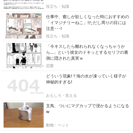
役立ち・知識
仕事中、癒しが欲しくなった時におすすめの
「イマジナリーねこ」!ただし周りの目には
注意･･･!
役立ち・知識
「今キスしたら離れられなくなっちゃうか
ら…」という彼女のドキッとするセリフの裏
側に隠された真実ｗ
恋愛
どういう現象!？海の水が凍っていく様子が
神秘的すぎる!
おもしろ・笑える
文鳥、ついにマグカップで浸かるようになる
w
動物・ペット