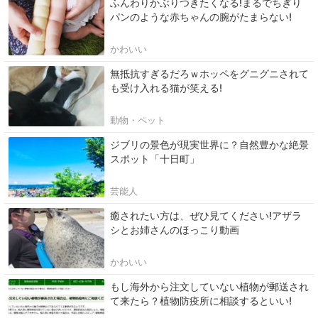
ふんわりかぶりつきたくなる!まるでちぎり
パンのような赤ちゃんの腕がたまらない!
かわいい
無抵抗すぎるだろｗホッペをグニグニされて
も受け入れる猫が笑える!
動物・ペット
ジブリの景色が現実世界に？自然豊かな絶景
スポット「十日町」
芸能人
癒されたい方は、ぜひ見てください!アザラ
シとお姉さんのほっこり動画
かわいい
もし海外から注文していない植物が郵送され
て来たら？植物防疫所に相談するといい!