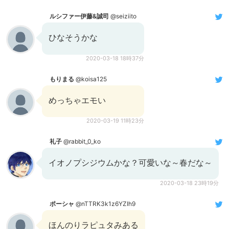
ルシファー伊藤&誠司
@seiziito
ひなそうかな
2020-03-18 18時37分
もりまる
@koisa125
めっちゃエモい
2020-03-19 11時23分
礼子
@rabbit_0_ko
イオノプシジウムかな？可愛いな～春だな～
2020-03-18 23時19分
ポーシャ
@nTTRK3k1z6YZIh9
ほんのりラピュタみある