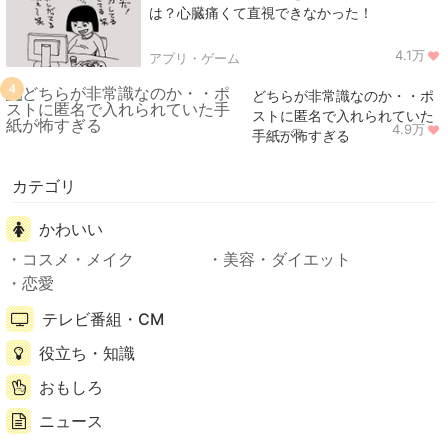
は？心臓痛くて直視できなかった！
4.1万
アプリ・ゲーム
4
どちらが非常識なのか・・ポ
ストに匿名で入れられていた
4.9万
ニュース
手紙が怖すぎる
カテゴリ
かわいい
コスメ・メイク
美容・ダイエット
恋愛
テレビ番組・CM
役立ち・知識
おもしろ
ニュース