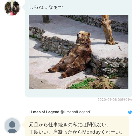
しらねぇなぁ〜
2020-01-06 00時01分
H man of Legend
@HmanofLegend1
元旦から仕事続きの私には関係ない。
丁度いい、肩凝ったからMondayくれーい。