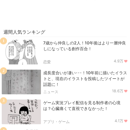
週間人気ランキング
1
7歳から仲良しの2人！10年後はより一層仲良
しになっている創作百合！
4.9万
恋愛
2
成長度合いが凄い･･･！10年前に描いたイラス
トと、現在のイラストを投稿したツイートが
話題に！
18.6万
ニュース
3
ゲーム実況プレイ配信を見る制作者の心境
は？心臓痛くて直視できなかった！
4.1万
アプリ・ゲーム