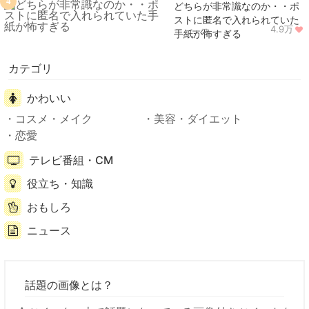
4
どちらが非常識なのか・・ポ
ストに匿名で入れられていた
4.9万
ニュース
手紙が怖すぎる
カテゴリ
かわいい
コスメ・メイク
美容・ダイエット
恋愛
テレビ番組・CM
役立ち・知識
おもしろ
ニュース
話題の画像とは？