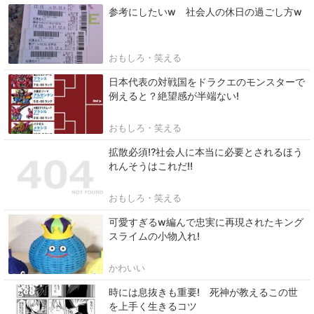
参考にしたいw 社会人の休日の過ごし方w
おもしろ・笑える
日本代表の対戦国をドラクエのモンスターで
例えると？絶望感が半端ない!
おもしろ・笑える
拡散必須⁉社会人に本当に必要とされるほう
れんそうはこれだ‼
おもしろ・笑える
可愛すぎるw編んで忠実に再現されたキング
スライムの小物入れ!
かわいい
時には息抜きも重要! 死神が教えるこの世
を上手く生きるコツ