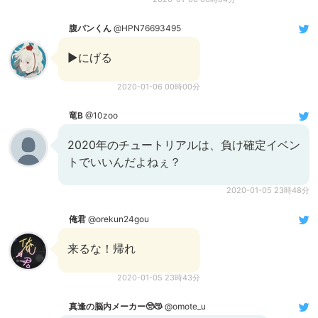
腹パンくん
@HPN76693495
▶️にげる
2020-01-06 00時00分
竜B
@10zoo
2020年のチュートリアルは、負け確定イベン
トでいいんだよねぇ？
2020-01-05 23時48分
俺君
@orekun24gou
来るな！帰れ
2020-01-05 23時43分
真逢の脳内メーカー🥺😽
@omote_u