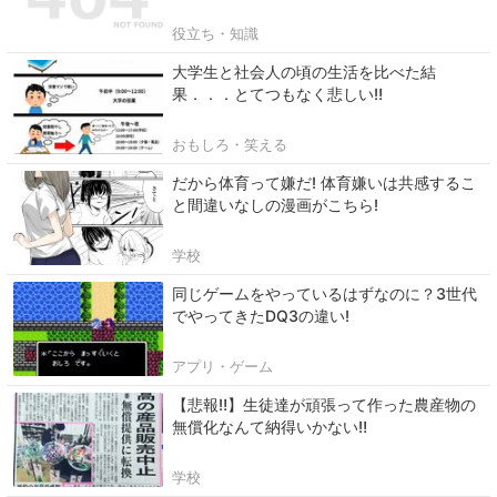
役立ち・知識
大学生と社会人の頃の生活を比べた結
果．．．とてつもなく悲しい‼
おもしろ・笑える
だから体育って嫌だ! 体育嫌いは共感するこ
と間違いなしの漫画がこちら!
学校
同じゲームをやっているはずなのに？3世代
でやってきたDQ3の違い!
アプリ・ゲーム
【悲報‼】生徒達が頑張って作った農産物の
無償化なんて納得いかない‼
学校