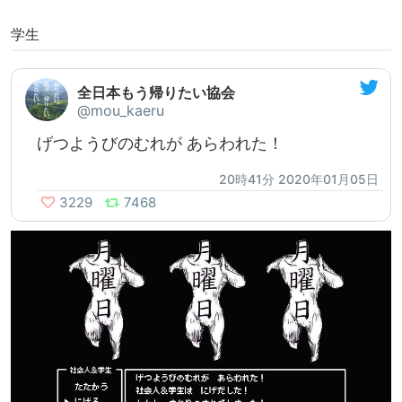
学生
全日本もう帰りたい協会
@mou_kaeru
げつようびのむれが あらわれた！
20時41分 2020年01月05日
3229
7468