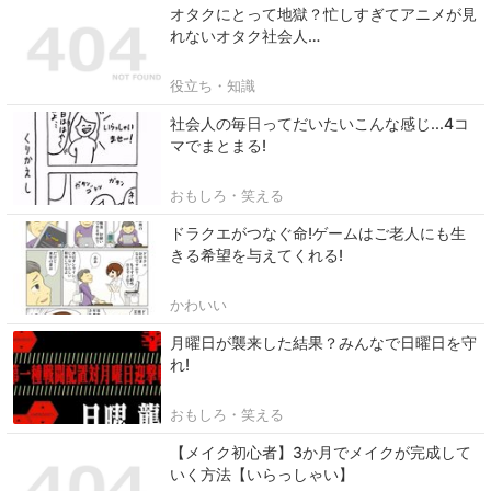
オタクにとって地獄？忙しすぎてアニメが見
れないオタク社会人…
役立ち・知識
社会人の毎日ってだいたいこんな感じ...4コ
マでまとまる!
おもしろ・笑える
ドラクエがつなぐ命!ゲームはご老人にも生
きる希望を与えてくれる!
かわいい
月曜日が襲来した結果？みんなで日曜日を守
れ!
おもしろ・笑える
【メイク初心者】3か月でメイクが完成して
いく方法【いらっしゃい】