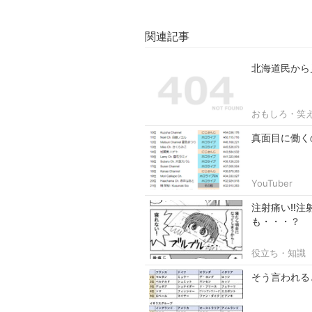
関連記事
北海道民から
おもしろ・笑
真面目に働く
YouTuber
注射痛い!!
も・・・？
役立ち・知識
そう言われる