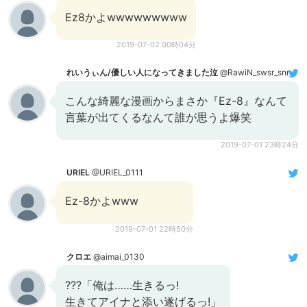
Ez8かよwwwwwwwww
2019-07-02 00時04分
れいうぃん/優しい人になってきました泣
@RawiN_swsr_snn
こんな綺麗な漫画からまさか『Ez-8』なんて
言葉が出てくるなんて誰が思うよ爆笑
2019-07-01 23時24分
URIEL
@URIEL_0111
Ez-8かよwww
2019-07-01 22時50分
クロエ
@aimai_0130
???「俺は……生きるっ!
生きてアイナと添い遂げるっ!」