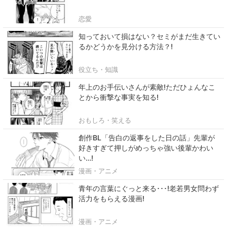
恋愛
知っておいて損はない？セミがまだ生きてい
るかどうかを見分ける方法？!
役立ち・知識
年上のお手伝いさんが素敵!ただひょんなこ
とから衝撃な事実を知る!
おもしろ・笑える
創作BL「告白の返事をした日の話」先輩が
好きすぎて押しがめっちゃ強い後輩かわい
い…!
漫画・アニメ
青年の言葉にぐっと来る･･･!老若男女問わず
活力をもらえる漫画!
漫画・アニメ