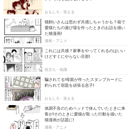
おもしろ・笑える
猫飼いさんは思わず共感しちゃうかも？箱で
愛猫たちの遊び場を作ったときのお話を描い
た猫漫画!
漫画・アニメ
これには共感？家事をやってくれるのはいい
けどすぐにやらない旦那!
役立ち・知識
騙されてる!母親が作ったスタンプカードに
釣られて宿題を頑張る息子!
おもしろ・笑える
体調不良のためベッドで休んでいたときに来
客が!そのときに愛猫が取った行動を描いた
猫漫画が話題に!
漫画・アニメ