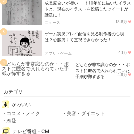
2
成長度合いが凄い･･･！10年前に描いたイラス
トと、現在のイラストを投稿したツイートが
話題に！
18.6万
ニュース
3
ゲーム実況プレイ配信を見る制作者の心境
は？心臓痛くて直視できなかった！
4.1万
アプリ・ゲーム
4
どちらが非常識なのか・・ポ
ストに匿名で入れられていた
4.9万
ニュース
手紙が怖すぎる
カテゴリ
かわいい
コスメ・メイク
美容・ダイエット
恋愛
テレビ番組・CM