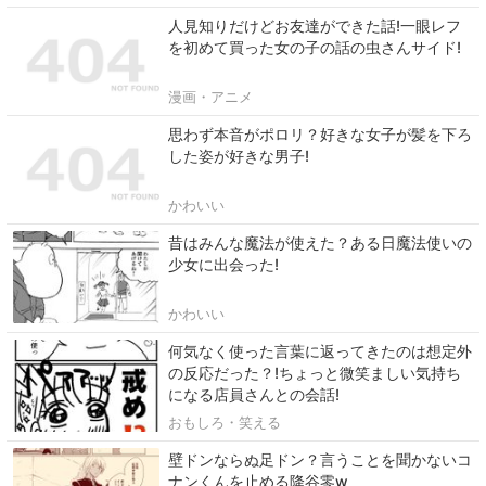
人見知りだけどお友達ができた話!一眼レフ
を初めて買った女の子の話の虫さんサイド!
漫画・アニメ
思わず本音がポロリ？好きな女子が髪を下ろ
した姿が好きな男子!
かわいい
昔はみんな魔法が使えた？ある日魔法使いの
少女に出会った!
かわいい
何気なく使った言葉に返ってきたのは想定外
の反応だった？!ちょっと微笑ましい気持ち
になる店員さんとの会話!
おもしろ・笑える
壁ドンならぬ足ドン？言うことを聞かないコ
ナンくんを止める降谷零w