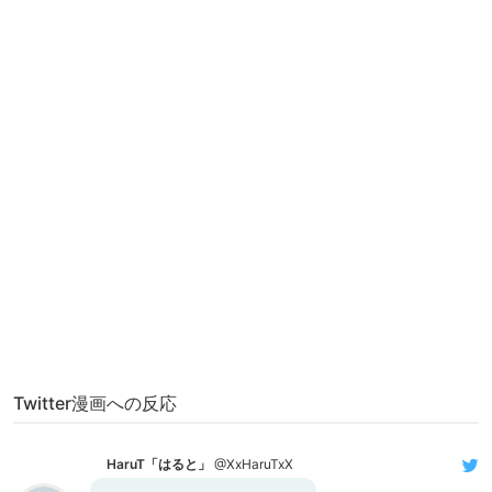
Twitter漫画への反応
HaruT「はると」
@XxHaruTxX