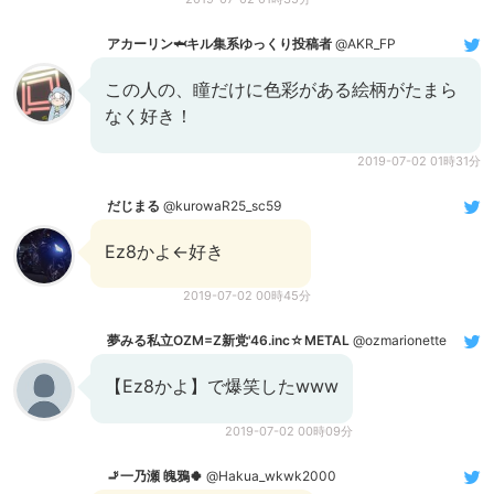
アカーリン🦈キル集系ゆっくり投稿者
@AKR_FP
この人の、瞳だけに色彩がある絵柄がたまら
なく好き！
2019-07-02 01時31分
だじまる
@kurowaR25_sc59
Ez8かよ←好き
2019-07-02 00時45分
夢みる私立OZM=Z新党'46.inc☆METAL
@ozmarionette
【Ez8かよ】で爆笑したwww
2019-07-02 00時09分
🚬一乃瀬 魄鴉🍀
@Hakua_wkwk2000