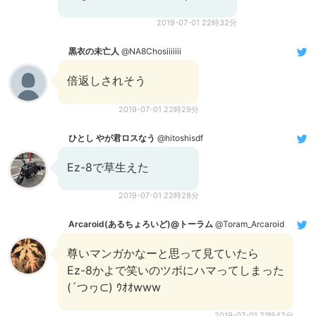
2019-07-01 22時32分
黒衣の未亡人
@NA8Chosiiiiiii
倍返しされそう
2019-07-01 22時29分
ひとし やが君ロスなう
@hitoshisdf
Ez-8で草生えた
2019-07-01 22時28分
Arcaroid(あるちょろいど)@トーラム
@Toram_Arcaroid
尊いマンガかなーと思って見ていたら
Ez-8かよで笑いのツボにハマってしまった
(´つヮ⊂) ｳｵｵwww
2019-07-01 21時42分