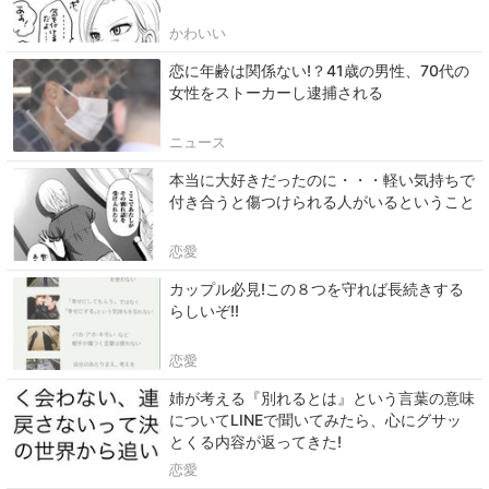
かわいい
恋に年齢は関係ない!？41歳の男性、70代の
女性をストーカーし逮捕される
ニュース
本当に大好きだったのに・・・軽い気持ちで
付き合うと傷つけられる人がいるということ
恋愛
カップル必見!この８つを守れば長続きする
らしいぞ!!
恋愛
姉が考える『別れるとは』という言葉の意味
についてLINEで聞いてみたら、心にグサッ
とくる内容が返ってきた!
恋愛