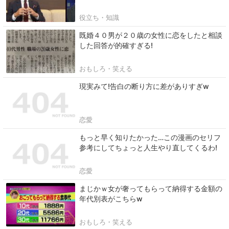
役立ち・知識
既婚４０男が２０歳の女性に恋をしたと相談
した回答が的確すぎる!
おもしろ・笑える
現実みて!告白の断り方に差がありすぎw
恋愛
もっと早く知りたかった…この漫画のセリフ
参考にしてちょっと人生やり直してくるわ!
恋愛
まじかｗ女が奢ってもらって納得する金額の
年代別表がこちらw
おもしろ・笑える