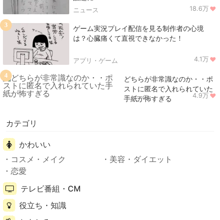
18.6万
ニュース
3
ゲーム実況プレイ配信を見る制作者の心境
は？心臓痛くて直視できなかった！
4.1万
アプリ・ゲーム
4
どちらが非常識なのか・・ポ
ストに匿名で入れられていた
4.9万
ニュース
手紙が怖すぎる
カテゴリ
かわいい
コスメ・メイク
美容・ダイエット
恋愛
テレビ番組・CM
役立ち・知識