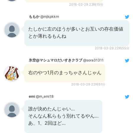
2018-03-29 23時15分
ももか
@mjkpkkrn
たしかに左のほうが多いとお互いの存在価値
とか薄れるもんね
2018-03-29 22時55分
氷空@マシュマロだいすきクラブ
@sora31311
右のやつ1月のまっちゃさんじゃん
2018-03-29 22時51分
emi
@m_emi18
誰が決めたんじゃい…
そんなん私らもう別れてるやん…
あ、1、2回ほど…