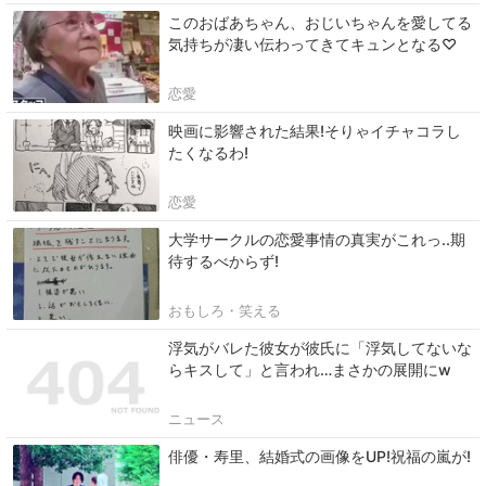
このおばあちゃん、おじいちゃんを愛してる
気持ちが凄い伝わってきてキュンとなる♡
恋愛
映画に影響された結果!そりゃイチャコラし
たくなるわ!
恋愛
大学サークルの恋愛事情の真実がこれっ..期
待するべからず!
おもしろ・笑える
浮気がバレた彼女が彼氏に「浮気してないな
らキスして」と言われ…まさかの展開にw
ニュース
俳優・寿里、結婚式の画像をUP!祝福の嵐が!