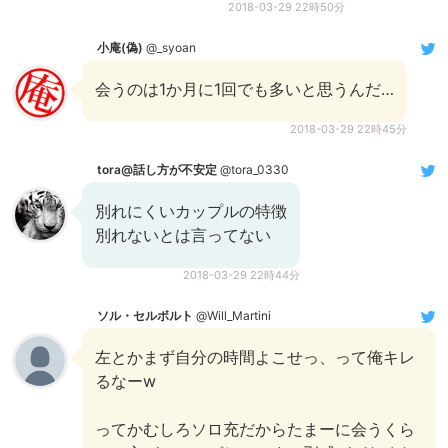
2018-03-29 22時50分
小庵(偽)
@_syoan
会うのは1か月に1回でも多いと思うんだ…
2018-03-29 22時45分
tora@話し方が不安定
@tora_0330
別れにくいカップルの特徴
別れないとは言ってない
2018-03-29 22時44分
ソル・セルボルト
@Will_Martini
左とかまず自分の時間よこせっ、って俺キレ
るなーw
ってかむしろソロ充だからたまーに会うくら