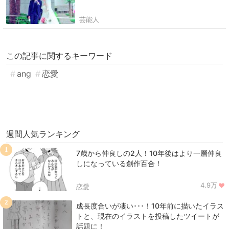
芸能人
この記事に関するキーワード
ang
恋愛
週間人気ランキング
1
7歳から仲良しの2人！10年後はより一層仲良
しになっている創作百合！
4.9万
恋愛
2
成長度合いが凄い･･･！10年前に描いたイラス
トと、現在のイラストを投稿したツイートが
話題に！