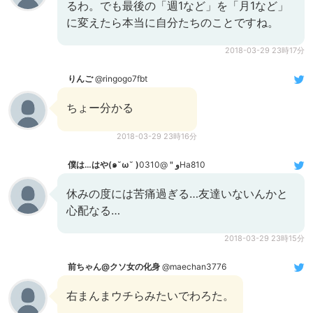
るわ。でも最後の「週1など」を「月1など」
に変えたら本当に自分たちのことですね。
2018-03-29 23時17分
りんご
@ringogo7fbt
ちょー分かる
2018-03-29 23時16分
僕は…はや(๑˘ω˘ )و "
@0310Ha810
休みの度には苦痛過ぎる…友達いないんかと
心配なる…
2018-03-29 23時15分
前ちゃん@クソ女の化身
@maechan3776
右まんまウチらみたいでわろた。