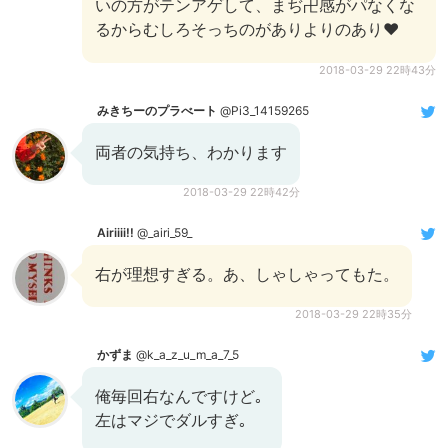
いの方がテンアゲして、まぢ卍感がパなくな
るからむしろそっちのがありよりのあり❤️
2018-03-29 22時43分
みきちーのプラべート
@Pi3_14159265
両者の気持ち、わかります
2018-03-29 22時42分
Airiiii!!
@_airi_59_
右が理想すぎる。あ、しゃしゃってもた。
2018-03-29 22時35分
かずま
@k_a_z_u_m_a_7_5
俺毎回右なんですけど｡
左はマジでダルすぎ｡