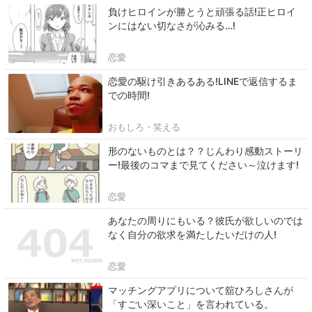
負けヒロインが勝とうと頑張る話!正ヒロイ
ンにはない切なさが沁みる…!
恋愛
恋愛の駆け引きあるある!LINEで返信するま
での時間!
おもしろ・笑える
形のないものとは？？じんわり感動ストーリ
ー!最後のコマまで見てください～泣けます!
恋愛
あなたの周りにもいる？彼氏が欲しいのでは
なく自分の欲求を満たしたいだけの人!
恋愛
マッチングアプリについて舘ひろしさんが
「すごい深いこと」を言われている。