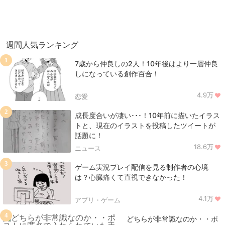
週間人気ランキング
1
7歳から仲良しの2人！10年後はより一層仲良
しになっている創作百合！
4.9万
恋愛
2
成長度合いが凄い･･･！10年前に描いたイラス
トと、現在のイラストを投稿したツイートが
話題に！
18.6万
ニュース
3
ゲーム実況プレイ配信を見る制作者の心境
は？心臓痛くて直視できなかった！
4.1万
アプリ・ゲーム
4
どちらが非常識なのか・・ポ