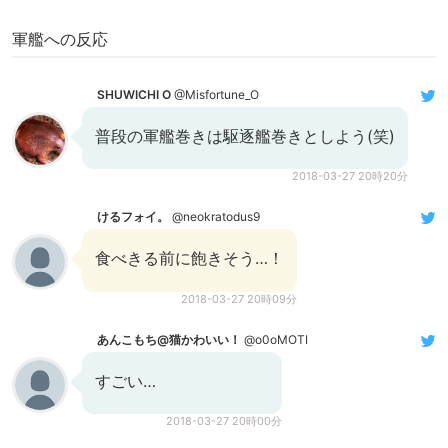
軍艦への反応
SHUWICHI O
@Misfortune_O
普段の軍艦巻きは駆逐艦巻きとしよう(笑)
2018-03-27 20時20分
けるフォイ。
@neokratodus9
食べきる前に飽きそう…！
2018-03-27 20時09分
あんこもち@猫かわいい！
@o0oMOTI
すごい…
2018-03-27 20時00分