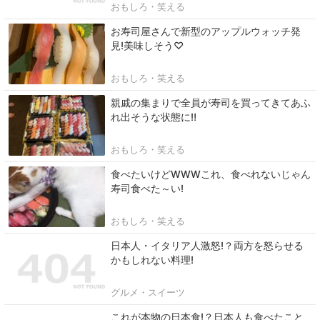
おもしろ・笑える
お寿司屋さんで新型のアップルウォッチ発
見!美味しそう♡
おもしろ・笑える
親戚の集まりで全員が寿司を買ってきてあふ
れ出そうな状態に‼
おもしろ・笑える
食べたいけどWWWこれ、食べれないじゃん
寿司食べた～い!
おもしろ・笑える
日本人・イタリア人激怒!？両方を怒らせる
かもしれない料理!
グルメ・スイーツ
これが本物の日本食!？日本人も食べたこと