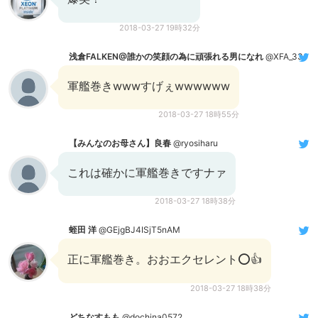
2018-03-27 19時32分
浅倉FALKEN@誰かの笑顔の為に頑張れる男になれ
@XFA_33
軍艦巻きwwwすげぇwwwwww
2018-03-27 18時55分
【みんなのお母さん】良春
@ryosiharu
これは確かに軍艦巻きですナァ
2018-03-27 18時38分
蛭田 洋
@GEjgBJ4ISjT5nAM
正に軍艦巻き。おおエクセレント⭕👍
2018-03-27 18時38分
どちなすもも
@dochina0572