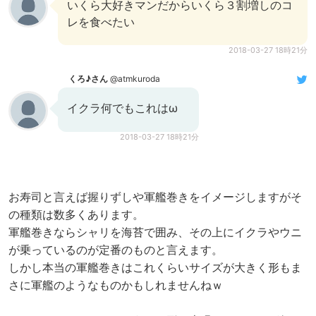
いくら大好きマンだからいくら３割増しのコ
レを食べたい
2018-03-27 18時21分
くろ♪さん
@atmkuroda
イクラ何でもこれはω
2018-03-27 18時21分
お寿司と言えば握りずしや軍艦巻きをイメージしますがそ
の種類は数多くあります。
軍艦巻きならシャリを海苔で囲み、その上にイクラやウニ
が乗っているのが定番のものと言えます。
しかし本当の軍艦巻きはこれくらいサイズが大きく形もま
さに軍艦のようなものかもしれませんねｗ