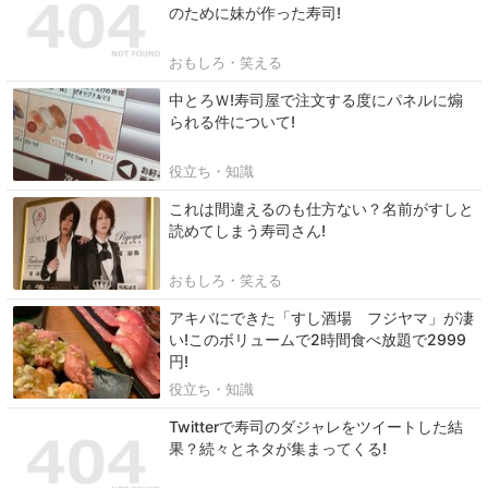
のために妹が作った寿司!
おもしろ・笑える
中とろＷ!寿司屋で注文する度にパネルに煽
られる件について!
役立ち・知識
これは間違えるのも仕方ない？名前がすしと
読めてしまう寿司さん!
おもしろ・笑える
アキバにできた「すし酒場 フジヤマ」が凄
い!このボリュームで2時間食べ放題で2999
円!
役立ち・知識
Twitterで寿司のダジャレをツイートした結
果？続々とネタが集まってくる!