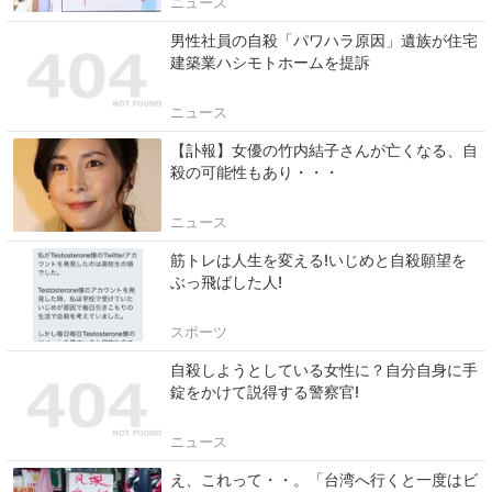
ニュース
男性社員の自殺「パワハラ原因」遺族が住宅
建築業ハシモトホームを提訴
ニュース
【訃報】女優の竹内結子さんが亡くなる、自
殺の可能性もあり・・・
ニュース
筋トレは人生を変える!いじめと自殺願望を
ぶっ飛ばした人!
スポーツ
自殺しようとしている女性に？自分自身に手
錠をかけて説得する警察官!
ニュース
え、これって・・。「台湾へ行くと一度はビ