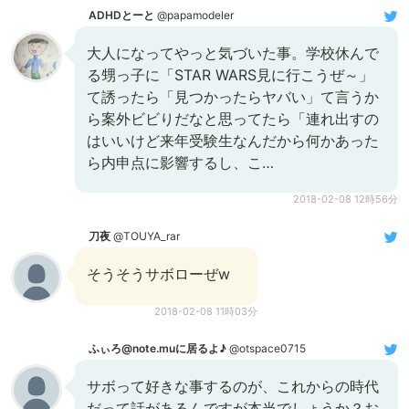
ADHDとーと
@papamodeler
大人になってやっと気づいた事。学校休んで
る甥っ子に「STAR WARS見に行こうぜ～」
て誘ったら「見つかったらヤバい」て言うか
ら案外ビビりだなと思ってたら「連れ出すの
はいいけど来年受験生なんだから何かあった
ら内申点に影響するし、こ…
2018-02-08 12時56分
刀夜
@TOUYA_rar
そうそうサボローぜw
2018-02-08 11時03分
ふぃろ@note.muに居るよ♪
@otspace0715
サボって好きな事するのが、これからの時代
だって話があるんですが本当でしょうか？お