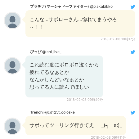
プラチナ(マーシャドーファイター)
@plakabikko
こんな…サボローさん…惚れてまうやろ
～！！
2018-02-08 10時17分
ぴっぴ
@ichi_live_
これ読む度にボロボロ泣くから
疲れてるなぁとか
なんかしんどいなぁとか
思ってる人に読んでほしい
2018-02-08 09時40分
Trenchi
@cd125t_coloske
サボってツーリング行きてえ･･･_(┐「ε:)_
2018-02-08 09時11分