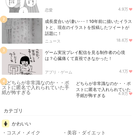
4.9万
恋愛
2
成長度合いが凄い･･･！10年前に描いたイラス
トと、現在のイラストを投稿したツイートが
話題に！
18.6万
ニュース
3
ゲーム実況プレイ配信を見る制作者の心境
は？心臓痛くて直視できなかった！
4.1万
アプリ・ゲーム
4
どちらが非常識なのか・・ポ
ストに匿名で入れられていた
4.9万
ニュース
手紙が怖すぎる
カテゴリ
かわいい
コスメ・メイク
美容・ダイエット