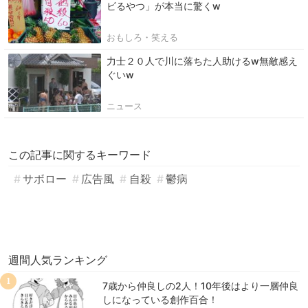
ビるやつ」が本当に驚くw
おもしろ・笑える
力士２０人で川に落ちた人助けるw無敵感え
ぐいw
ニュース
この記事に関するキーワード
サボロー
広告風
自殺
鬱病
週間人気ランキング
1
7歳から仲良しの2人！10年後はより一層仲良
しになっている創作百合！