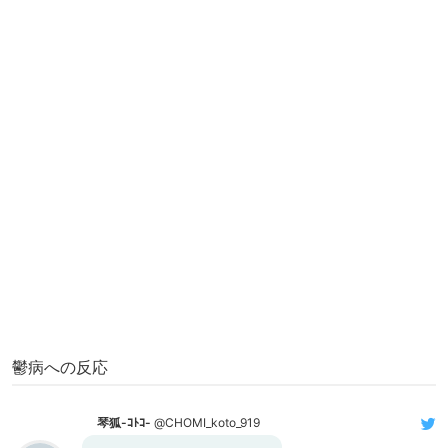
鬱病への反応
琴狐-ｺﾄｺ-
@CHOMI_koto_919