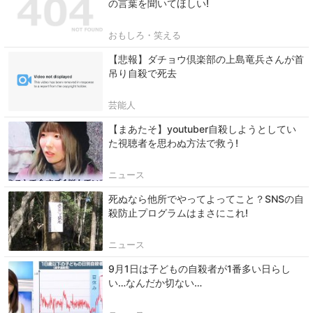
の言葉を聞いてほしい!
おもしろ・笑える
【悲報】ダチョウ倶楽部の上島竜兵さんが首
吊り自殺で死去
芸能人
【まあたそ】youtuber自殺しようとしてい
た視聴者を思わぬ方法で救う!
ニュース
死ぬなら他所でやってよってこと？SNSの自
殺防止プログラムはまさにこれ!
ニュース
9月1日は子どもの自殺者が1番多い日らし
い…なんだか切ない…