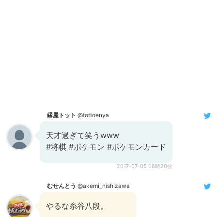
縁屋トット
@tottoenya
天才過ぎて笑うwww
#将棋 #ポケモン #ポケモンカード
2017-07-05 08時20分
むせんとう
@akemi_nishizawa
やるな糸谷八段。