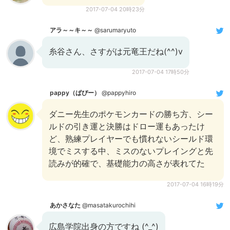
2017-07-04 20時23分
アラ～～キ～～
@sarumaryuto
糸谷さん、さすがは元竜王だね(^^)v
2017-07-04 17時50分
pappy（ぱぴー）
@pappyhiro
ダニー先生のポケモンカードの勝ち方、シー
ルドの引き運と決勝はドロー運もあったけ
ど、熟練プレイヤーでも慣れないシールド環
境でミスする中、ミスのないプレイングと先
読みが的確で、基礎能力の高さが表れてた
2017-07-04 16時19分
あかさなた
@masatakurochihi
広島学院出身の方ですね (^_^)