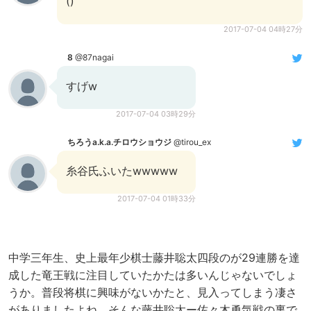
()
2017-07-04 04時27分
8
@87nagai
すげw
2017-07-04 03時29分
ちろうa.k.a.チロウショウジ
@tirou_ex
糸谷氏ふいたwwwww
2017-07-04 01時33分
中学三年生、史上最年少棋士藤井聡太四段のが29連勝を達
成した竜王戦に注目していたかたは多いんじゃないでしょ
うか。普段将棋に興味がないかたと、見入ってしまう凄さ
がありましたよね。そんな藤井聡太ー佐々木勇気戦の裏で