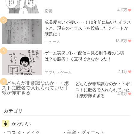
4.9万
恋愛
2
成長度合いが凄い･･･！10年前に描いたイラス
トと、現在のイラストを投稿したツイートが
話題に！
18.6万
ニュース
3
ゲーム実況プレイ配信を見る制作者の心境
は？心臓痛くて直視できなかった！
4.1万
アプリ・ゲーム
4
どちらが非常識なのか・・ポ
ストに匿名で入れられていた
4.9万
ニュース
手紙が怖すぎる
カテゴリ
かわいい
コスメ・メイク
美容・ダイエット