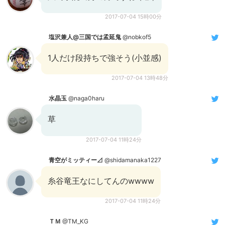
2017-07-04 15時00分
塩沢兼人@三国では孟延鬼
@nobkof5
1人だけ段持ちで強そう(小並感)
2017-07-04 13時48分
水晶玉
@naga0haru
草
2017-07-04 11時24分
青空がミッティー⊿
@shidamanaka1227
糸谷竜王なにしてんのwwww
2017-07-04 11時24分
ＴＭ
@TM_KG