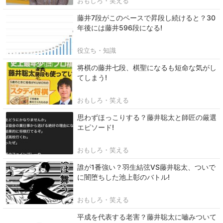
おもしろ・笑える
藤井7段がこのペースで昇段し続けると？30
年後には藤井596段になる!
役立ち・知識
将棋の藤井七段、棋聖になるも短命な気がし
てしまう!
おもしろ・笑える
思わずほっこりする？藤井聡太と師匠の厳選
エピソード!
おもしろ・笑える
誰が1番強い？羽生結弦VS藤井聡太、ついで
に闇堕ちした池上彰のバトル!
おもしろ・笑える
平成を代表する老害？藤井聡太に嚙みついて