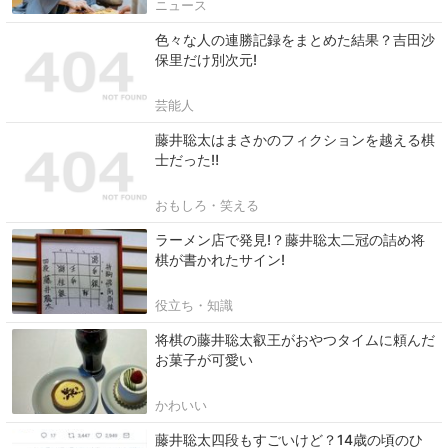
ニュース
色々な人の連勝記録をまとめた結果？吉田沙
保里だけ別次元!
芸能人
藤井聡太はまさかのフィクションを越える棋
士だった‼
おもしろ・笑える
ラーメン店で発見!？藤井聡太二冠の詰め将
棋が書かれたサイン!
役立ち・知識
将棋の藤井聡太叡王がおやつタイムに頼んだ
お菓子が可愛い
かわいい
藤井聡太四段もすごいけど？14歳の頃のひ