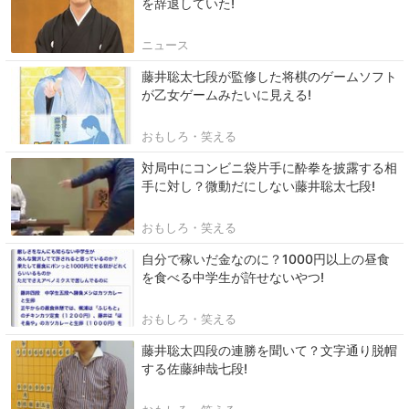
を辞退していた!
ニュース
藤井聡太七段が監修した将棋のゲームソフト
が乙女ゲームみたいに見える!
おもしろ・笑える
対局中にコンビニ袋片手に酔拳を披露する相
手に対し？微動だにしない藤井聡太七段!
おもしろ・笑える
自分で稼いだ金なのに？1000円以上の昼食
を食べる中学生が許せないやつ!
おもしろ・笑える
藤井聡太四段の連勝を聞いて？文字通り脱帽
する佐藤紳哉七段!