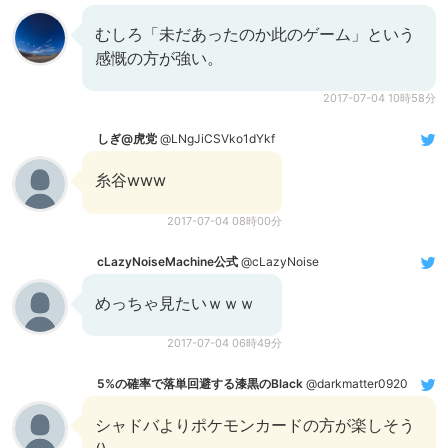
むしろ「未だあったのか此のゲーム」という
感慨の方が強い。
2017-07-04 10時58分
しぎ@虎党
@LNgJiCSVko1dYkf
糸谷www
2017-07-04 08時00分
cLazyNoiseMachine公式
@cLazyNoise
めっちゃ見たいｗｗｗ
2017-07-04 06時49分
5%の確率で落単回避する漆黒のBlack
@darkmatter0920
シャドバよりポケモンカードの方が楽しそう