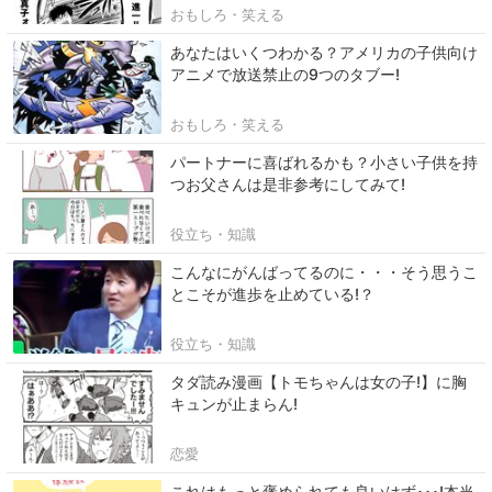
おもしろ・笑える
あなたはいくつわかる？アメリカの子供向け
アニメで放送禁止の9つのタブー!
おもしろ・笑える
パートナーに喜ばれるかも？小さい子供を持
つお父さんは是非参考にしてみて!
役立ち・知識
こんなにがんばってるのに・・・そう思うこ
とこそが進歩を止めている!？
役立ち・知識
タダ読み漫画【トモちゃんは女の子!】に胸
キュンが止まらん!
恋愛
これはもっと褒められても良いはず･･･!本当