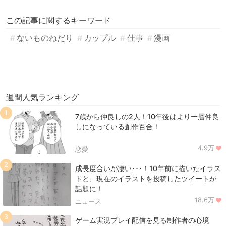
この記事に関するキーワード
ないものねだり
カップル
仕事
漫画
週間人気ランキング
1
7歳から仲良しの2人！10年後はより一層仲良
しになっている創作百合！
4.9万
恋愛
2
成長度合いが凄い･･･！10年前に描いたイラス
トと、現在のイラストを投稿したツイートが
話題に！
18.6万
ニュース
3
ゲーム実況プレイ配信を見る制作者の心境