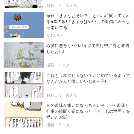
おもしろ・笑える
毎日「きょうおそい？」とパパに聞いてくれ
る5歳の娘!「きょうはやい」の返信にめっち
ゃ驚いてる!
かわいい
心臓に悪そう･･･!バイクで走行中に鹿と遭遇
したお話!
漫画・アニメ
これもう友達じゃない？いじめているようで
なんだかんだ優しいいじめっ子!
おもしろ・笑える
その趣味が嫌いになっちゃいそう･･･!趣味と
仕事の時間が逆になった「もしもの世界」を
描いたお話!
漫画・アニメ