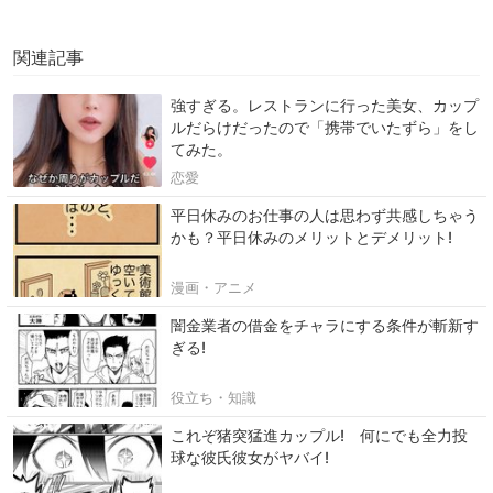
関連記事
強すぎる。レストランに行った美女、カップ
ルだらけだったので「携帯でいたずら」をし
てみた。
恋愛
平日休みのお仕事の人は思わず共感しちゃう
かも？平日休みのメリットとデメリット!
漫画・アニメ
闇金業者の借金をチャラにする条件が斬新す
ぎる!
役立ち・知識
これぞ猪突猛進カップル! 何にでも全力投
球な彼氏彼女がヤバイ!