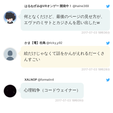
はるねずみ@VRオンゲー 開発中！
@halne369
何となくだけど、最後のページの見せ方が、
エヴァのミサトとカジさんを思い出したw
2017-07-03 18時36分
かま【電】柱島
@ricky_y92
絵だけじゃなくて話をかんがえれるだーくさ
んすごい
2017-07-03 18時28分
XALNOP
@formalin4
心理戦争（コードウェイナー）
2017-07-03 18時09分