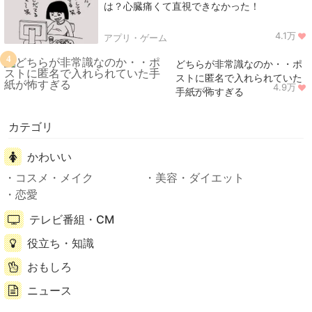
は？心臓痛くて直視できなかった！
4.1万
アプリ・ゲーム
4
どちらが非常識なのか・・ポ
ストに匿名で入れられていた
4.9万
ニュース
手紙が怖すぎる
カテゴリ
かわいい
コスメ・メイク
美容・ダイエット
恋愛
テレビ番組・CM
役立ち・知識
おもしろ
ニュース