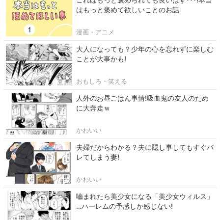
はもっと褒めて欲しいことのお話
漫画・アニメ
大人になっても？少年の心を忘れずに楽しむ
ことが大事かも!
おもしろ・笑える
人外のお昼ごはん事情!吸血鬼の友人のため
に大奔走ｗ
かわいい
夫婦だからわかる？夫に隠し事してもすぐバ
レてしまう妻!
かわいい
嚙まれたら美少女になる「美少女ウィルス」
…ハーレムの予感しか感じない!