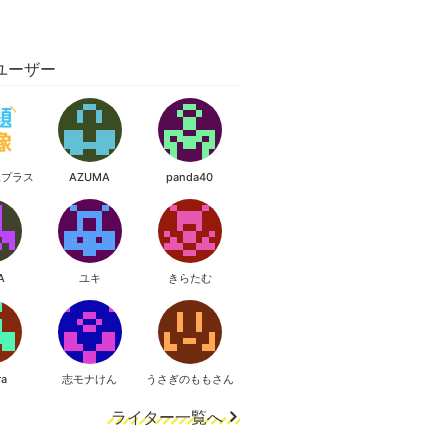
ユーザー
像プラス
AZUMA
panda40
A
ユキ
きらたむ
ra
志モナけん
うさぎのももさん
ライター一覧へ