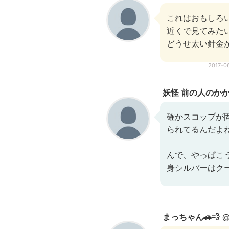
これはおもしろ
近くで見てみた
どうせ太い針金が..
2017-0
妖怪 前の人のか
確かスコップが
られてるんだよ
んで、やっぱこ
身シルバーはク
まっちゃん🚗💨
@