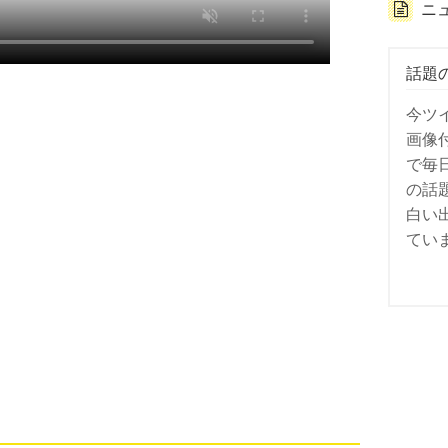
ニ
話題
今ツ
画像
で毎
の話
白い
てい