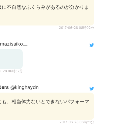
服に不自然なふくらみがあるのが分かりま
2017-06-28 08時02分
azisaiko__
06-28 06時57分
ers
@kinghaydn
ても、相当体力ないとできないパフォーマ
2017-06-28 06時21分