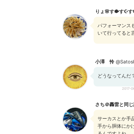
りょ🌸す🐡す☪す⚽️
パフォーマンス
いて行ってると
小澤 怜
@Satos
どうなってんだ
2017-
さち＠轟雷と同じ
サーカスとか手
手から胴体にか
るんですよね。