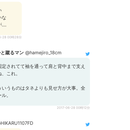
い
いな
..
6-28 00時28分
かと蹴るマン
@hamejiro_18cm
固定されてて袖を通って肩と背中まで支え
ね、これ。
ういうものはタネよりも見せ方が大事。全
ール。
2017-06-28 00時12分
HIKARU1107FD