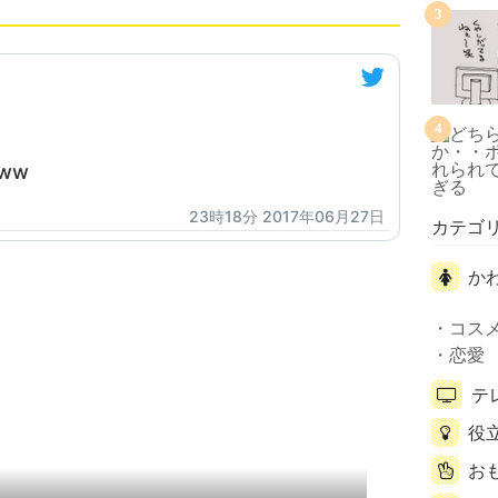
3
4
ww
23時18分 2017年06月27日
カテゴ
か
コス
恋愛
テ
役
お