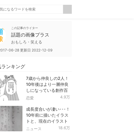
この記事のライター
話題の画像プラス
おもしろ・笑える
2017-06-28
更新日
2022-12-09
気ランキング
7歳から仲良しの2人！
10年後はより一層仲良
しになっている創作百
合！
4.9万
恋愛
成長度合いが凄い･･･！
10年前に描いたイラス
トと、現在のイラスト
を投稿したツイートが
18.6万
ニュース
話題に！