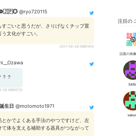
🇯🇵💮
@ryo720115
注目の 
もすごいと思うだが、さりげなくチップ置
言う文化がすごい。
2017-06-28 08時19分
話題の画
hi__Ozawa
？？？
SAR
06-28 08時07分
誕生日
@motomoto1971
saku
品とかでよくある手法のやつですけど、左
けて体を支える補助する器具がつながって