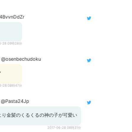
4BvvnDdZr
6-28 09時26分
@osenbechudoku
？
06-28 08時47分
@Pasta24Jp
より金髪のくるくるの神の子が可愛い
2017-06-28 08時31分