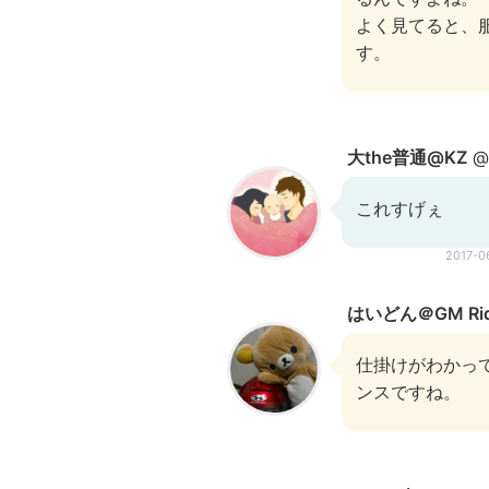
よく見てると、
す。
大the普通@KZ
@m
これすげぇ
2017-
はいどん＠GM Rid
仕掛けがわかっ
ンスですね。