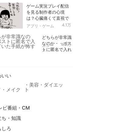
ゲーム実況プレイ配信
を見る制作者の心境
は？心臓痛くて直視で
きなかった！
4.1万
アプリ・ゲーム
どちらが非常識
なのか・・ポス
4.9万
ニュー
トに匿名で入れ
ス
られていた手紙
リ
が怖すぎる
わいい
美容・ダイエッ
メ・メイク
ト
レビ番組・CM
立ち・知識
もしろ