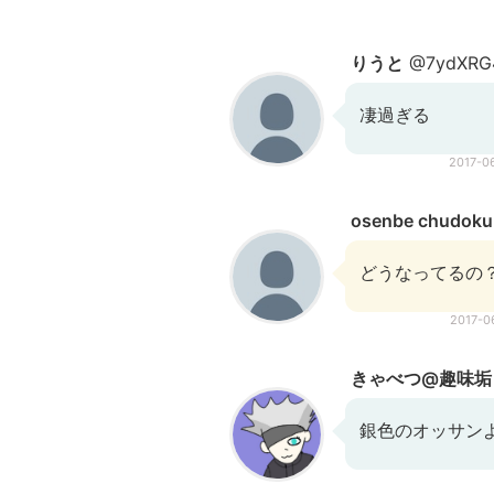
りうと
@7ydXRG
凄過ぎる
2017-0
osenbe chudoku
どうなってるの
2017-
きゃべつ@趣味垢
銀色のオッサン