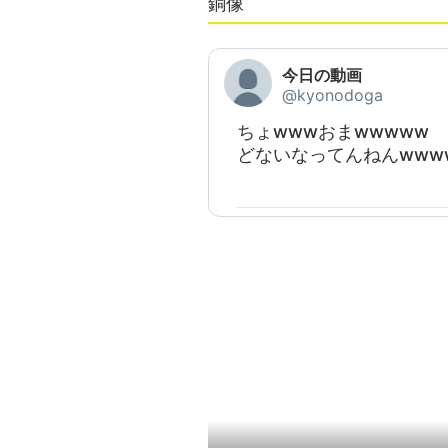
銅像
今日の動画
@kyonodoga
ちょwwwおまwwwww
どないなってんねんwww