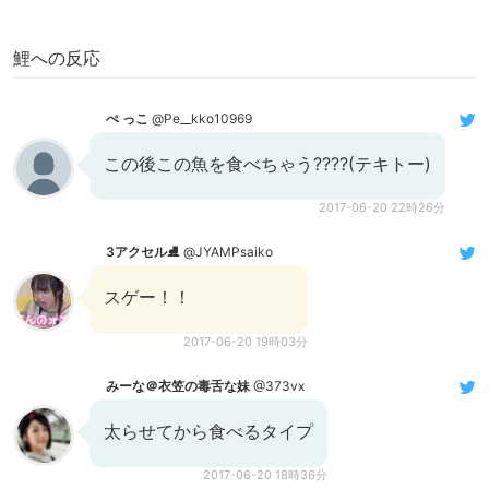
鯉への反応
ぺ っこ
@Pe__kko10969
この後この魚を食べちゃう????(テキトー)
2017-06-20 22時26分
3アクセル⛸️
@JYAMPsaiko
スゲー！！
2017-06-20 19時03分
みーな＠衣笠の毒舌な妹
@373vx
太らせてから食べるタイプ
2017-06-20 18時36分