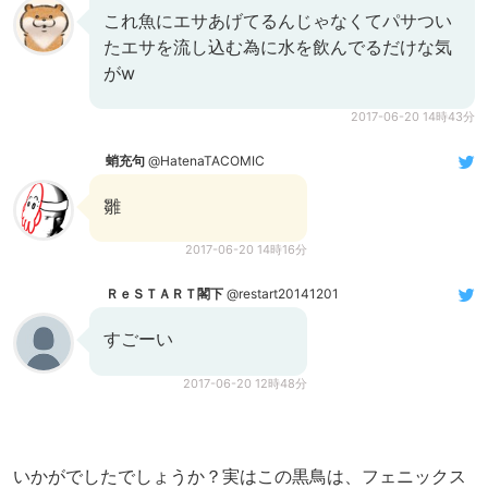
これ魚にエサあげてるんじゃなくてパサつい
たエサを流し込む為に水を飲んでるだけな気
がw
2017-06-20 14時43分
蛸充句
@HatenaTACOMIC
雛
2017-06-20 14時16分
ＲｅＳＴＡＲＴ閣下
@restart20141201
すごーい
2017-06-20 12時48分
いかがでしたでしょうか？実はこの黒鳥は、フェニックス