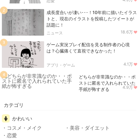
恋愛
2
成長度合いが凄い･･･！10年前に描いたイラス
トと、現在のイラストを投稿したツイートが
話題に！
18.6万
ニュース
3
ゲーム実況プレイ配信を見る制作者の心境
は？心臓痛くて直視できなかった！
4.1万
アプリ・ゲーム
4
どちらが非常識なのか・・ポ
ストに匿名で入れられていた
4.9万
ニュース
手紙が怖すぎる
カテゴリ
かわいい
コスメ・メイク
美容・ダイエット
恋愛