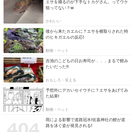
エサを捕るのが下手なトカゲさん。ってウケ
狙ってない？w
かわいい
後から来たカエルに？エサを横取りされた時
のヒキガエルの反応!
動物・ペット
吉池のこどもの日お寿司が．．．まるで鯉み
たいだった‼
おもしろ・笑える
予想外にデカいセイウチに？エサをあげてみ
た結果!
動物・ペット
雨による影響で道路冠水!佐嘉神社の鯉が道
路を泳ぐ姿が発見される!