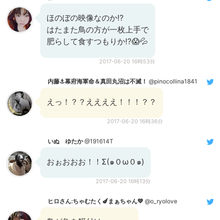
ほのぼの映像なのか⁉
はたまた鳥の方が一枚上手で
肥らして食すつもりか⁉😱💦
2017-06-20 16時53分
内藤⚓幕府海軍命＆真田丸沼は不滅！
@pinocollina1841
えっ！？？ええええ！！！？？
2017-06-20 16時36分
いぬ ゆたか
@191614T
おぉおおお！！Σ(๑０ω０๑)
2017-06-20 16時13分
ヒロさん:ちゃむたく🍆まぁちゃん💚
@o_ryolove