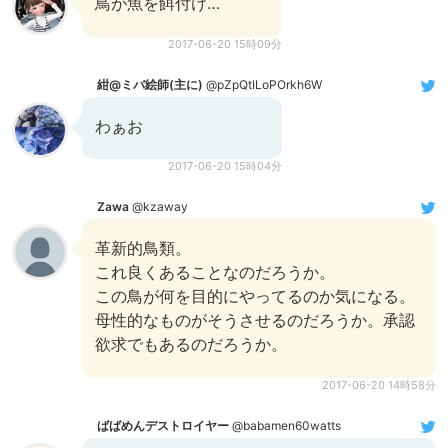
鳥が魚を餌付け…
2017-06-20 15時09分
紺@ミバ絵師(主に)
@pZpQtILoPOrkh6W
わぁお
2017-06-20 15時04分
Zawa
@kzaway
革新的鳥類。
これ良くあることなのだろうか。
この鳥が何を目的にやってるのか気になる。
母性的なものがそうさせるのだろうか。承認
欲求でもあるのだろうか。
2017-06-20 14時58分
ばばめんデストロイヤー
@babamen60watts