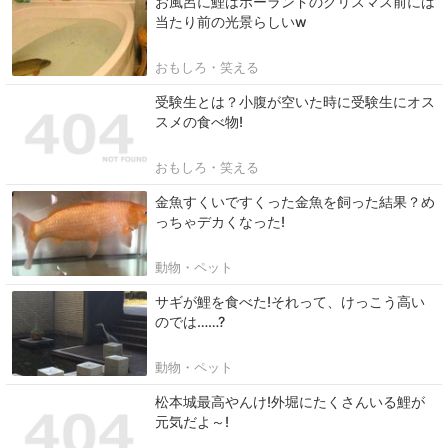
お風呂に鯉はポーランドのクリスマス前には
当たり前の光景らしいw
おもしろ・笑える
受験生とは？小腹が空いた時に受験生にオス
スメの食べ物!
おもしろ・笑える
金魚すくいですくった金魚を飼った結果？め
っちゃデカくなった!
動物・ペット
サギが鯉を食べた!それって、けっこう高い
のでは……?
動物・ペット
松本城最高やんけ!外堀にたくさんいる鯉が
元気だよ～!