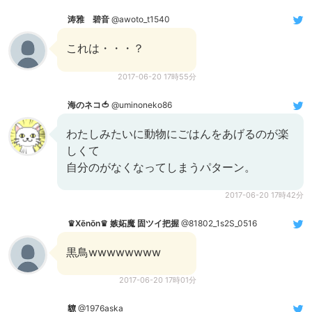
涛雅 碧音
@awoto_t1540
これは・・・？
2017-06-20 17時55分
海のネコ🍅
@uminoneko86
わたしみたいに動物にごはんをあげるのが楽
しくて
自分のがなくなってしまうパターン。
2017-06-20 17時42分
♛︎Xēnōn♛︎ 嫉妬魔 固ツイ把握
@81802_1s2S_0516
黒鳥wwwwwwww
2017-06-20 17時01分
䝤
@1976aska