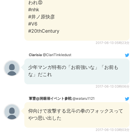
われ😡
#nhk
#井ノ原快彦
#V6
#20thCentury
2017-06-13 05時23分
Clarisia
@ClariTinkledust
少年マンガ特有の「お前強いな」「お前も
な」だこれ
2017-06-13 03時06分
軍曹@洞爺湖イベント参戦
@wataru1121
仰向けで攻撃する北斗の拳のフォックスって
やつ思い出した
2017-06-13 03時03分