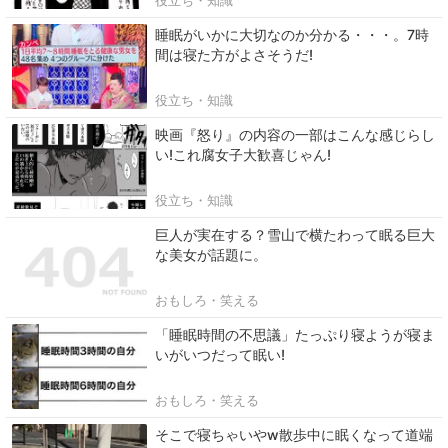
睡眠がいかに大切なのか分かる・・・。7時
間は寝た方がよさそうだ!
役立ち・知識
映画『怒り』の内容の一部はこんな感じらし
い!これ腐女子大歓喜じゃん!
役立ち・知識
巨人が実在する？雪山で横たわって眠る巨大
な美女が話題に。
おもしろ・笑える
「睡眠時間の不思議」たっぷり寝ようが寝ま
いがいつだって眠い!
おもしろ・笑える
そこで寝ちゃいやw散歩中に眠くなって道端