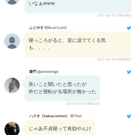
いなぁwww
2017-06-13 09時29分
ふじやす
@9con1con5
寝っころがると、逆に涙でてくる気
も、、、、
2017-06-13 09時29分
愛門
@aimonmgd
良いこと聞いたと思ったが
外だと寝転がる場所が無かった
2017-06-13 09時12分
ハクオ［hakuo.simon］
@7fusi
じゃあ不貞寝って有効やんけ