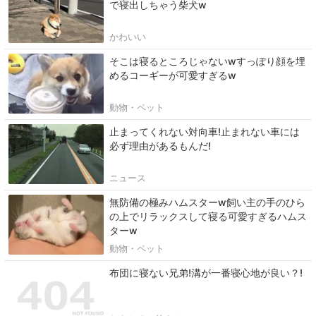
で寝出しちゃう柴犬w
かわいい
そこは寝るところじゃないwすっぽり顔を埋
めるコーギーが可愛すぎるw
動物・ペット
止まってくれない対向車!止まれない車には
必ず理由があるもんだ!
ニュース
無防備の極みハムスターw飼い主の手のひら
の上でリラックスして寝る可愛すぎるハムス
ターw
動物・ペット
布団に寝ない兄弟!溝が一番寝心地が良い？!