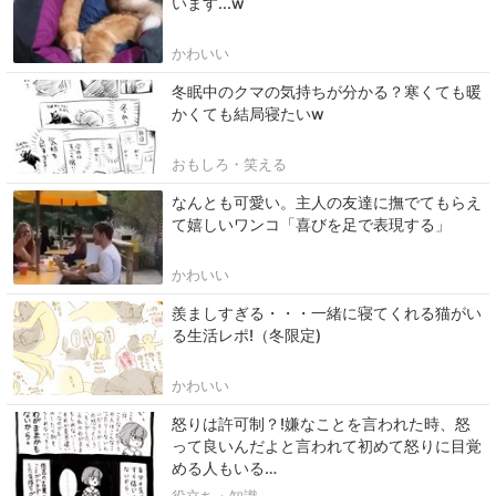
います...w
かわいい
冬眠中のクマの気持ちが分かる？寒くても暖
かくても結局寝たいw
おもしろ・笑える
なんとも可愛い。主人の友達に撫でてもらえ
て嬉しいワンコ「喜びを足で表現する」
かわいい
羨ましすぎる・・・一緒に寝てくれる猫がい
る生活レポ!（冬限定)
かわいい
怒りは許可制？!嫌なことを言われた時、怒
って良いんだよと言われて初めて怒りに目覚
める人もいる…
役立ち・知識