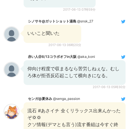
2017-06-13 07時59分
シノサキ@ガットショット湯島
@snsk_27
いいこと聞いた
2017-06-13 06時20分
赤い人@8/13コラボオフin大阪
@aka_koni
仰向け程度で収まるなら苦労しねぇな。むし
ろ体が拒否反応起こして横向きになる。
2017-06-13 05時30分
センガ@夏休み
@senga_passion
流石 #あさイチ 全くリラックス出来んかった
ぞ💢💢
クソ情報(デマとも言う)流す番組は今すぐ終