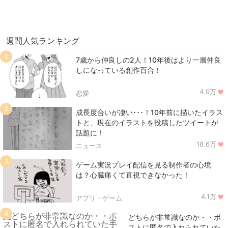
週間人気ランキング
1
7歳から仲良しの2人！10年後はより一層仲良
しになっている創作百合！
4.9万
恋愛
2
成長度合いが凄い･･･！10年前に描いたイラス
トと、現在のイラストを投稿したツイートが
話題に！
18.6万
ニュース
3
ゲーム実況プレイ配信を見る制作者の心境
は？心臓痛くて直視できなかった！
4.1万
アプリ・ゲーム
4
どちらが非常識なのか・・ポ
ストに匿名で入れられていた