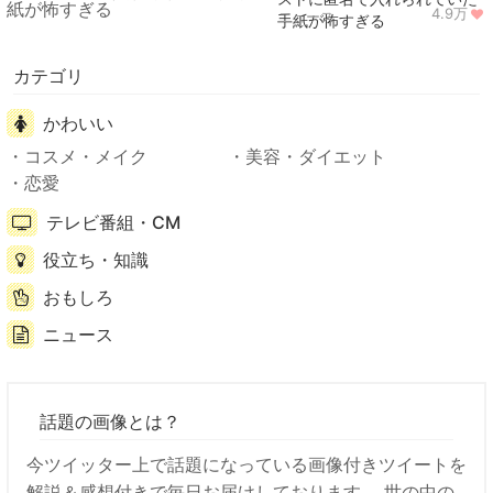
4.9万
ニュース
手紙が怖すぎる
カテゴリ
かわいい
コスメ・メイク
美容・ダイエット
恋愛
テレビ番組・CM
役立ち・知識
おもしろ
ニュース
話題の画像とは？
今ツイッター上で話題になっている画像付きツイートを
解説＆感想付きで毎日お届けしております。 世の中の