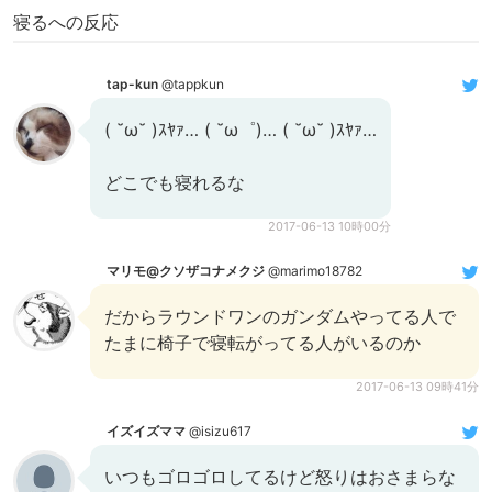
寝るへの反応
tap-kun
@tappkun
( ˘ω˘ )ｽﾔｧ… ( ˘ω゜)… ( ˘ω˘ )ｽﾔｧ…
どこでも寝れるな
2017-06-13 10時00分
マリモ@クソザコナメクジ
@marimo18782
だからラウンドワンのガンダムやってる人で
たまに椅子で寝転がってる人がいるのか
2017-06-13 09時41分
イズイズママ
@isizu617
いつもゴロゴロしてるけど怒りはおさまらな