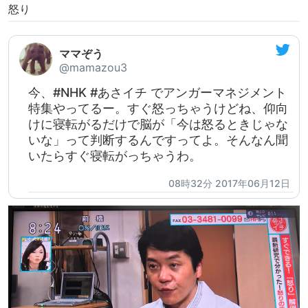
怒り
ママぞう
@mamazou3
今、#NHK #あさイチ でアンガーマネジメント
特集やってるー。すぐ怒っちゃうけどね、仰向
けに寝転がるだけで脳が「今は怒るときじゃな
いな」って判断するんですってよ。そんなん聞
いたらすぐ寝転がっちゃうわ。
08時32分 2017年06月12日