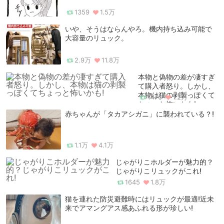
1359
1.5万
いや、そうはならんやろ。機内持ち込み可能で
大容量のリュック。
2.9万
11.8万
本物と偽物の差が凄すぎ
て購入者怒り。しかし、
本物は猫の剥製っぽくて
1476
1.2万
ちょっと怖いかも!
赤ちゃんが「タカアシガニ」に襲われている？!
1.1万
4.1万
じゃがりこホルダーが魅力的？
じゃがりこリュックがこれ!
1645
1.8万
猫を連れた防災避難時にはリュックが最適!近未
来でアマングアス感あふれる形が珍しい!