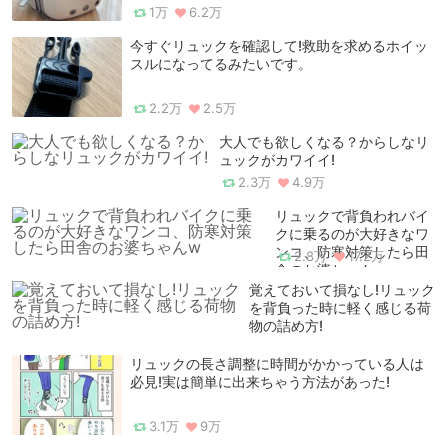
1万
6.2万
今すぐリュックを確認して!救助を求めるホイッ
スルになってるみたいです。
2.2万
2.5万
大人でも欲しくなる？からしなリ
ュックがカワイイ!
2.3万
4.9万
リュックで背負われバイ
クに乗るのが大好きなワ
ンコ、防寒対策したら田
2.8万
17.2万
舎のお婆ちゃんw
覚えておいて損なし!リュック
を背負った時に軽く感じる荷
物の詰め方!
リュックの長さ調整に時間がかかっている人は
必見!実は簡単に出来ちゃう方法があった!
3.1万
9万