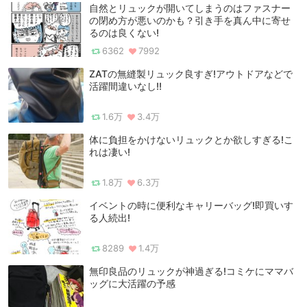
自然とリュックが開いてしまうのはファスナー
の閉め方が悪いのかも？引き手を真ん中に寄せ
るのは良くない!
6362
7992
ZATの無縫製リュック良すぎ!アウトドアなどで
活躍間違いなし!!
1.6万
3.4万
体に負担をかけないリュックとか欲しすぎる!こ
れは凄い!
1.8万
6.3万
イベントの時に便利なキャリーバッグ!即買いす
る人続出!
8289
1.4万
無印良品のリュックが神過ぎる!コミケにママバ
ッグに大活躍の予感