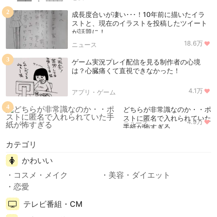
2
成長度合いが凄い･･･！10年前に描いたイラ
ストと、現在のイラストを投稿したツイート
が話題に！
18.6万
ニュース
3
ゲーム実況プレイ配信を見る制作者の心境
は？心臓痛くて直視できなかった！
4.1万
アプリ・ゲーム
4
どちらが非常識なのか・・ポ
ストに匿名で入れられていた
4.9万
ニュース
手紙が怖すぎる
カテゴリ
かわいい
コスメ・メイク
美容・ダイエット
恋愛
テレビ番組・CM