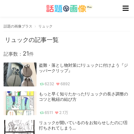
話題の画像プラス
リュック
リュックの記事一覧
21
記事数：
件
盗難・落とし物対策に!リュックに付けよう『ジ
ッパークリップ』
6232
6892
もっと早く知りたかった!リュックの長さ調整の
コツと靴紐の結び方
6511
2.1万
リュックが開いているのをお知らせしたのに!舌
打ちされてしまう…