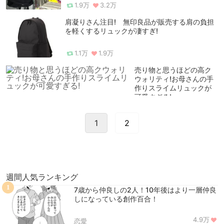
1.9万
3.2万
肩凝りさん注目! 無印良品が販売する肩の負担
を軽くするリュックが凄すぎ!
1.1万
1.9万
売り物と思うほどの高ク
ウォリティ!お母さんの手
作りスライムリュックが
可愛すぎる!
1
2
週間人気ランキング
1
7歳から仲良しの2人！10年後はより一層仲良
しになっている創作百合！
4.9万
恋愛