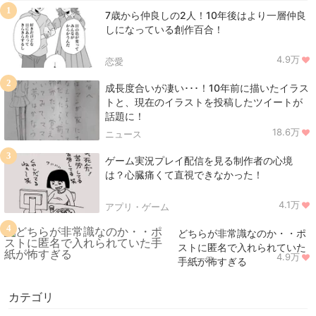
1
7歳から仲良しの2人！10年後はより一層仲良
しになっている創作百合！
4.9万
恋愛
2
成長度合いが凄い･･･！10年前に描いたイラス
トと、現在のイラストを投稿したツイートが
話題に！
18.6万
ニュース
3
ゲーム実況プレイ配信を見る制作者の心境
は？心臓痛くて直視できなかった！
4.1万
アプリ・ゲーム
4
どちらが非常識なのか・・ポ
ストに匿名で入れられていた
4.9万
ニュース
手紙が怖すぎる
カテゴリ