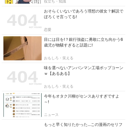
役立ち・知識
おそらくいないであろう理想の彼女？解説で
ぼろくそ言ってる!
恋愛
目には目を!？銀行強盗に勇敢に立ち向かう6
歳児が物騒すぎると話題に!
おもしろ・笑える
味を選べないアンパンマン工場ポップコーン
ｗ【あるある】
おもしろ・笑える
今年もオタク川柳がセンスありすぎですよ
～!
ニュース
もっと早く知りたかった…この漫画のセリフ