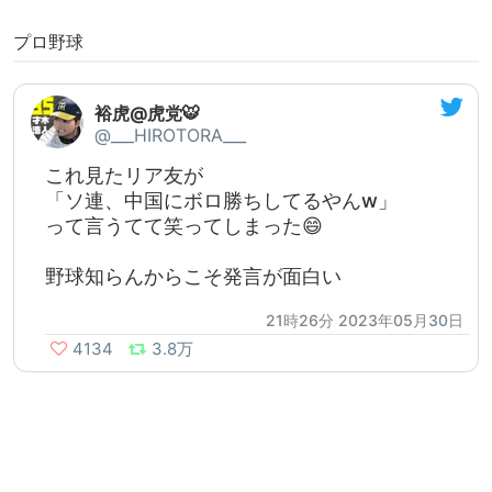
プロ野球
裕虎@虎党🐯
@___HIROTORA___
これ見たリア友が
「ソ連、中国にボロ勝ちしてるやんw」
って言うてて笑ってしまった😄
野球知らんからこそ発言が面白い
21時26分 2023年05月30日
4134
3.8万