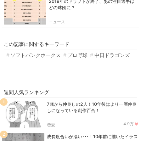
2019年のドラフトが終了、あの注目選手は
どの球団に？
ニュース
この記事に関するキーワード
ソフトバンクホークス
プロ野球
中日ドラゴンズ
週間人気ランキング
1
7歳から仲良しの2人！10年後はより一層仲良
しになっている創作百合！
4.9万
恋愛
2
成長度合いが凄い･･･！10年前に描いたイラス