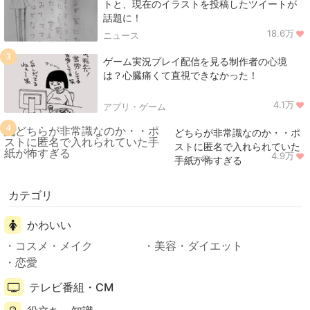
トと、現在のイラストを投稿したツイートが
話題に！
18.6万
ニュース
3
ゲーム実況プレイ配信を見る制作者の心境
は？心臓痛くて直視できなかった！
4.1万
アプリ・ゲーム
4
どちらが非常識なのか・・ポ
ストに匿名で入れられていた
4.9万
ニュース
手紙が怖すぎる
カテゴリ
かわいい
コスメ・メイク
美容・ダイエット
恋愛
テレビ番組・CM