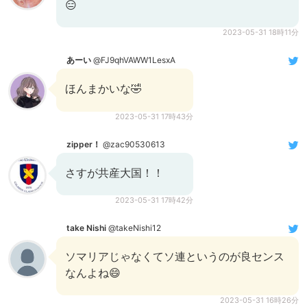
😑
2023-05-31 18時11分
あーい
@FJ9qhVAWW1LesxA
ほんまかいな🤣
2023-05-31 17時43分
zipper！
@zac90530613
さすが共産大国！！
2023-05-31 17時42分
take Nishi
@takeNishi12
ソマリアじゃなくてソ連というのが良センス
なんよね😄
2023-05-31 16時26分