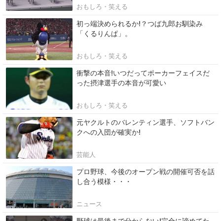
おもしろ・笑える
初っ端決められるか!？つば九郎お馴染み
「くるりんぱ」。
おもしろ・笑える
衝撃の本音!いつだってポーカーフェイスだ
った摂津選手の本音が可愛い
おもしろ・笑える
元ヤクルトのバレンティン選手、ソフトバン
クへの入団が確実か!
芸能人
プロ野球、今後のオープン戦の開催可否を話
し合う模様・・・
ニュース
野球は最後まで分からない!完全に諦めてた