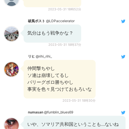
2023-05-31 18時52分
破風ポスト
@LDPaccelerator
気分はもう戦争かな？
2023-05-31 18時37分
リヒ
@rihi_rihi_
仲間撃ちやし
ソ連は崩壊してるし
パリーグボロ勝ちやし
事実を色々見つけておもろいな
2023-05-31 18時30分
numasan
@fumblin_blues69
いや、ソマリア共和国ということも…ないね