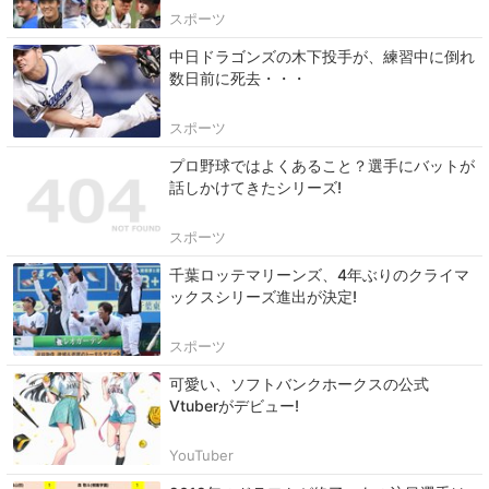
スポーツ
中日ドラゴンズの木下投手が、練習中に倒れ
数日前に死去・・・
スポーツ
プロ野球ではよくあること？選手にバットが
話しかけてきたシリーズ!
スポーツ
千葉ロッテマリーンズ、4年ぶりのクライマ
ックスシリーズ進出が決定!
スポーツ
可愛い、ソフトバンクホークスの公式
Vtuberがデビュー!
YouTuber