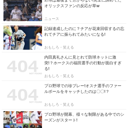
オリックスファンの反応が草w
ニュース
記録達成したのに？チアが花束回収するの忘
れてチアに振られてみたいになる!
おもしろ・笑える
内田真礼さんに見とれて防球ネットに激
突!？ホークスの福田選手の行動が面白すぎ
る!
おもしろ・笑える
プロ野球での珍プレー!オスナ選手のファー
ルボールをキャッチしたのは〇〇!？
おもしろ・笑える
プロ野球が開幕、様々な制限がある中でのシ
ーズンがスタート!