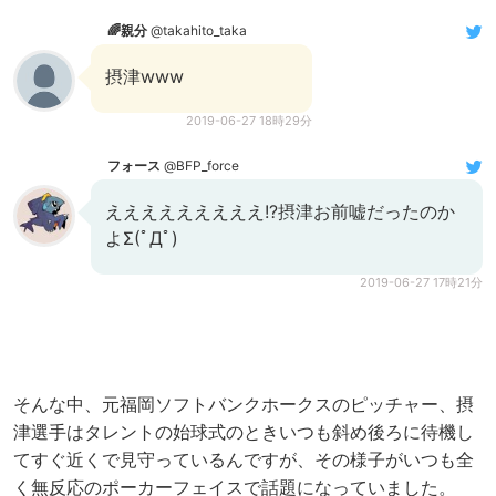
🌈親分
@takahito_taka
摂津www
2019-06-27 18時29分
フォース
@BFP_force
えええええええええ!?摂津お前嘘だったのか
よΣ(ﾟДﾟ)
2019-06-27 17時21分
そんな中、元福岡ソフトバンクホークスのピッチャー、摂
津選手はタレントの始球式のときいつも斜め後ろに待機し
てすぐ近くで見守っているんですが、その様子がいつも全
く無反応のポーカーフェイスで話題になっていました。