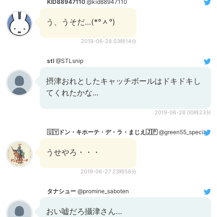
KID88947110
@kid88947110
う、うそだ…(*°ᆺ°)
2019-06-28 03時14分
stl
@STLsnip
摂津おれとしたキャッチボールはドキドキし
てくれたかな...
2019-06-28 00時23分
🇺🇾ドン・キホーテ・デ・ラ・まじえ🇯🇵
@green55_special
うせやろ・・・
2019-06-27 23時58分
タナシュー
@promine_saboten
おい嘘だろ攝津さん…