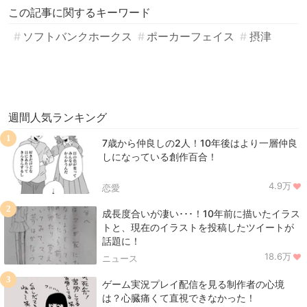
この記事に関するキーワード
ソフトバンクホークス
ポーカーフェイス
摂津
週間人気ランキング
1
7歳から仲良しの2人！10年後はより一層仲良
しになっている創作百合！
4.9万
恋愛
2
成長度合いが凄い･･･！10年前に描いたイラス
トと、現在のイラストを投稿したツイートが
話題に！
18.6万
ニュース
3
ゲーム実況プレイ配信を見る制作者の心境
は？心臓痛くて直視できなかった！