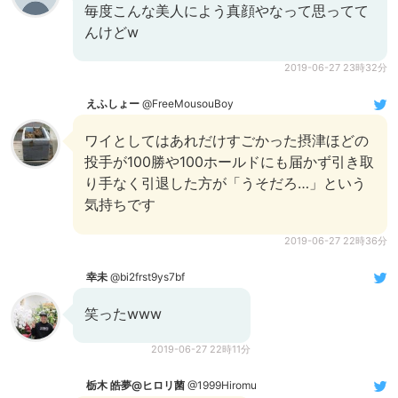
毎度こんな美人によう真顔やなって思ってて
んけどw
2019-06-27 23時32分
えふしょー
@FreeMousouBoy
ワイとしてはあれだけすごかった摂津ほどの
投手が100勝や100ホールドにも届かず引き取
り手なく引退した方が「うそだろ…」という
気持ちです
2019-06-27 22時36分
幸未
@bi2frst9ys7bf
笑ったwww
2019-06-27 22時11分
栃木 皓夢@ヒロリ菌
@1999Hiromu