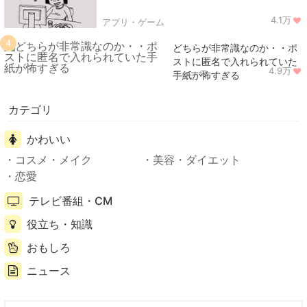
4.1万
アプリ・ゲーム
4
どちらが非常識なのか・・ポ
ストに匿名で入れられていた
4.9万
ニュース
手紙が怖すぎる
カテゴリ
かわいい
コスメ・メイク
美容・ダイエット
恋愛
テレビ番組・CM
役立ち・知識
おもしろ
ニュース