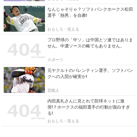
なんじゃそりゃ？ソフトバンクホークス松田
選手「熱男」を自粛!
おもしろ・笑える
プロ野球の「中ソ」は中国とソ連ではありま
せん。中濃ソースの略でもありません。
スポーツ
元ヤクルトのバレンティン選手、ソフトバン
クへの入団が確実か!
芸能人
内田真礼さんに見とれて防球ネットに激
突!？ホークスの福田選手の行動が面白すぎ
る!
おもしろ・笑える