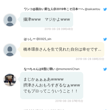
ワンコ@面白い変な人@2019年こそ日本一へ
@sakaetou
攝津www マジかよwww
2019-06-28 09時48分
はっしー
@0925_sln
橋本環奈さんを生で見れた自分は幸せです…
2019-06-28 08時20分
なべちゃんはB型に弱い
@momoreniChan
まじかぁぁぁあwwww
摂津さんおもろすぎるなぁwww
でもプロってこういうこと！！
2019-06-28 07時15分