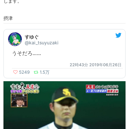
します。
摂津
すゆぐ
@kai_tsuyuzaki
うそだろ……
22時43分 2019年06月26日
5249
1.5万