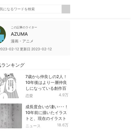
この記事のライター
AZUMA
漫画・アニメ
2023-02-12
更新日
2023-02-12
気ランキング
7歳から仲良しの2人！
10年後はより一層仲良
しになっている創作百
合！
4.9万
恋愛
成長度合いが凄い･･･！
10年前に描いたイラス
トと、現在のイラスト
を投稿したツイートが
18.6万
ニュース
話題に！