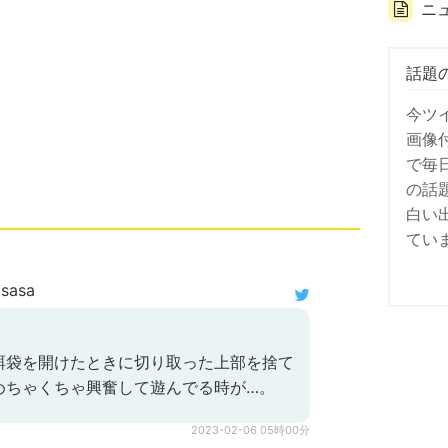
ニ
話題
今ツ
画像
で毎
の話
白い
てい
sasa
餌袋を開けたときに切り取った上部を捨て
めちゃくちゃ興奮して遊んでる時が…。
2023-02-06 05時00分