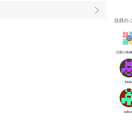
注目の 
話題の画
SAR
saku