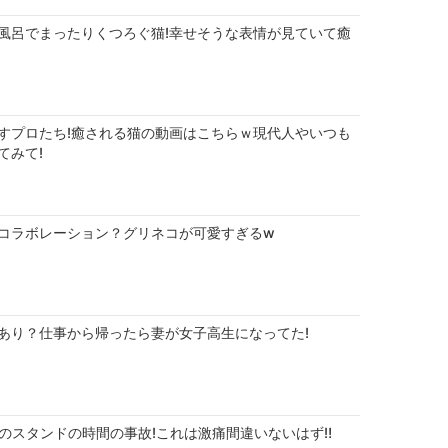
風呂でまったりくつろぐ猫!幸せそうな表情が見ていて癒
すプロたち!癒される猫の動画はこちらｗ現代人やいつも
てみて!
コラボレーション？グリネコが可愛すぎるw
あり？仕事から帰ったら妻が女子高生になってた!
atchのスタンドの時間の事故!これは激痛間違いないはず‼