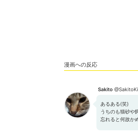
漫画への反応
Sakito
@SakitoKi
あるある(笑)
うちのも猫砂や
忘れると何故か