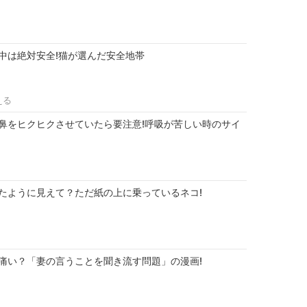
中は絶対安全!猫が選んだ安全地帯
える
鼻をヒクヒクさせていたら要注意!呼吸が苦しい時のサイ
たように見えて？ただ紙の上に乗っているネコ!
痛い？「妻の言うことを聞き流す問題」の漫画!