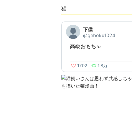
猫
下僕
@geboku1024
高級おもちゃ
1702
1.8万