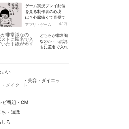
ゲーム実況プレイ配信
を見る制作者の心境
は？心臓痛くて直視で
きなかった！
4.1万
アプリ・ゲーム
どちらが非常識
なのか・・ポス
4.9万
ニュー
トに匿名で入れ
ス
られていた手紙
リ
が怖すぎる
わいい
美容・ダイエッ
メ・メイク
ト
レビ番組・CM
立ち・知識
もしろ