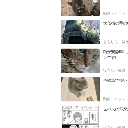
動物・ペット
大仏様の手の
おもしろ・笑
猫が安静時に
ンです!
役立ち・知識
色鉛筆で描い
動物・ペット
世の夫は耳が
役立ち・知識