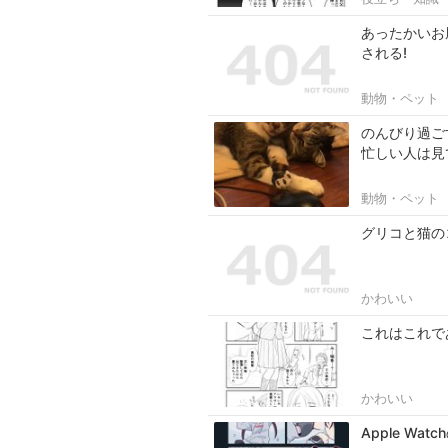
あったかいお
される!
動物・ペット
のんびり過ご
忙しい人は見
動物・ペット
グリコと猫の
かわいい
これはこれで
かわいい
Apple W