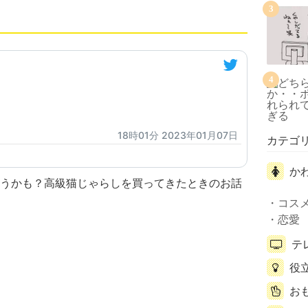
3
4
18時01分 2023年01月07日
カテゴ
か
コス
恋愛
テ
役
お